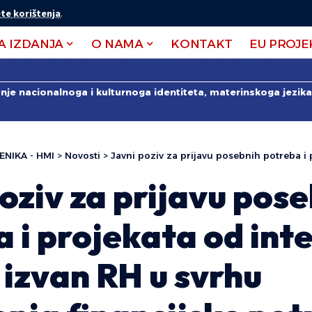
te korištenja
.
A IZDANJA
O NAMA
KONTAKT
EU PROJE
anje nacionalnoga i kulturnoga identiteta, materinskoga jezika 
ENIKA - HMI
>
Novosti
>
Javni poziv za prijavu posebnih potreba i projekata od interesa za Hrvate izvan RH u
oziv za prijavu pos
 i projekata od int
izvan RH u svrhu