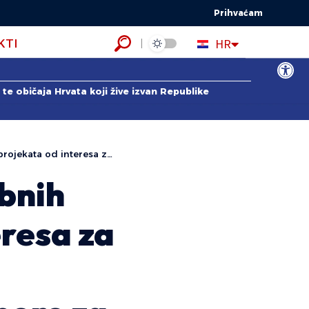
Prihvaćam
EN
HR
KTI
ES
Open to
te običaja Hrvata koji žive izvan Republike
 svrhu ostvarenja financijske potpore za 2018.
ebnih
eresa za