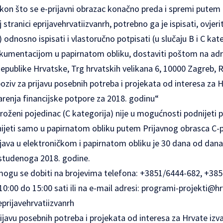
kon što se e-prijavni obrazac konačno preda i spremi putem
 stranici
eprijavehrvatiizvanrh
, potrebno ga je ispisati, ovje
) odnosno ispisati i vlastoručno potpisati (u slučaju B i C kat
mentacijom u papirnatom obliku, dostaviti poštom na adres
epublike Hrvatske, Trg hrvatskih velikana 6, 10000 Zagreb, 
ziv za prijavu posebnih potreba i projekata od interesa za 
arenja financijske potpore za 2018. godinu“
ugroženi pojedinac (C kategorija) nije u mogućnosti podnijeti 
nijeti samo u papirnatom obliku putem Prijavnog obrasca C-pa
java u elektroničkom i papirnatom obliku je 30 dana od dan
. studenoga 2018. godine.
mogu se dobiti na brojevima telefona: +3851/6444-682, +38
00 do 15:00 sati ili na e-mail adresi:
programi-projekti@hrv
eprijavehrvatiizvanrh
rijavu posebnih potreba i projekata od interesa za Hrvate iz