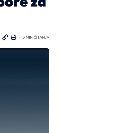
pore za
3 MIN ČITANJA