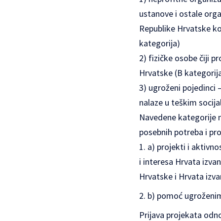
ustanove i ostale organ
Republike Hrvatske koj
kategorija)
2) fizičke osobe čiji p
Hrvatske (B kategorij
3) ugroženi pojedinci 
nalaze u teškim socija
Navedene kategorije mo
posebnih potreba i pr
a) projekti i aktivno
i interesa Hrvata izva
Hrvatske i Hrvata izv
b) pomoć ugroženim
Prijava projekata odn