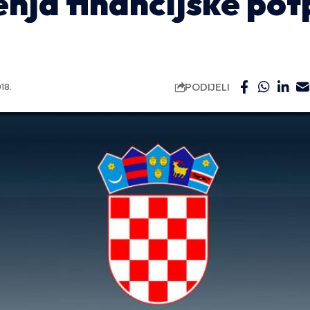
nja financijske pot
PODIJELI
18.