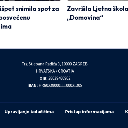
išpet snimila spot za
Završila Ljetna škol
 posvećenu
„Domovina“
icima
Trg Stjepana Radića 3, 10000 ZAGREB
HRVATSKA / CROATIA
OIB:
28639480902
IBAN:
HR8023900011100021305
Upravljanje kolačićima
Pristup informacijama
K