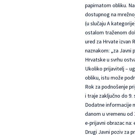
papirnatom obliku. Na
dostupnog na mrežnoj
(u slučaju A kategorije
ostalom traženom doku
ured za Hrvate izvan R
naznakom: „za Javni po
Hrvatske u svrhu ostv
Ukoliko prijavitelj – 
obliku, istu može pod
Rok za podnošenje pri
i traje zaključno do 9
Dodatne informacije 
danom u vremenu od 10:
e-prijavni obrazac na:
Drugi Javni poziv za p