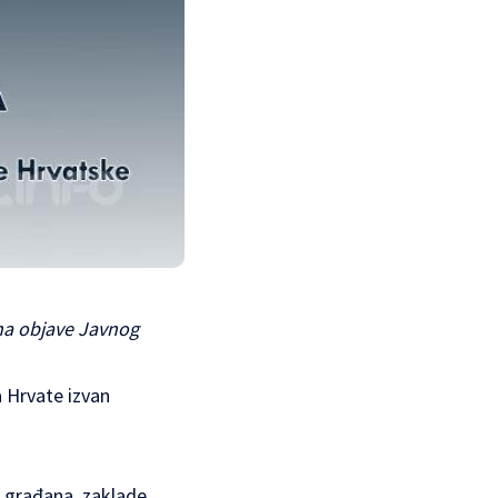
na objave Javnog
a Hrvate izvan
e građana, zaklade,