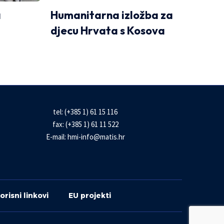
a
Humanitarna izložba za
djecu Hrvata s Kosova
tel: (+385 1) 61 15 116
fax: (+385 1) 61 11 522
E-mail:
hmi-info@matis.hr
orisni linkovi
EU projekti