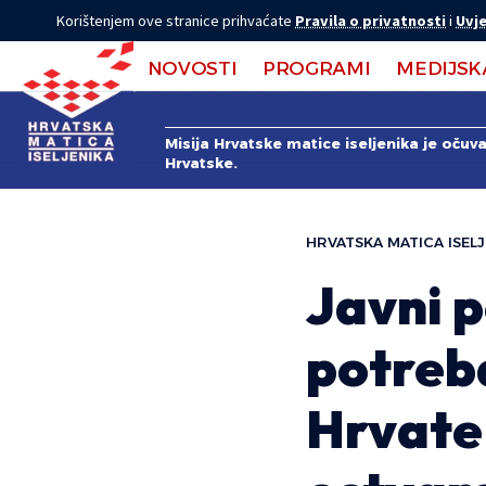
Korištenjem ove stranice prihvaćate
Pravila o privatnosti
i
Uvje
NOVOSTI
PROGRAMI
MEDIJSK
Misija Hrvatske matice iseljenika je očuv
Hrvatske.
HRVATSKA MATICA ISELJ
Javni p
potreba
Hrvate 