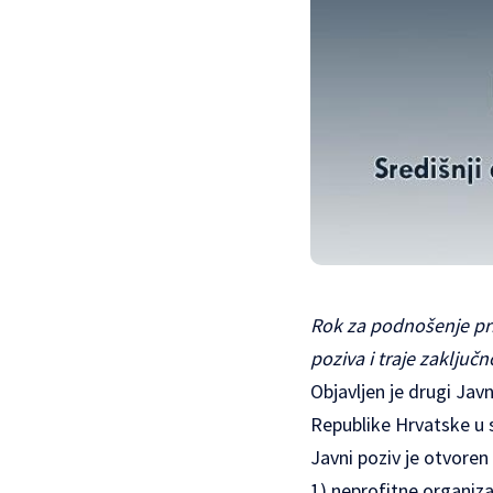
Rok za podnošenje pri
poziva i traje zaključ
Objavljen je drugi Jav
Republike Hrvatske u s
Javni poziv je otvoren 
1) neprofitne organiza