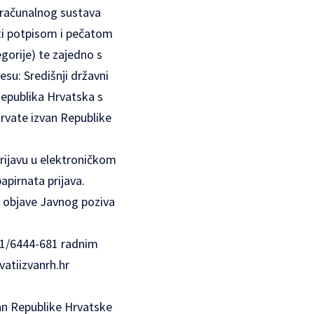
 računalnog sustava
riti potpisom i pečatom
egorije) te zajedno s
u: Središnji državni
Republika Hrvatska s
Hrvate izvan Republike
prijavu u elektroničkom
pirnata prijava.
a objave Javnog poziva
51/6444-681 radnim
atiizvanrh.hr
van Republike Hrvatske