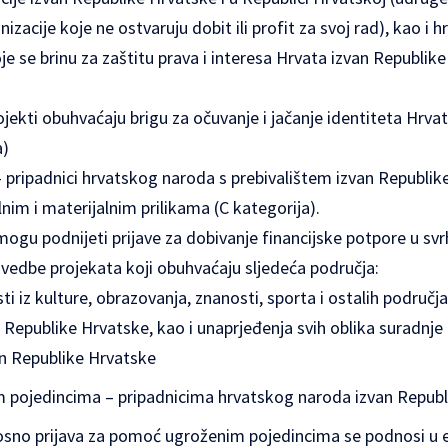
izacije koje ne ostvaruju dobit ili profit za svoj rad), kao i 
e se brinu za zaštitu prava i interesa Hrvata izvan Republik
rojekti obuhvaćaju brigu za očuvanje i jačanje identiteta Hrva
a)
– pripadnici hrvatskog naroda s prebivalištem izvan Republik
lnim i materijalnim prilikama (C kategorija).
gu podnijeti prijave za dobivanje financijske potpore u svr
ovedbe projekata koji obuhvaćaju sljedeća područja:
sti iz kulture, obrazovanja, znanosti, sporta i ostalih područja
n Republike Hrvatske, kao i unaprjeđenja svih oblika suradnj
an Republike Hrvatske
 pojedincima – pripadnicima hrvatskog naroda izvan Republ
osno prijava za pomoć ugroženim pojedincima se podnosi u 