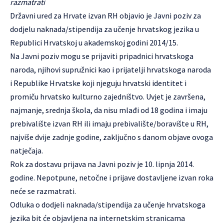
razmatrati
Državni ured za Hrvate izvan RH objavio je Javni poziv za
dodjelu naknada/stipendija za učenje hrvatskog jezika u
Republici Hrvatskoj u akademskoj godini 2014/15.
Na
Javni poziv
mogu se prijaviti pripadnici hrvatskoga
naroda, njihovi supružnici kao i prijatelji hrvatskoga naroda
i Republike Hrvatske koji njeguju hrvatski identitet i
promiču hrvatsko kulturno zajedništvo. Uvjet je završena,
najmanje, srednja škola, da nisu mlađi od 18 godina i imaju
prebivalište izvan RH ili imaju prebivalište/boravište u RH,
najviše dvije zadnje godine, zaključno s danom objave ovoga
natječaja.
Rok za dostavu prijava na Javni poziv je 10. lipnja 2014.
godine. Nepotpune, netočne i prijave dostavljene izvan roka
neće se razmatrati.
Odluka o dodjeli naknada/stipendija za učenje hrvatskoga
jezika bit će objavljena na internetskim stranicama