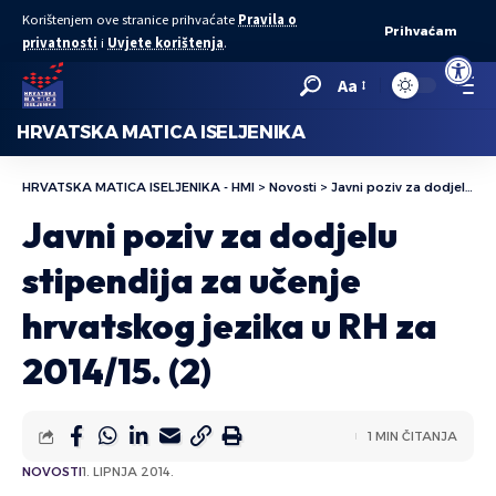
Korištenjem ove stranice prihvaćate
Pravila o
Prihvaćam
privatnosti
i
Uvjete korištenja
.
Open to
Aa
HRVATSKA MATICA ISELJENIKA
HRVATSKA MATICA ISELJENIKA - HMI
>
Novosti
>
Javni poziv za dodjelu stipendija za učenje hrvatskog jezika u RH za 2014/15. (2)
Javni poziv za dodjelu
stipendija za učenje
hrvatskog jezika u RH za
2014/15. (2)
1 MIN ČITANJA
NOVOSTI
1. LIPNJA 2014.