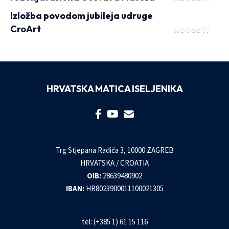
Izložba povodom jubileja udruge
CroArt
NOVOSTI
HRVATSKA MATICA ISELJENIKA
Trg Stjepana Radića 3, 10000 ZAGREB
HRVATSKA / CROATIA
OIB:
28639480902
IBAN:
HR8023900011100021305
tel: (+385 1) 61 15 116