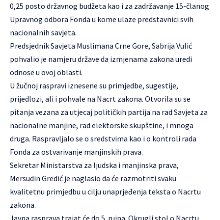
0,25 posto državnog budžeta kao i za zadržavanje 15-članog
Upravnog odbora Fonda u kome ulaze predstavnici svih
nacionalnih savjeta.
Predsjednik Savjeta Muslimana Crne Gore, Sabrija Vulić
pohvalio je namjeru države da izmjenama zakona uredi
odnose u ovoj oblasti.
U žučnoj raspravi iznesene su primjedbe, sugestije,
prijedlozi, ali i pohvale na Nacrt zakona. Otvorila su se
pitanja vezana za utjecaj političkih partija na rad Savjeta za
nacionalne manjine, rad elektorske skupštine, i mnoga
druga. Raspravljalo se o sredstvima kao i o kontroli rada
Fonda za ostvarivanje manjinskih prava.
Sekretar Ministarstva za ljudska i manjinska prava,
Mersudin Gredić je naglasio da će razmotriti svaku
kvalitetnu primjedbu u cilju unaprjeđenja teksta o Nacrtu
zakona.
Javna rasprava trajat će do 5. rujna. Okrugli stol o Nacrtu