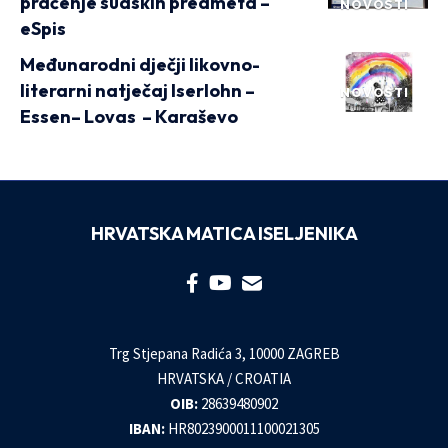
praćenje sudskih predmeta –
NOVOSTI
eSpis
Međunarodni dječji likovno-
literarni natječaj Iserlohn –
NOVOSTI
Essen– Lovas – Karaševo
HRVATSKA MATICA ISELJENIKA
Trg Stjepana Radića 3, 10000 ZAGREB
HRVATSKA / CROATIA
OIB:
28639480902
IBAN:
HR8023900011100021305