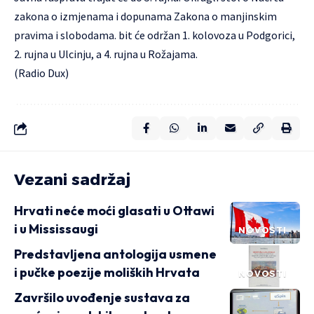
zakona o izmjenama i dopunama Zakona o manjinskim
pravima i slobodama. bit će održan 1. kolovoza u Podgorici,
2. rujna u Ulcinju, a 4. rujna u Rožajama.
(Radio Dux)
Vezani sadržaj
Hrvati neće moći glasati u Ottawi
i u Mississaugi
NOVOSTI
Predstavljena antologija usmene
i pučke poezije moliških Hrvata
NOVOSTI
Završilo uvođenje sustava za