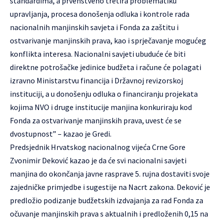
standardima, a prvenstveno tretira problematiku
upravljanja, procesa donošenja odluka i kontrole rada
nacionalnih manjinskih savjeta i Fonda za zaštitu i
ostvarivanje manjinskih prava, kao i sprječavanje mogućeg
konflikta interesa. Nacionalni savjeti ubuduće će biti
direktne potrošačke jedinice budžeta i račune će polagati
izravno Ministarstvu financija i Državnoj revizorskoj
instituciji, a u donošenju odluka o financiranju projekata
kojima NVO i druge institucije manjina konkuriraju kod
Fonda za ostvarivanje manjinskih prava, uvest će se
dvostupnost” – kazao je Gredi.
Predsjednik Hrvatskog nacionalnog vijeća Crne Gore
Zvonimir Deković kazao je da će svi nacionalni savjeti
manjina do okončanja javne rasprave 5. rujna dostaviti svoje
zajedničke primjedbe i sugestije na Nacrt zakona. Deković je
predložio podizanje budžetskih izdvajanja za rad Fonda za
očuvanje manjinskih prava s aktualnih i predloženih 0,15 na