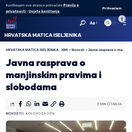
Korištenjem ove stranice prihvaćate
Pravila o
Prihvaćam
privatnosti
i
Uvjete korištenja
.
Open to
Aa
HRVATSKA MATICA ISELJENIKA
HRVATSKA MATICA ISELJENIKA - HMI
>
Novosti
>
Javna rasprava o manjinskim pravima i slobodama
Javna rasprava o
manjinskim pravima i
slobodama
3 MIN ČITANJA
NOVOSTI
3. KOLOVOZA 2014.