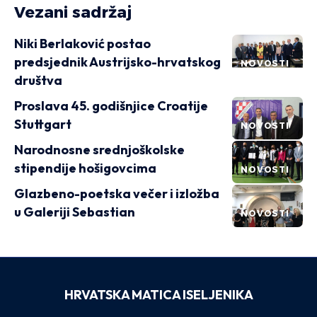
Vezani sadržaj
Niki Berlaković postao
predsjednik Austrijsko-hrvatskog
NOVOSTI
društva
Proslava 45. godišnjice Croatije
Stuttgart
NOVOSTI
Narodnosne srednjoškolske
stipendije hošigovcima
NOVOSTI
Glazbeno-poetska večer i izložba
u Galeriji Sebastian
NOVOSTI
HRVATSKA MATICA ISELJENIKA