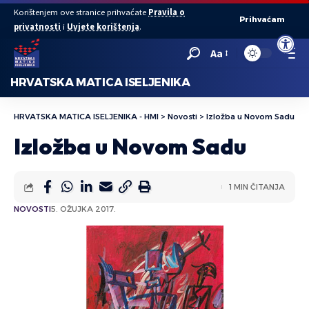
Korištenjem ove stranice prihvaćate
Pravila o
Prihvaćam
privatnosti
i
Uvjete korištenja
.
Open to
Aa
HRVATSKA MATICA ISELJENIKA
HRVATSKA MATICA ISELJENIKA - HMI
>
Novosti
>
Izložba u Novom Sadu
Izložba u Novom Sadu
1 MIN ČITANJA
NOVOSTI
5. OŽUJKA 2017.