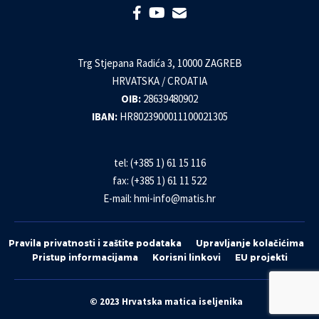
Trg Stjepana Radića 3, 10000 ZAGREB
HRVATSKA / CROATIA
OIB:
28639480902
IBAN:
HR8023900011100021305
tel: (+385 1) 61 15 116
fax: (+385 1) 61 11 522
E-mail:
hmi-info@matis.hr
Pravila privatnosti i zaštite podataka
Upravljanje kolačićima
Pristup informacijama
Korisni linkovi
EU projekti
© 2023 Hrvatska matica iseljenika