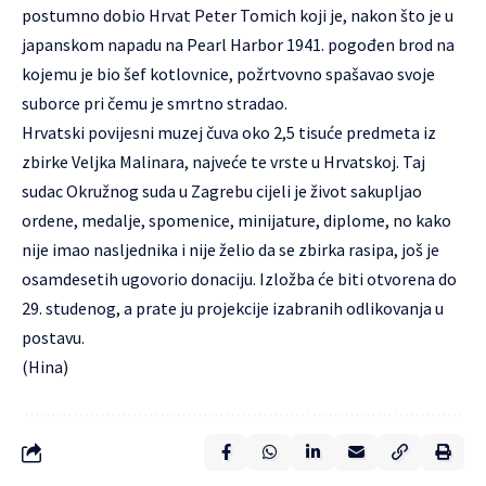
postumno dobio Hrvat Peter Tomich koji je, nakon što je u
japanskom napadu na Pearl Harbor 1941. pogođen brod na
kojemu je bio šef kotlovnice, požrtvovno spašavao svoje
suborce pri čemu je smrtno stradao.
Hrvatski povijesni muzej
čuva oko 2,5 tisuće predmeta iz
zbirke Veljka Malinara, najveće te vrste u Hrvatskoj. Taj
sudac Okružnog suda u Zagrebu cijeli je život sakupljao
ordene, medalje, spomenice, minijature, diplome, no kako
nije imao nasljednika i nije želio da se zbirka rasipa, još je
osamdesetih ugovorio donaciju. Izložba će biti otvorena do
29. studenog, a prate ju projekcije izabranih odlikovanja u
postavu.
(Hina)