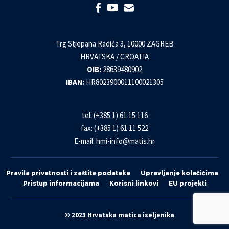
Trg Stjepana Radića 3, 10000 ZAGREB
HRVATSKA / CROATIA
OIB:
28639480902
IBAN:
HR8023900011100021305
tel: (+385 1) 61 15 116
fax: (+385 1) 61 11 522
E-mail:
hmi-info@matis.hr
Pravila privatnosti i zaštite podataka
Upravljanje kolačićima
Pristup informacijama
Korisni linkovi
EU projekti
© 2023 Hrvatska matica iseljenika