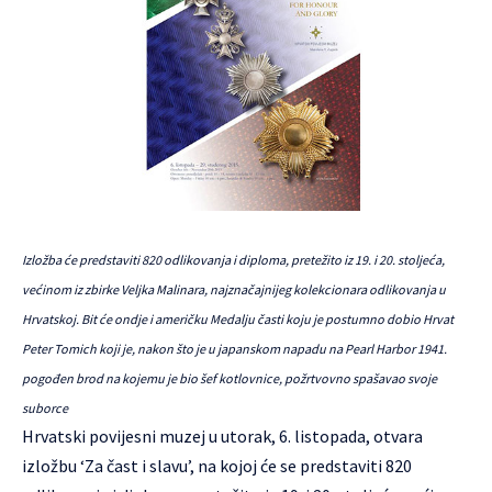
Izložba će predstaviti 820 odlikovanja i diploma, pretežito iz 19. i 20. stoljeća,
većinom iz zbirke Veljka Malinara, najznačajnijeg kolekcionara odlikovanja u
Hrvatskoj. Bit će ondje i američku Medalju časti koju je postumno dobio Hrvat
Peter Tomich koji je, nakon što je u japanskom napadu na Pearl Harbor 1941.
pogođen brod na kojemu je bio šef kotlovnice, požrtvovno spašavao svoje
suborce
Hrvatski povijesni muzej u utorak, 6. listopada, otvara
izložbu ‘Za čast i slavu’, na kojoj će se predstaviti 820