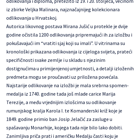
odlikovanja i diploma, pretežito iz 19. i 20. stoljeća, većinom
iz zbirke Veljka Malinara, najznačajnijeg kolekcionara
odlikovanja u Hrvatskoj.
Autorica likovnog postava Mirana Jušić u protekle je dvije
godine očistila 1200 odlikovanja pripremajući ih za izložbu i
pokušavajući im “vratiti sjaj koji su imali”. U vitrinama su
kronološki prikazana odlikovanja iz cijeloga svijeta, prateći
specifičnosti svake zemlje i u skladu s njezinim
dostignućima u primijenjenoj umjetnosti, a detalji izloženih
predmeta mogu se proučavati uz priložena povećala.
Najstarije odlikovanje na izložbi je mala srebrna spomen-
medalja iz 1740. godine tada još mlade carice Marija
Terezije, a među vrjednijim izlošcima su odlikovanje
rumunjskog kralja Karola I. te Komanderski križ koje je
1849. godine primio ban Josip Jelačić za zasluge u
spašavanju Monarhije, kojega tada nije bilo lako dobiti.
Zanimljiva priča prati i američku Medalju časti koju je