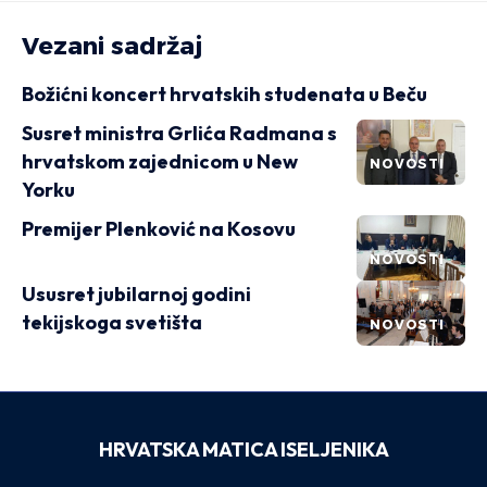
Vezani sadržaj
Božićni koncert hrvatskih studenata u Beču
Susret ministra Grlića Radmana s
hrvatskom zajednicom u New
NOVOSTI
Yorku
Premijer Plenković na Kosovu
NOVOSTI
Ususret jubilarnoj godini
tekijskoga svetišta
NOVOSTI
HRVATSKA MATICA ISELJENIKA