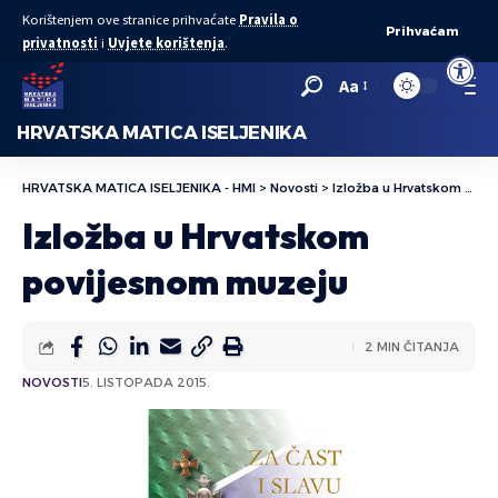
Korištenjem ove stranice prihvaćate
Pravila o
Prihvaćam
privatnosti
i
Uvjete korištenja
.
Open to
Aa
HRVATSKA MATICA ISELJENIKA
HRVATSKA MATICA ISELJENIKA - HMI
>
Novosti
>
Izložba u Hrvatskom povijesnom muzeju
Izložba u Hrvatskom
povijesnom muzeju
2 MIN ČITANJA
NOVOSTI
5. LISTOPADA 2015.