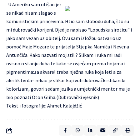
-U Ameriku sam otišao jer
se nikad nisam slagao s
komunističkim prinčevima. Htio sam slobodu duha, što su
mi dubrovački korijeni. Djed je napisao “Lopudsku siroticu” i
jako sam vezan uz obitelj. Ovu sam izložbu ostvario uz
pomoć Maje Mozare te prijatelja Stjepka Mamića i Nevena
Antunčića. Kako nazvati moj stil ? Slikam i ruka mi radi
ovisno o stanju duha te kako se osjećam prema bojama i
pigmentima:za akvarel treba nježna ruka koja leti a za
akrilik tvrda– rekao je slikar koji voli dubrovački slikarski
kolorizam, govori sedam jezika a umjetnički mentor mu je
bio poznati Oton Gliha.(Dubrovački vjesnik)
Tekst i fotografije: Ahmet Kalajdžić