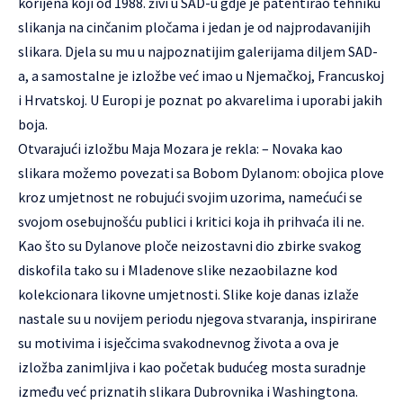
korijena koji od 1988. živi u SAD-u gdje je patentirao tehniku
slikanja na cinčanim pločama i jedan je od najprodavanijih
slikara. Djela su mu u najpoznatijim galerijama diljem SAD-
a, a samostalne je izložbe već imao u Njemačkoj, Francuskoj
i Hrvatskoj. U Europi je poznat po akvarelima i uporabi jakih
boja.
Otvarajući izložbu Maja Mozara je rekla: – Novaka kao
slikara možemo povezati sa Bobom Dylanom: obojica plove
kroz umjetnost ne robujući svojim uzorima, namećući se
svojom osebujnošću publici i kritici koja ih prihvaća ili ne.
Kao što su Dylanove ploče neizostavni dio zbirke svakog
diskofila tako su i Mladenove slike nezaobilazne kod
kolekcionara likovne umjetnosti. Slike koje danas izlaže
nastale su u novijem periodu njegova stvaranja, inspirirane
su motivima i isječcima svakodnevnog života a ova je
izložba zanimljiva i kao početak budućeg mosta suradnje
između već priznatih slikara Dubrovnika i Washingtona.