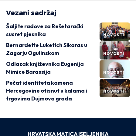
Vezani sadržaj
Šaljite radove za Rešetarački
susret pjesnika
NOVOSTI
Bernardette Luketich Sikaras u
Zagorju Ogulinskom
NOVOSTI
Odlazak književnika Eugenija
Mimice Barassija
NOVOSTI
Pečat identiteta kamena
Hercegovine otisnut u kalama i
NOVOSTI
trgovima Dujmova grada
HRVATSKA MATICA ISELJENIKA