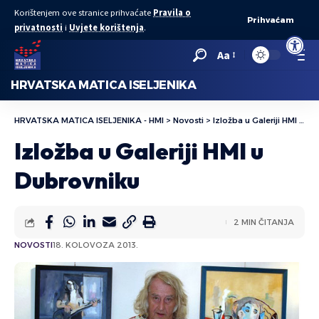
Korištenjem ove stranice prihvaćate
Pravila o
Prihvaćam
privatnosti
i
Uvjete korištenja
.
Open to
Aa
HRVATSKA MATICA ISELJENIKA
HRVATSKA MATICA ISELJENIKA - HMI
>
Novosti
>
Izložba u Galeriji HMI u Dubrovniku
Izložba u Galeriji HMI u
Dubrovniku
2 MIN ČITANJA
NOVOSTI
18. KOLOVOZA 2013.