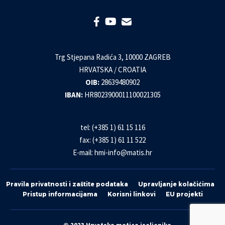
Trg Stjepana Radića 3, 10000 ZAGREB
HRVATSKA / CROATIA
OIB:
28639480902
IBAN:
HR8023900011100021305
tel: (+385 1) 61 15 116
fax: (+385 1) 61 11 522
E-mail:
hmi-info@matis.hr
Pravila privatnosti i zaštite podataka
Upravljanje kolačićima
Pristup informacijama
Korisni linkovi
EU projekti