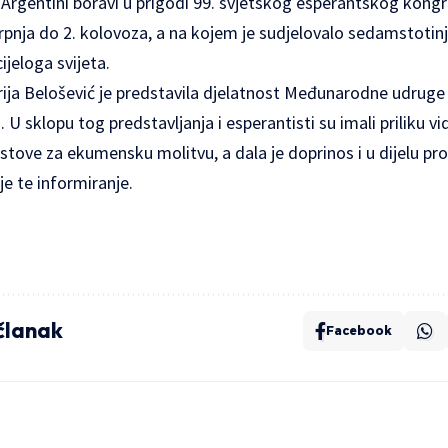
 Argentini boravi u prigodi 99. svjetskog esperantskog kongr
rpnja do 2. kolovoza, a na kojem je sudjelovalo sedamstotinj
ijeloga svijeta.
ja Belošević je predstavila djelatnost Međunarodne udruge 
. U sklopu tog predstavljanja i esperantisti su imali priliku vi
 tekstove za ekumensku molitvu, a dala je doprinos i u dijelu 
e te informiranje.
 članak
Facebook