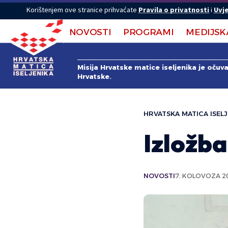
Korištenjem ove stranice prihvaćate
Pravila o privatnosti
i
Uvje
NOVOSTI
PROGRAMI
MEDIJSK
Misija Hrvatske matice iseljenika je očuv
Hrvatske.
HRVATSKA MATICA ISELJ
Izložba
NOVOSTI
7. KOLOVOZA 20