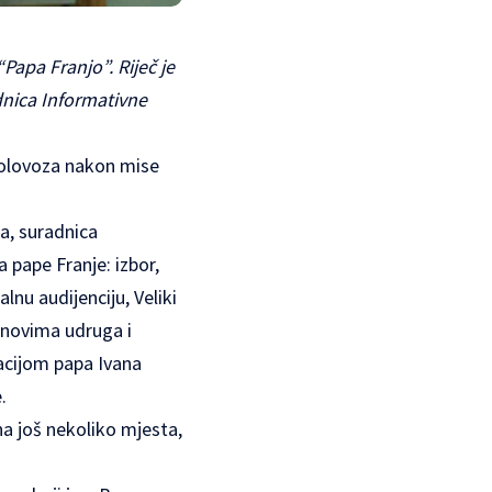
Papa Franjo”. Riječ je
dnica Informativne
 kolovoza nakon mise
ka, suradnica
 pape Franje: izbor,
lnu audijenciju, Veliki
lanovima udruga i
zacijom papa Ivana
.
na još nekoliko mjesta,