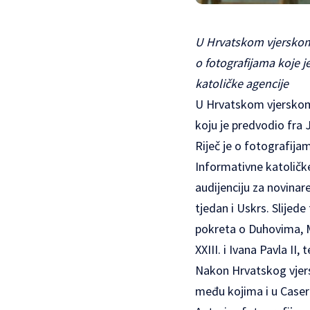
U Hrvatskom vjerskom s
o fotografijama koje j
katoličke agencije
U Hrvatskom vjerskom 
koju je predvodio fra 
Riječ je o fotografija
Informativne katoličke
audijenciju za novinar
tjedan i Uskrs. Slijed
pokreta o Duhovima, Ma
XXIII. i Ivana Pavla I
Nakon Hrvatskog vjersk
među kojima i u Casero