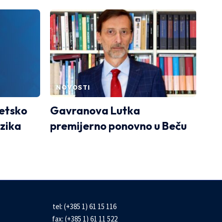
NOVOSTI
netsko
Gavranova Lutka
ezika
premijerno ponovno u Beču
tel: (+385 1) 61 15 116
fax: (+385 1) 61 11 522