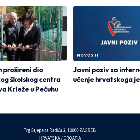
NOVOSTI
 prošireni dio
Javni poziv za inter
og školskog centra
učenje hrvatskoga j
va Krleže u Pečuhu
Trg Stjepana Radića 3, 10000 ZAGREB
HRVATSKA / CROATIA