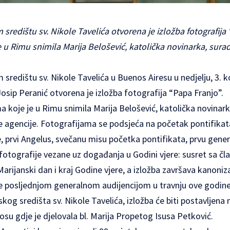
redištu sv. Nikole Tavelića otvorena je izložba fotografija “
e u Rimu snimila Marija Belošević, katolička novinarka, sura
središtu sv. Nikole Tavelića u Buenos Airesu u nedjelju, 3.
Josip Peranić otvorena je izložba fotografija “Papa Franjo”.
ma koje je u Rimu snimila Marija Belošević, katolička novinar
 agencije. Fotografijama se podsjeća na početak pontifikata
e, prvi Angelus, svečanu misu početka pontifikata, prvu genera
e fotografije vezane uz događanja u Godini vjere: susret sa č
rijanski dan i kraj Godine vjere, a izložba završava kanoni
I, te posljednjom generalnom audijencijom u travnju ove godine
og središta sv. Nikole Tavelića, izložba će biti postavljena 
su gdje je djelovala bl. Marija Propetog Isusa Petković.