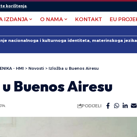
te korištenja
.
A IZDANJA
O NAMA
KONTAKT
EU PROJE
anje nacionalnoga i kulturnoga identiteta, materinskoga jezika 
ENIKA - HMI
>
Novosti
>
Izložba u Buenos Airesu
 u Buenos Airesu
PODIJELI
14.