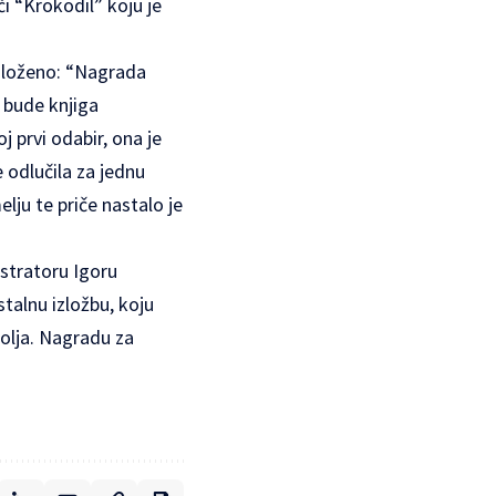
iči “Krokodil” koju je
izloženo: “Nagrada
a bude knjiga
j prvi odabir, ona je
 odlučila za jednu
lju te priče nastalo je
ustratoru Igoru
talnu izložbu, koju
golja. Nagradu za