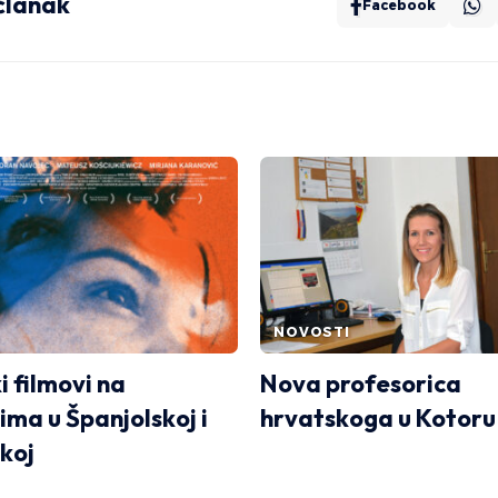
 članak
Facebook
NOVOSTI
i filmovi na
Nova profesorica
ima u Španjolskoj i
hrvatskoga u Kotoru 
koj