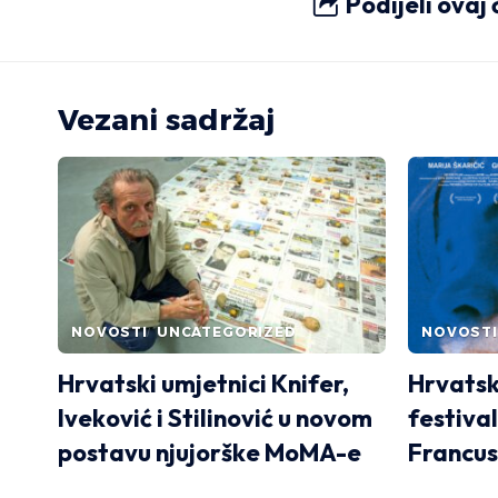
Podijeli ovaj
Vezani sadržaj
NOVOSTI
UNCATEGORIZED
NOVOSTI
Hrvatski umjetnici Knifer,
Hrvatsk
Iveković i Stilinović u novom
festival
postavu njujorške MoMA-e
Francus