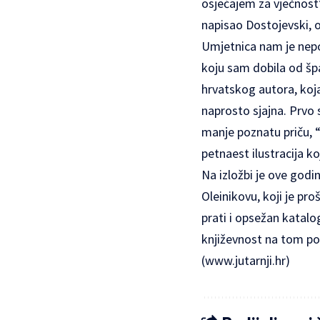
osjećajem za vječnost”, 
napisao Dostojevski, o
Umjetnica nam je nepos
koju sam dobila od špan
hrvatskog autora, koja 
naprosto sjajna. Prvo 
manje poznatu priču, “
petnaest ilustracija k
Na izložbi je ove godi
Oleinikovu, koji je pr
prati i opsežan katalo
književnost na tom pol
(
www.jutarnji.hr
)