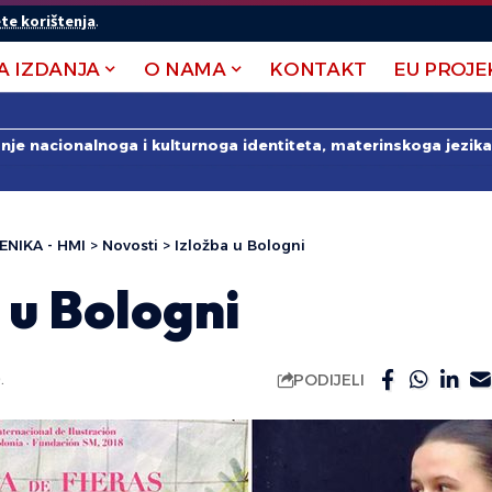
te korištenja
.
A IZDANJA
O NAMA
KONTAKT
EU PROJE
anje nacionalnoga i kulturnoga identiteta, materinskoga jezika 
ENIKA - HMI
>
Novosti
>
Izložba u Bologni
 u Bologni
PODIJELI
.