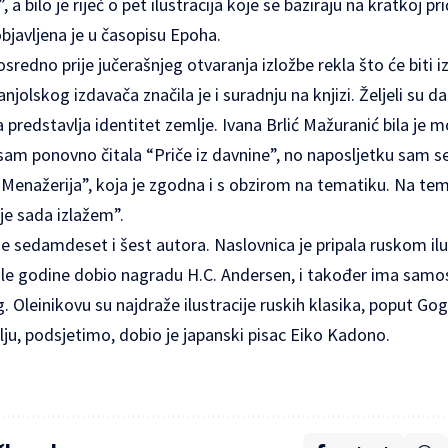
a bilo je riječ o pet ilustracija koje se baziraju na kratkoj pr
bjavljena je u časopisu Epoha.
redno prije jučerašnjeg otvaranja izložbe rekla što će biti 
jolskog izdavača značila je i suradnju na knjizi. Željeli su d
predstavlja identitet zemlje. Ivana Brlić Mažuranić bila je mo
sam ponovno čitala “Priče iz davnine”, no naposljetku sam se
Menažerija”, koja je zgodna i s obzirom na tematiku. Na teme
oje sada izlažem”.
ne sedamdeset i šest autora. Naslovnica je pripala ruskom il
ošle godine dobio nagradu H.C. Andersen, i također ima samos
g. Oleinikovu su najdraže ilustracije ruskih klasika, poput Go
ju, podsjetimo, dobio je japanski pisac Eiko Kadono.