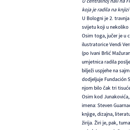
U centralnoj hali na F
koja je radila na knjiz
U Bologni je 2. travnj
svijetu koji u nekoliko 
Osim toga, jučer je u 
ilustratorice Vendi Ver
(po Ivani Brlić Mažuran
umjetnica radila poslj
bilježi uspjehe na saj
dodjeljuje Fundación S
njom bilo čak tri tisuć
Osim kod Junakovića, šk
imena: Steven Guarnac
knjige, dizajna, litera
žirija. Žiri je, pak, t