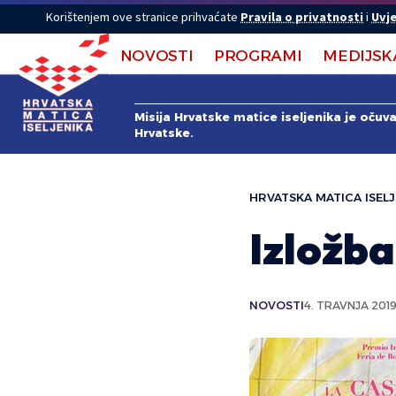
Korištenjem ove stranice prihvaćate
Pravila o privatnosti
i
Uvje
NOVOSTI
PROGRAMI
MEDIJSK
Misija Hrvatske matice iseljenika je očuv
Hrvatske.
HRVATSKA MATICA ISELJ
Izložba
NOVOSTI
4. TRAVNJA 2019