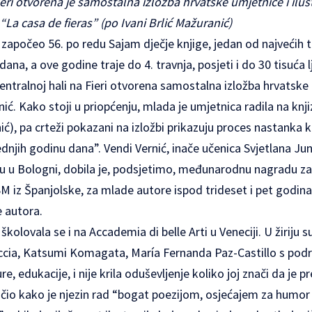
ieri otvorena je samostalna izložba hrvatske umjetnice i ilus
i “La casa de fieras” (po Ivani Brlić Mažuranić)
a započeo 56. po redu Sajam dječje knjige, jedan od najvećih
dana, a ove godine traje do 4. travnja, posjeti i do 30 tisuća l
centralnoj hali na Fieri otvorena samostalna izložba hrvatske
nić. Kako stoji u priopćenju, mlada je umjetnica radila na knji
ić), pa crteži pokazani na izložbi prikazuju proces nastanka k
ednjih godinu dana”. Vendi Vernić, inače učenica Svjetlana Ju
mu u Bologni, dobila je, podsjetimo, međunarodnu nagradu za d
M iz Španjolske, za mlade autore ispod trideset i pet godina, 
e autora.
olovala se i na Accademia di belle Arti u Veneciji. U žiriju su
cia, Katsumi Komagata, María Fernanda Paz-Castillo s područj
ture, edukacije, i nije krila oduševljenje koliko joj znači da j
umačio kako je njezin rad “bogat poezijom, osjećajem za humor 