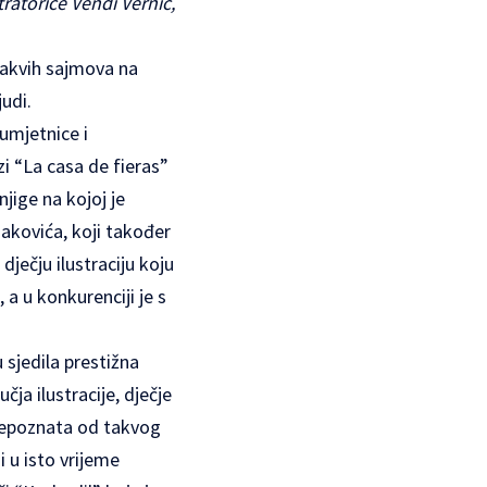
tratorice Vendi Vernić,
 takvih sajmova na
judi.
 umjetnice i
zi “La casa de fieras”
njige na kojoj je
nakovića, koji također
ječju ilustraciju koju
a u konkurenciji je s
 sjedila prestižna
a ilustracije, dječje
e prepoznata od takvog
i u isto vrijeme