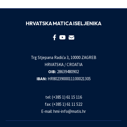
HRVATSKA MATICA ISELJENIKA
Trg Stjepana Radića 3, 10000 ZAGREB
HRVATSKA / CROATIA
OIB:
28639480902
IBAN:
HR8023900011100021305
tel: (+385 1) 61 15 116
fax: (+385 1) 61 11 522
E-mail:
hmi-info@matis.hr