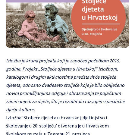
Izložba je kruna projekta koji je započeo početkom 2019.
godine. Projekt „Stoljeće djeteta u Hrvatskoj“ izložbom,
katalogom i drugim aktivnostima predstavit će stoljeće
djeteta, odnosno dvadeseto stoljeće koje je bilo obilježeno
novim promišljanjima odgoja i obrazovanja te pojačanim
zanimanjem za dijete, što je rezultiralo razvojem specifične
dječje kulture.
Izložba ‘Stoljeće djeteta u Hrvatskoj: djetinjstvo i
školovanje u 20. stoljeću’ otvorena je u
Hrvatskom
školskom muzeju
u Zagrebu 21. prosinca.