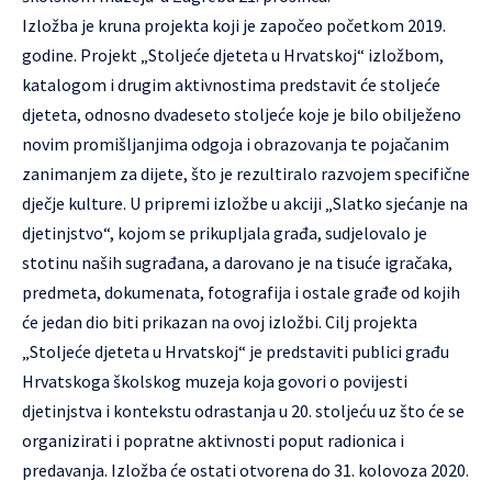
Izložba je kruna projekta koji je započeo početkom 2019.
godine. Projekt „Stoljeće djeteta u Hrvatskoj“ izložbom,
katalogom i drugim aktivnostima predstavit će stoljeće
djeteta, odnosno dvadeseto stoljeće koje je bilo obilježeno
novim promišljanjima odgoja i obrazovanja te pojačanim
zanimanjem za dijete, što je rezultiralo razvojem specifične
dječje kulture. U pripremi izložbe u akciji „Slatko sjećanje na
djetinjstvo“, kojom se prikupljala građa, sudjelovalo je
stotinu naših sugrađana, a darovano je na tisuće igračaka,
predmeta, dokumenata, fotografija i ostale građe od kojih
će jedan dio biti prikazan na ovoj izložbi. Cilj projekta
„Stoljeće djeteta u Hrvatskoj“ je predstaviti publici građu
Hrvatskoga školskog muzeja koja govori o povijesti
djetinjstva i kontekstu odrastanja u 20. stoljeću uz što će se
organizirati i popratne aktivnosti poput radionica i
predavanja. Izložba će ostati otvorena do 31. kolovoza 2020.