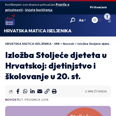
Korištenjem ove stranice prihvaćate
Pravila o
Prihvaćam
privatnosti
i
Uvjete korištenja
.
Open to
Aa
HRVATSKA MATICA ISELJENIKA
HRVATSKA MATICA ISELJENIKA - HMI
>
Novosti
>
Izložba Stoljeće djeteta u Hrvatskoj: djetinjstvo i školovanje u 20. st.
Izložba Stoljeće djeteta u
Hrvatskoj: djetinjstvo i
školovanje u 20. st.
2 MIN ČITANJA
NOVOSTI
27. PROSINCA 2019.