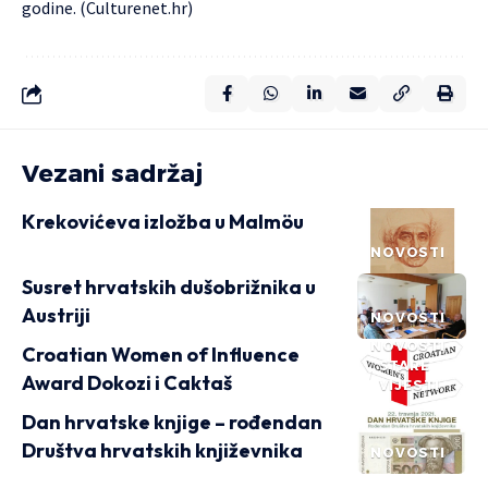
godine. (
Culturenet.hr
)
Vezani sadržaj
Krekovićeva izložba u Malmöu
NOVOSTI
Susret hrvatskih dušobrižnika u
Austriji
NOVOSTI
NOVOSTI
Croatian Women of Influence
STARE
Award Dokozi i Caktaš
VIJESTI
Dan hrvatske knjige – rođendan
Društva hrvatskih književnika
NOVOSTI