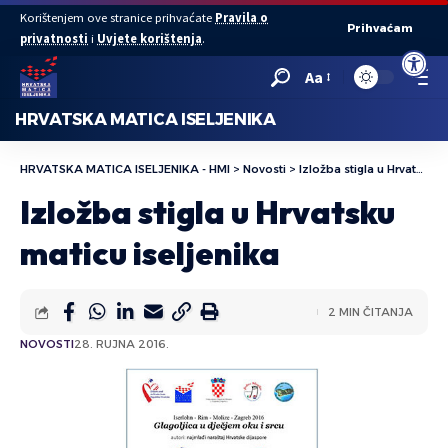
Korištenjem ove stranice prihvaćate
Pravila o
Prihvaćam
privatnosti
i
Uvjete korištenja
.
Open to
Aa
HRVATSKA MATICA ISELJENIKA
HRVATSKA MATICA ISELJENIKA - HMI
>
Novosti
>
Izložba stigla u Hrvatsku maticu iseljenika
Izložba stigla u Hrvatsku
maticu iseljenika
2 MIN ČITANJA
NOVOSTI
28. RUJNA 2016.