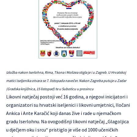
Izložba nakon Iserlohna, Rima, Tkona i Molizea stigla je i u Zagreb. U Hrvatskoj
matici iseljenika otvara se 7. listopada navečer. Nakon Zagreba putuje u Zadar
(Gradska knjižnica, 15 listopad) te u Suboticu u prosincu
Likovni natječaj postoji već 16 godina, a njegovi inicijatori i
organizatori su hrvatski iseljenici i likovni umjetnici, Iločani
Ankica i Ante Karačić koji danas žive i rade u njemačkom
gradu Iserlohnu. Na ovogodišnji likovni natječaj „Glagoljica
u dječjem oku i srcu“ pristiglo je više od 1000 učeničkih