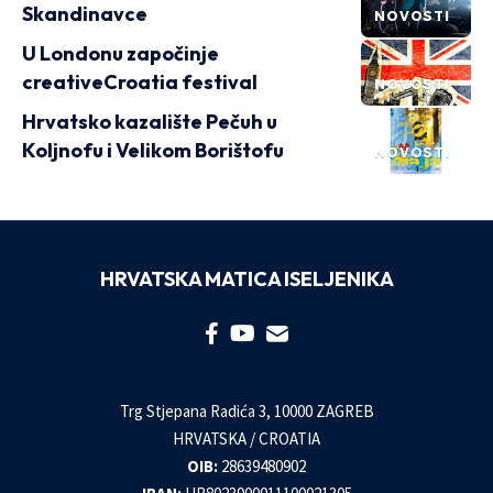
Skandinavce
NOVOSTI
U Londonu započinje
creativeCroatia festival
NOVOSTI
Hrvatsko kazalište Pečuh u
Koljnofu i Velikom Borištofu
NOVOSTI
HRVATSKA MATICA ISELJENIKA
Trg Stjepana Radića 3, 10000 ZAGREB
HRVATSKA / CROATIA
OIB:
28639480902