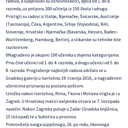
radova, a sudjelovali su osnovnoškolci, djeca od 1. do 8.
razreda, uz potporu 200 učitelja iz 150 škola i udruga.
Pristigli su radovi iz Italije, Njemačke, Švicarske, Australije
(Tasmanija), Čilea, Argentine, Srbije (Vojvodina), BiH,
Slovenije, Hrvatske i Njemačka (Bavarska, Hessen, Baden-
Württemberg, Hamburg, Berlin), a slikarske su tehnike bile
raznovrsne.
0Nagrađeno je ukupno 100 učenika u dvjema kategorijama.
Prvu čine učenici od 1. do 4. razreda, a drugu učenici od 5. do
8. razreda. Proglašenje najboljih radova održalo se u
Gradskoj galeriji u Iserlohnu 19. travnja 2016., a nagrađenim
učenicima priznanja su poslana poštom.
Izložba nakon Iserlohna, Rima, Tkona i Molizea stigla je i u
Zagreb. U Hrvatskoj matici iseljenika otvara se 7. listopada
navečer. Nakon Zagreba putuje u Zadar (Gradska knjižnica,
15 listopad) te u Suboticu u prosincu.
Pokrovitelji ovoga uspješnoga, 16. po redu, likovnoga