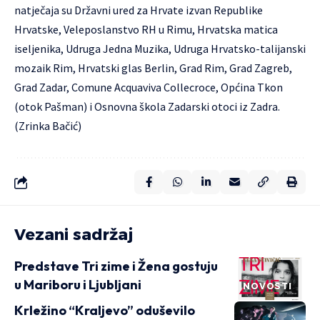
natječaja su Državni ured za Hrvate izvan Republike
Hrvatske, Veleposlanstvo RH u Rimu, Hrvatska matica
iseljenika, Udruga Jedna Muzika, Udruga Hrvatsko-talijanski
mozaik Rim, Hrvatski glas Berlin, Grad Rim, Grad Zagreb,
Grad Zadar, Comune Acquaviva Collecroce, Općina Tkon
(otok Pašman) i Osnovna škola Zadarski otoci iz Zadra.
(Zrinka Bačić)
Vezani sadržaj
Predstave Tri zime i Žena gostuju
u Mariboru i Ljubljani
NOVOSTI
Krležino “Kraljevo” oduševilo