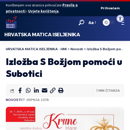
Korištenjem ove stranice prihvaćate
Pravila o
Prihvaćam
privatnosti
i
Uvjete korištenja
.
Open to
Aa
HRVATSKA MATICA ISELJENIKA
HRVATSKA MATICA ISELJENIKA - HMI
>
Novosti
>
Izložba S Božjom pomoći u Subotici
Izložba S Božjom pomoći u
Subotici
1 MIN ČITANJA
NOVOSTI
17. SRPNJA 2019.