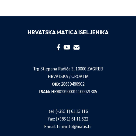
HRVATSKA MATICA ISELJENIKA
Trg Stjepana Radića 3, 10000 ZAGREB
HRVATSKA / CROATIA
OIB:
28639480902
IBAN:
HR8023900011100021305
tel: (+385 1) 61 15 116
fax: (+385 1) 61 11 522
E-mail:
hmi-info@matis.hr