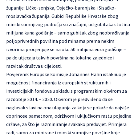
županije: Ličko-senjska, Osječko-baranjska i Sisačko-
moslavačka županija. Gubici Republike Hrvatske zbog
minski sumnjivog područja su značajni, od gubitaka stotina
milijuna kuna godišnje – samo gubitak zbog neobrađivanja
poljoprivrednih površina pod minama prema nekim
izvorima procjenjuje se na oko 50 milijuna eura godišnje –
pa do utjecaja takvih površina na lokalne zajednice i
razvitak društva u cijelosti.
Povjerenik Europske komisije Johannes Hahn istaknuo je
mogućnost financiranja iz europskih strukturnih i
investicijskih fondova u skladu s programskim okvirom za
razdoblje 2014. – 2020. Okvirom je predviđeno da se
naglasak stavi na ona ulaganja za koja se pokaže da najviše
doprinose pametnom, održivom i uključivom rastu pojedine
države, za što je razminiranje svakako preduvjet. Primjera
radi, samo za minirane i minski sumnjive površine koje