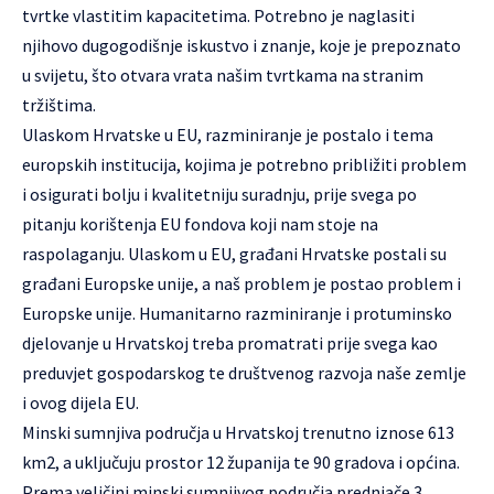
tvrtke vlastitim kapacitetima. Potrebno je naglasiti
njihovo dugogodišnje iskustvo i znanje, koje je prepoznato
u svijetu, što otvara vrata našim tvrtkama na stranim
tržištima.
Ulaskom Hrvatske u EU, razminiranje je postalo i tema
europskih institucija, kojima je potrebno približiti problem
i osigurati bolju i kvalitetniju suradnju, prije svega po
pitanju korištenja EU fondova koji nam stoje na
raspolaganju. Ulaskom u EU, građani Hrvatske postali su
građani Europske unije, a naš problem je postao problem i
Europske unije. Humanitarno razminiranje i protuminsko
djelovanje u Hrvatskoj treba promatrati prije svega kao
preduvjet gospodarskog te društvenog razvoja naše zemlje
i ovog dijela EU.
Minski sumnjiva područja u Hrvatskoj trenutno iznose 613
km2, a uključuju prostor 12 županija te 90 gradova i općina.
Prema veličini minski sumnjivog područja prednjače 3