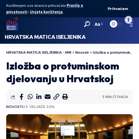
Korištenjem ove stranice prihvaćate
Pravila o
Prihvaćam
privatnosti
i
Uvjete korištenja
.
Open to
Aa
HRVATSKA MATICA ISELJENIKA
HRVATSKA MATICA ISELJENIKA - HMI
>
Novosti
>
Izložba o protuminskom djelovanju u Hrvatskoj
Izložba o protuminskom
djelovanju u Hrvatskoj
3 MIN ČITANJA
NOVOSTI
23. VELJAČE 2014.