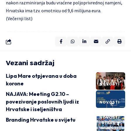
nakon razminiranja budu vraćene poljoprivrednoj namjeni,
Hrvatska ima tzv. omotnicu od 9,6 milijuna eura.
(Večernji list)
Vezani sadržaj
Lipa Mare otpjevana u doba
korone
NOVOSTI
NAJAVA: Meeting G2.10 –
povezivanje poslovnih ljudi iz
NOVOSTI
Hrvatske i iseljeništva
NOVOSTI
Branding Hrvatske u svijetu
STARE
VIJESTI