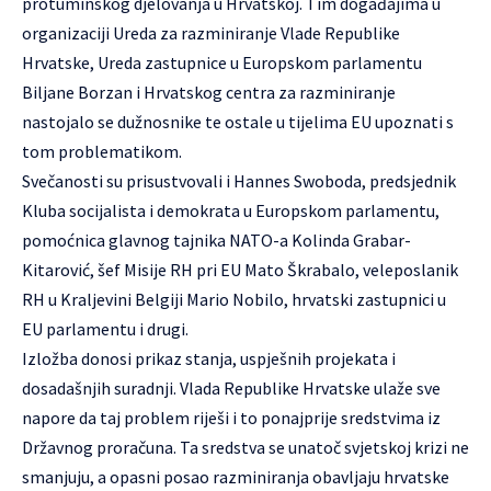
protuminskog djelovanja u Hrvatskoj. Tim događajima u
organizaciji Ureda za razminiranje Vlade Republike
Hrvatske, Ureda zastupnice u Europskom parlamentu
Biljane Borzan i Hrvatskog centra za razminiranje
nastojalo se dužnosnike te ostale u tijelima EU upoznati s
tom problematikom.
Svečanosti su prisustvovali i Hannes Swoboda, predsjednik
Kluba socijalista i demokrata u Europskom parlamentu,
pomoćnica glavnog tajnika NATO-a Kolinda Grabar-
Kitarović, šef Misije RH pri EU Mato Škrabalo, veleposlanik
RH u Kraljevini Belgiji Mario Nobilo, hrvatski zastupnici u
EU parlamentu i drugi.
Izložba donosi prikaz stanja, uspješnih projekata i
dosadašnjih suradnji. Vlada Republike Hrvatske ulaže sve
napore da taj problem riješi i to ponajprije sredstvima iz
Državnog proračuna. Ta sredstva se unatoč svjetskoj krizi ne
smanjuju, a opasni posao razminiranja obavljaju hrvatske