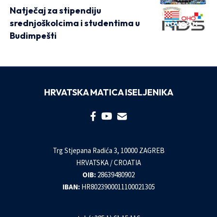
Natječaj za stipendiju
srednjoškolcima i studentima u
NOVOSTI
Budimpešti
HRVATSKA MATICA ISELJENIKA
Trg Stjepana Radića 3, 10000 ZAGREB
HRVATSKA / CROATIA
OIB:
28639480902
IBAN:
HR8023900011100021305