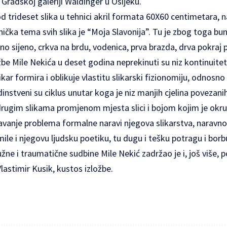
 Gradskoj galeriji Waldinger u Osijeku.
 od trideset slika u tehnici akril formata 60X60 centimetara, 
ička tema svih slika je “Moja Slavonija”. Tu je zbog toga buna
no sijeno, crkva na brdu, vodenica, prva brazda, drva pokra
žbe Mile Nekića u deset godina neprekinuti su niz kontinuite
ikar formira i oblikuje vlastitu slikarski fizionomiju, odnosn
edinstveni su ciklus unutar koga je niz manjih cjelina povezan
rugim slikama promjenom mjesta slici i bojom kojim je okr
avanje problema formalne naravi njegova slikarstva, naravn
ile i njegovu ljudsku poetiku, tu dugu i tešku potragu i borb
žne i traumatične sudbine Mile Nekić zadržao je i, još više, 
Vlastimir Kusik, kustos izložbe.