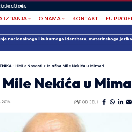
te korištenja
.
A IZDANJA
O NAMA
KONTAKT
EU PROJE
anje nacionalnoga i kulturnoga identiteta, materinskoga jezika 
ENIKA - HMI
>
Novosti
>
Izložba Mile Nekića u Mimari
 Mile Nekića u Mima
PODIJELI
2014.