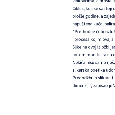
Vinkovcima, a prošle u
Ciklus, koji se sastoji
prošle godine, a zajedn
napuštena kuća, balira
“Prethodne četiri izlo
i procesa kojim ovaj sl
Slike na ovoj izložbi j
potom modificira na d
Nekića nisu samo rješ
slikarska poetika udom
Predodžbu o slikaru tu
dimenziji”, zapisao je 