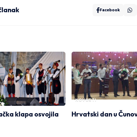
 članak
Facebook
NOVOSTI
čka klapa osvojila
Hrvatski dan u Čuno