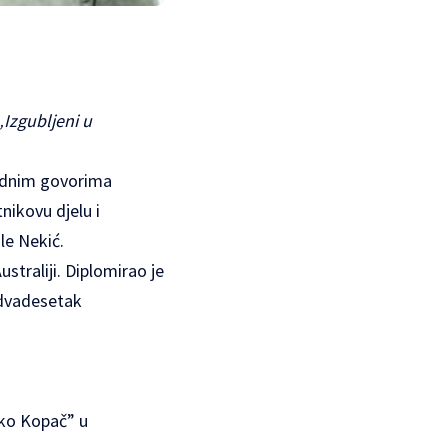
„Izgubljeni u
godnim govorima
nikovu djelu i
le Nekić.
straliji. Diplomirao je
 dvadesetak
avko Kopač” u