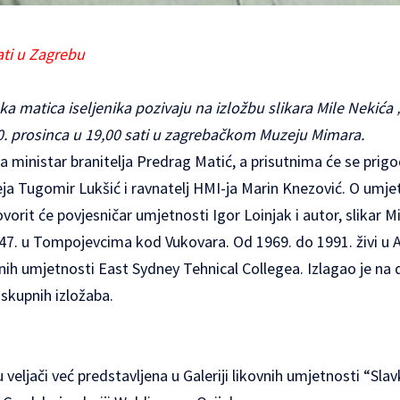
ati u Zagrebu
ka matica iseljenika pozivaju na izložbu slikara Mile Nekića 
0. prosinca u 19,00 sati u zagrebačkom Muzeju Mimara.
ra ministar branitelja Predrag Matić, a prisutnima će se pri
eja Tugomir Lukšić i ravnatelj HMI-ja Marin Knezović. O umjet
orit će povjesničar umjetnosti Igor Loinjak i autor, slikar Mi
47. u Tompojevcima kod Vukovara. Od 1969. do 1991. živi u Au
vnih umjetnosti East Sydney Tehnical Collegea. Izlagao je na
 skupnih izložaba.
u veljači već predstavljena u Galeriji likovnih umjetnosti “Sl