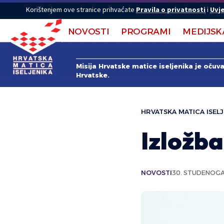
Korištenjem ove stranice prihvaćate
Pravila o privatnosti
i
Uvje
NOVOSTI
PROGRAMI
MEDIJSK
Misija Hrvatske matice iseljenika je očuv
Hrvatske.
HRVATSKA MATICA ISELJ
Izložba
NOVOSTI
30. STUDENOGA 