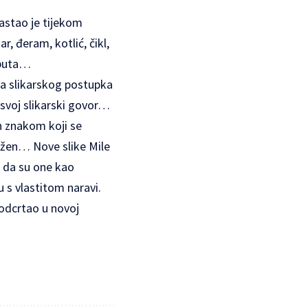
nastao je tijekom
r, đeram, kotlić, čikl,
j puta…
ta slikarskog postupka
o svoj slikarski govor…
ih znakom koji se
užen… Nove slike Mile
o da su one kao
u s vlastitom naravi.
podcrtao u novoj