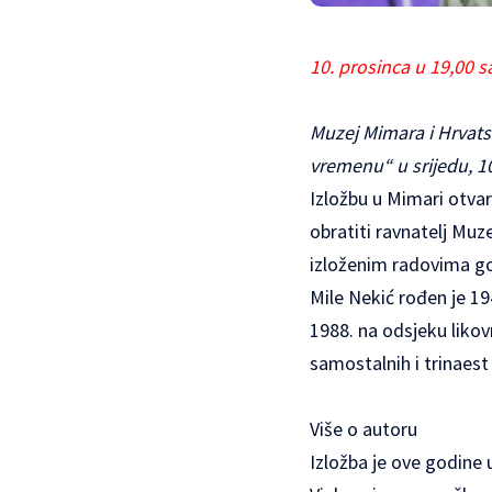
10. prosinca u 19,00 s
Muzej Mimara
i Hrvats
vremenu“ u srijedu, 1
Izložbu u Mimari otva
obratiti ravnatelj Muz
izloženim radovima gov
Mile Nekić rođen je 19
1988. na odsjeku liko
samostalnih i trinaest
Više
o autoru
Izložba je ove godine 