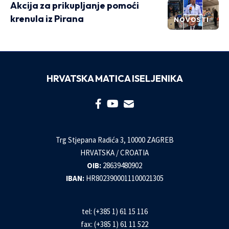
Akcija za prikupljanje pomoći
krenula iz Pirana
NOVOSTI
HRVATSKA MATICA ISELJENIKA
Trg Stjepana Radića 3, 10000 ZAGREB
HRVATSKA / CROATIA
OIB:
28639480902
IBAN:
HR8023900011100021305
tel: (+385 1) 61 15 116
fax: (+385 1) 61 11 522