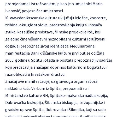
promjenama i istraživanjem, pisao je o umjetnici Marin
Ivanović, povjesničar umjetnosti.
!0.
www.danikrscanskekulture
uključuju izložbe, koncerte,
tribine, okrugle stolove, predstavljanja knjiga i nosača
zvuka, kazališne predstave, filmske projekcije itd., koji
zajedno čine višednevni nezaobilazni kulturni i društveni
događaj prepoznatljivog identiteta. Međunarodna
manifestacija Dani kršćanske kulture prvi put se održala
2005. godine u Splitu i otada je postala prepoznatljiv sadržaj
koji predstavlja značajan doprinos kulturnom bogatstvu i
raznolikosti u hrvatskom društvu.
Značaj ove manifestacije, uz glavnoga organizatora
nakladnu kuću Verbum iz Splita, prepoznali su i
Ministarstvo kulture RH, Splitsko-makarska nadbiskupija,
Dubrovačka biskupija, Šibenska biskupija, te županijske i
gradske uprave Splita, Dubrovnika i Šibenika, koji su rado
prihvatili pokroviteljstvo i suorganizaciju Manifestacije u