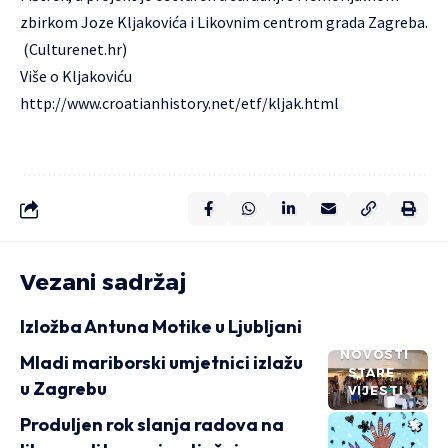
zbirkom Joze Kljakovića i Likovnim centrom grada Zagreba.
(Culturenet.hr)
Više o Kljakoviću
http://www.croatianhistory.net/etf/kljak.html
Vezani sadržaj
Izložba Antuna Motike u Ljubljani
NOVOSTI
Mladi mariborski umjetnici izlažu
STARE
u Zagrebu
VIJESTI
Produljen rok slanja radova na