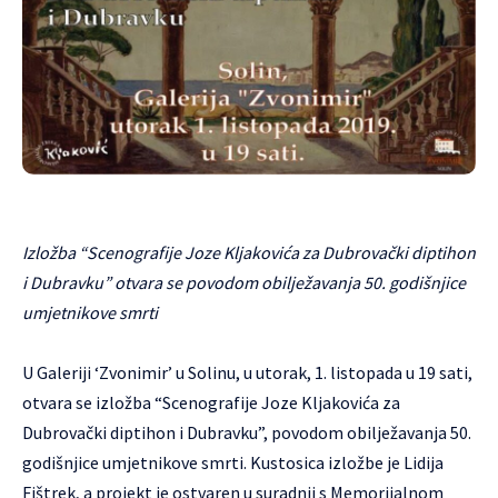
Izložba “Scenografije Joze Kljakovića za Dubrovački diptihon
i Dubravku” otvara se povodom obilježavanja 50. godišnjice
umjetnikove smrti
U Galeriji ‘Zvonimir’ u Solinu, u utorak, 1. listopada u 19 sati,
otvara se izložba “Scenografije Joze Kljakovića za
Dubrovački diptihon i Dubravku”, povodom obilježavanja 50.
godišnjice umjetnikove smrti. Kustosica izložbe je Lidija
Fištrek, a projekt je ostvaren u suradnji s Memorijalnom