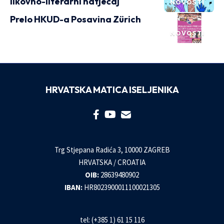
likovno-literarni natječaj
NOVOSTI
Prelo HKUD-a Posavina Zürich
NOVOSTI
HRVATSKA MATICA ISELJENIKA
Trg Stjepana Radića 3, 10000 ZAGREB
HRVATSKA / CROATIA
OIB:
28639480902
IBAN:
HR8023900011100021305
tel: (+385 1) 61 15 116