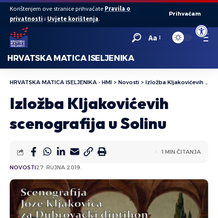
Korištenjem ove stranice prihvaćate
Pravila o
Prihvaćam
privatnosti
i
Uvjete korištenja
.
Open to
Aa
HRVATSKA MATICA ISELJENIKA
HRVATSKA MATICA ISELJENIKA - HMI
>
Novosti
>
Izložba Kljakovićevih scenografija u Solinu
Izložba Kljakovićevih
scenografija u Solinu
1 MIN ČITANJA
NOVOSTI
27. RUJNA 2019.