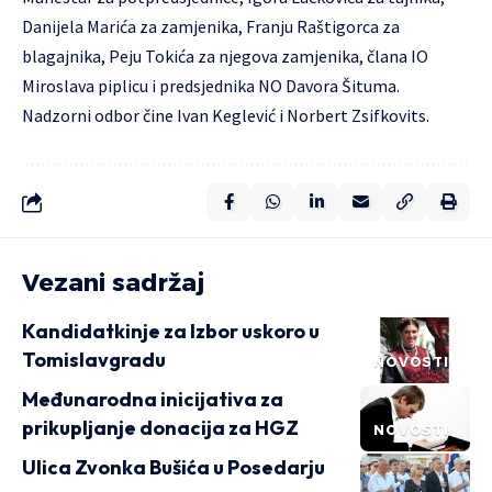
Danijela Marića za zamjenika, Franju Raštigorca za
blagajnika, Peju Tokića za njegova zamjenika, člana IO
Miroslava piplicu i predsjednika NO Davora Šituma.
Nadzorni odbor čine Ivan Keglević i Norbert Zsifkovits.
Vezani sadržaj
Kandidatkinje za Izbor uskoro u
Tomislavgradu
NOVOSTI
Međunarodna inicijativa za
prikupljanje donacija za HGZ
NOVOSTI
Ulica Zvonka Bušića u Posedarju