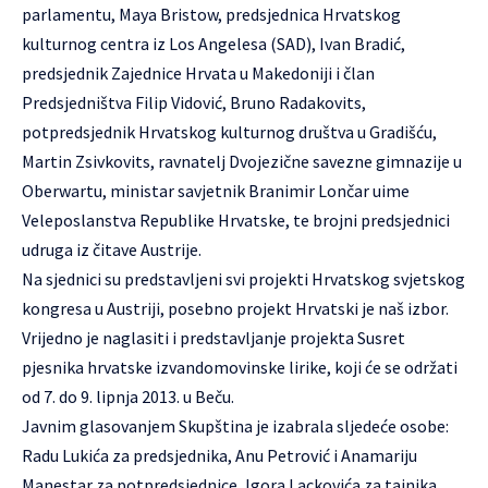
parlamentu, Maya Bristow, predsjednica Hrvatskog
kulturnog centra iz Los Angelesa (SAD), Ivan Bradić,
predsjednik Zajednice Hrvata u Makedoniji i član
Predsjedništva Filip Vidović, Bruno Radakovits,
potpredsjednik Hrvatskog kulturnog društva u Gradišću,
Martin Zsivkovits, ravnatelj Dvojezične savezne gimnazije u
Oberwartu, ministar savjetnik Branimir Lončar uime
Veleposlanstva Republike Hrvatske, te brojni predsjednici
udruga iz čitave Austrije.
Na sjednici su predstavljeni svi projekti Hrvatskog svjetskog
kongresa u Austriji, posebno projekt Hrvatski je naš izbor.
Vrijedno je naglasiti i predstavljanje projekta Susret
pjesnika hrvatske izvandomovinske lirike, koji će se održati
od 7. do 9. lipnja 2013. u Beču.
Javnim glasovanjem Skupština je izabrala sljedeće osobe:
Radu Lukića za predsjednika, Anu Petrović i Anamariju
Manestar za potpredsjednice, Igora Lackovića za tajnika,