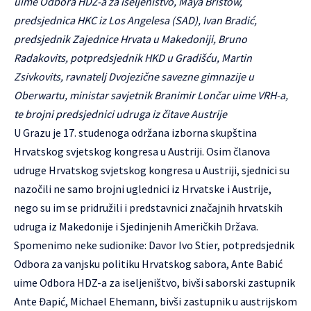
uime Odbora HDZ-a za iseljeništvo, Maya Bristow,
predsjednica HKC iz Los Angelesa (SAD), Ivan Bradić,
predsjednik Zajednice Hrvata u Makedoniji, Bruno
Radakovits, potpredsjednik HKD u Gradišću, Martin
Zsivkovits, ravnatelj Dvojezične savezne gimnazije u
Oberwartu, ministar savjetnik Branimir Lončar uime VRH-a,
te brojni predsjednici udruga iz čitave Austrije
U Grazu je 17. studenoga održana izborna skupština
Hrvatskog svjetskog kongresa u Austriji. Osim članova
udruge Hrvatskog svjetskog kongresa u Austriji, sjednici su
nazočili ne samo brojni uglednici iz Hrvatske i Austrije,
nego su im se pridružili i predstavnici značajnih hrvatskih
udruga iz Makedonije i Sjedinjenih Američkih Država.
Spomenimo neke sudionike: Davor Ivo Stier, potpredsjednik
Odbora za vanjsku politiku Hrvatskog sabora, Ante Babić
uime Odbora HDZ-a za iseljeništvo, bivši saborski zastupnik
Ante Đapić, Michael Ehemann, bivši zastupnik u austrijskom