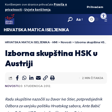
Korištenjem ove stranice prihvaćate
Pravila o
Prihvaćam
privatnosti
i
Uvjete korištenja
.
Open to
Aa
HRVATSKA MATICA ISELJENIKA
HRVATSKA MATICA ISELJENIKA - HMI
>
Novosti
>
Izborna skupština HSK u Austriji
Izborna skupština HSK u
Austriji
2 MIN ČITANJA
NOVOSTI
20. STUDENOGA 2012.
Radu skupštine nazočili su Davor Ivo Stier, potpredsjednik
Odbora za vanjsku politiku Hrvatskog sabora, Ante Babić