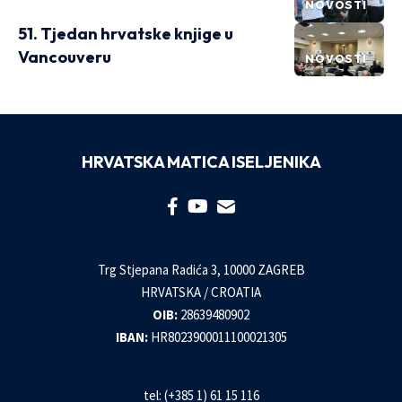
NOVOSTI
51. Tjedan hrvatske knjige u
Vancouveru
NOVOSTI
HRVATSKA MATICA ISELJENIKA
Trg Stjepana Radića 3, 10000 ZAGREB
HRVATSKA / CROATIA
OIB:
28639480902
IBAN:
HR8023900011100021305
tel: (+385 1) 61 15 116