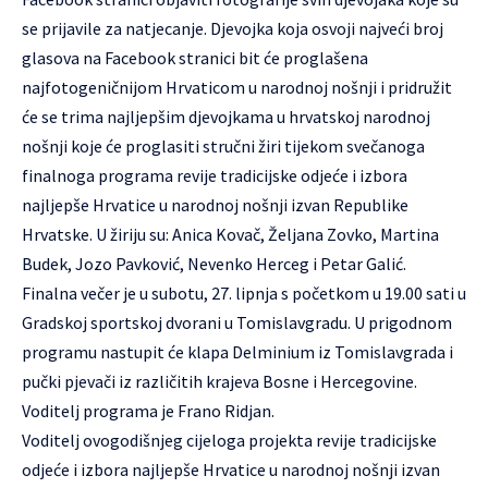
se prijavile za natjecanje. Djevojka koja osvoji najveći broj
glasova na Facebook stranici bit će proglašena
najfotogeničnijom Hrvaticom u narodnoj nošnji i pridružit
će se trima najljepšim djevojkama u hrvatskoj narodnoj
nošnji koje će proglasiti stručni žiri tijekom svečanoga
finalnoga programa revije tradicijske odjeće i izbora
najljepše Hrvatice u narodnoj nošnji izvan Republike
Hrvatske. U žiriju su: Anica Kovač, Željana Zovko, Martina
Budek, Jozo Pavković, Nevenko Herceg i Petar Galić.
Finalna večer je u subotu, 27. lipnja s početkom u 19.00 sati u
Gradskoj sportskoj dvorani u Tomislavgradu. U prigodnom
programu nastupit će klapa Delminium iz Tomislavgrada i
pučki pjevači iz različitih krajeva Bosne i Hercegovine.
Voditelj programa je Frano Ridjan.
Voditelj ovogodišnjeg cijeloga projekta revije tradicijske
odjeće i izbora najljepše Hrvatice u narodnoj nošnji izvan