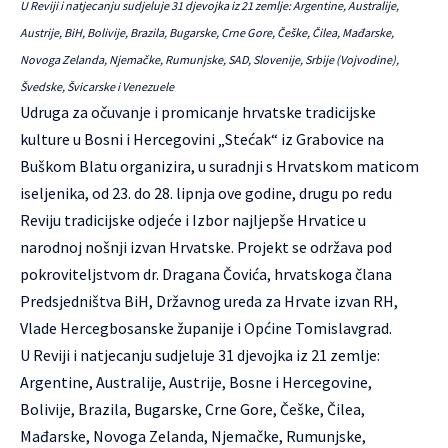
U Reviji i natjecanju sudjeluje 31 djevojka iz 21 zemlje: Argentine, Australije,
Austrije, BiH, Bolivije, Brazila, Bugarske, Crne Gore, Češke, Čilea, Mađarske,
Novoga Zelanda, Njemačke, Rumunjske, SAD, Slovenije, Srbije (Vojvodine),
Švedske, Švicarske i Venezuele
Udruga za očuvanje i promicanje hrvatske tradicijske
kulture u Bosni i Hercegovini „Stećak“ iz Grabovice na
Buškom Blatu organizira, u suradnji s Hrvatskom maticom
iseljenika, od 23. do 28. lipnja ove godine, drugu po redu
Reviju tradicijske odjeće i Izbor najljepše Hrvatice u
narodnoj nošnji izvan Hrvatske. Projekt se održava pod
pokroviteljstvom dr. Dragana Čovića, hrvatskoga člana
Predsjedništva BiH, Državnog ureda za Hrvate izvan RH,
Vlade Hercegbosanske županije i Općine Tomislavgrad.
U Reviji i natjecanju sudjeluje 31 djevojka iz 21 zemlje:
Argentine, Australije, Austrije, Bosne i Hercegovine,
Bolivije, Brazila, Bugarske, Crne Gore, Češke, Čilea,
Mađarske, Novoga Zelanda, Njemačke, Rumunjske,