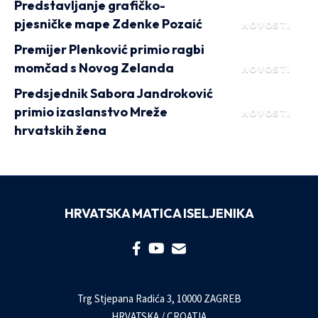
Predstavljanje grafičko-
pjesničke mape Zdenke Pozaić
NOVOSTI
Premijer Plenković primio ragbi
momčad s Novog Zelanda
NOVOSTI
Predsjednik Sabora Jandroković
primio izaslanstvo Mreže
NOVOSTI
hrvatskih žena
HRVATSKA MATICA ISELJENIKA
Trg Stjepana Radića 3, 10000 ZAGREB
HRVATSKA / CROATIA