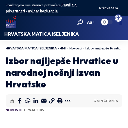
Korištenjem ove stranice prihvaćate
Pravila o
Prihvaćam
privatnosti
i
Uvjete korištenja
.
Open to
Aa
HRVATSKA MATICA ISELJENIKA
HRVATSKA MATICA ISELJENIKA - HMI
>
Novosti
>
Izbor najljepše Hrvatice u narodnoj nošnji izvan Hrvatske
Izbor najljepše Hrvatice u
narodnoj nošnji izvan
Hrvatske
3 MIN ČITANJA
NOVOSTI
1. LIPNJA 2015.