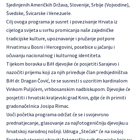
Sjedinjenih Američkih Država, Slovenije, Srbije (Vojvodine),
Švedske, Švicarske i Venezuele.
Cilj ovoga programa je susret i povezivanje Hrvata iz
cijeloga svijeta u svrhu promicanja naše zajedničke
tradicijske kulture, upoznavanje i pružanje potpore
Hrvatima u Bosni i Hercegovini, posebice u jačanju i
očuvanju nacionalnog i kulturnog identiteta.
Tijekom boravka u BiH djevojke će posjetiti Sarajevo i
nazočiti prijemu koji za njih priređuje član predsjedništva
BiH dr. Dragan Čović, te se susresti s uzoritim kardinalom
Vinkom Puljićem, vrhbosanskim nadbiskupom. Djevojke će
posjetiti i hrvatski kraljevski grad Knin, gdje će ih primiti
gradonačelnica Josipa Rimac.
Uoči početka programa održat će se i svojevrsno
prednatjecanje, glasovanje za najfotogeničniju djevojku u
hrvatskoj narodnoj nošnji. Udruga „Stećak“ će na svojoj
Facebook stranici objaviti fotografije svih djevojaka koje su