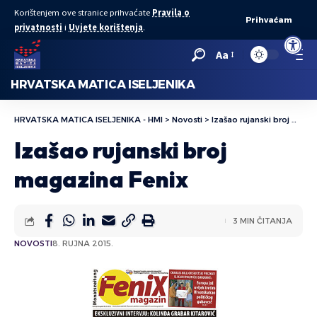
Korištenjem ove stranice prihvaćate
Pravila o
Prihvaćam
privatnosti
i
Uvjete korištenja
.
Open to
Aa
HRVATSKA MATICA ISELJENIKA
HRVATSKA MATICA ISELJENIKA - HMI
>
Novosti
>
Izašao rujanski broj magazina Fenix
Izašao rujanski broj
magazina Fenix
3 MIN ČITANJA
NOVOSTI
8. RUJNA 2015.