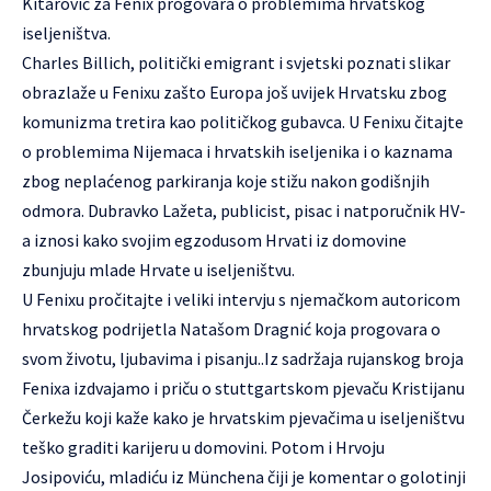
Kitarović za Fenix progovara o problemima hrvatskog
iseljeništva.
Charles Billich, politički emigrant i svjetski poznati slikar
obrazlaže u Fenixu zašto Europa još uvijek Hrvatsku zbog
komunizma tretira kao političkog gubavca. U Fenixu čitajte
o problemima Nijemaca i hrvatskih iseljenika i o kaznama
zbog neplaćenog parkiranja koje stižu nakon godišnjih
odmora. Dubravko Lažeta, publicist, pisac i natporučnik HV-
a iznosi kako svojim egzodusom Hrvati iz domovine
zbunjuju mlade Hrvate u iseljeništvu.
U Fenixu pročitajte i veliki intervju s njemačkom autoricom
hrvatskog podrijetla Natašom Dragnić koja progovara o
svom životu, ljubavima i pisanju..Iz sadržaja rujanskog broja
Fenixa izdvajamo i priču o stuttgartskom pjevaču Kristijanu
Čerkežu koji kaže kako je hrvatskim pjevačima u iseljeništvu
teško graditi karijeru u domovini. Potom i Hrvoju
Josipoviću, mladiću iz Münchena čiji je komentar o golotinji