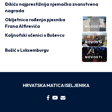
Đikiću najprestižnija njemačka znanstvena
nagrada
Obljetnica rođenja pjesnika
Frana Alfirevića
NOVOSTI
Koljnofski učenici u Buševcu
NOVOSTI
Božić u Luksemburgu
NOVOSTI
HRVATSKA MATICA ISELJENIKA