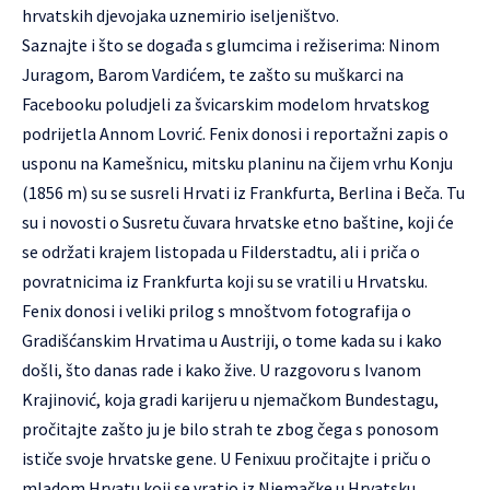
hrvatskih djevojaka uznemirio iseljeništvo.
Saznajte i što se događa s glumcima i režiserima: Ninom
Juragom, Barom Vardićem, te zašto su muškarci na
Facebooku poludjeli za švicarskim modelom hrvatskog
podrijetla Annom Lovrić. Fenix donosi i reportažni zapis o
usponu na Kamešnicu, mitsku planinu na čijem vrhu Konju
(1856 m) su se susreli Hrvati iz Frankfurta, Berlina i Beča. Tu
su i novosti o Susretu čuvara hrvatske etno baštine, koji će
se održati krajem listopada u Filderstadtu, ali i priča o
povratnicima iz Frankfurta koji su se vratili u Hrvatsku.
Fenix donosi i veliki prilog s mnoštvom fotografija o
Gradišćanskim Hrvatima u Austriji, o tome kada su i kako
došli, što danas rade i kako žive. U razgovoru s Ivanom
Krajinović, koja gradi karijeru u njemačkom Bundestagu,
pročitajte zašto ju je bilo strah te zbog čega s ponosom
ističe svoje hrvatske gene. U Fenixuu pročitajte i priču o
mladom Hrvatu koji se vratio iz Njemačke u Hrvatsku,