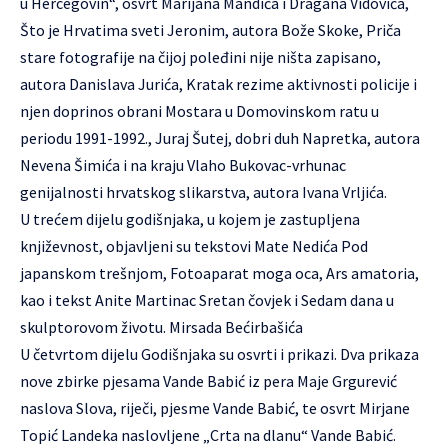
u Hercegovin“, osvrt Marijana Mandića i Dragana Vidovića,
Što je Hrvatima sveti Jeronim, autora Bože Skoke, Priča
stare fotografije na čijoj poleđini nije ništa zapisano,
autora Danislava Jurića, Kratak rezime aktivnosti policije i
njen doprinos obrani Mostara u Domovinskom ratu u
periodu 1991-1992., Juraj Šutej, dobri duh Napretka, autora
Nevena Šimića i na kraju Vlaho Bukovac-vrhunac
genijalnosti hrvatskog slikarstva, autora Ivana Vrljića.
U trećem dijelu godišnjaka, u kojem je zastupljena
književnost, objavljeni su tekstovi Mate Nedića Pod
japanskom trešnjom, Fotoaparat moga oca, Ars amatoria,
kao i tekst Anite Martinac Sretan čovjek i Sedam dana u
skulptorovom životu. Mirsada Bećirbašića
U četvrtom dijelu Godišnjaka su osvrti i prikazi. Dva prikaza
nove zbirke pjesama Vande Babić iz pera Maje Grgurević
naslova Slova, riječi, pjesme Vande Babić, te osvrt Mirjane
Topić Landeka naslovljene „Crta na dlanu“ Vande Babić.