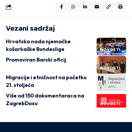
Vezani sadržaj
Hrvatska nada njemačke
košarkaške Bundeslige
NOVOSTI
Promoviran Barski oficij
NOVOSTI
Migracije i etničnost na početku
21. stoljeća
NOVOSTI
Više od 150 dokumentaraca na
ZagrebDoxu
NOVOSTI