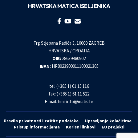
HRVATSKA MATICA ISELJENIKA
Trg Stjepana Radića 3, 10000 ZAGREB
HRVATSKA / CROATIA
OIB:
28639480902
IBAN:
HR8023900011100021305
tel: (+385 1) 61 15 116
fax: (+385 1) 61 11 522
E-mail:
hmi-info@matis.hr
Pravila privatnosti i zaštite podataka
Upravljanje kolačićima
Pristup informacijama
Korisni linkovi
EU projekti