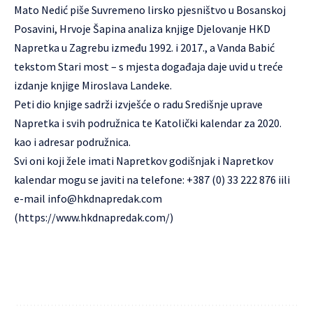
Mato Nedić piše Suvremeno lirsko pjesništvo u Bosanskoj
Posavini, Hrvoje Šapina analiza knjige Djelovanje HKD
Napretka u Zagrebu između 1992. i 2017., a Vanda Babić
tekstom Stari most – s mjesta događaja daje uvid u treće
izdanje knjige Miroslava Landeke.
Peti dio knjige sadrži izvješće o radu Središnje uprave
Napretka i svih podružnica te Katolički kalendar za 2020.
kao i adresar podružnica.
Svi oni koji žele imati Napretkov godišnjak i Napretkov
kalendar mogu se javiti na telefone: +387 (0) 33 222 876 iili
e-mail
info@hkdnapredak.com
(https://www.hkdnapredak.com/)