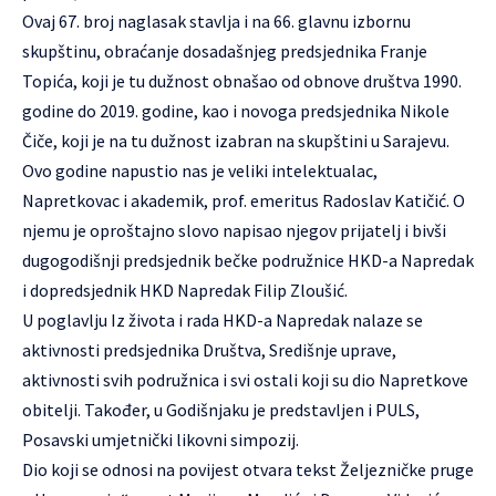
Ovaj 67. broj naglasak stavlja i na 66. glavnu izbornu
skupštinu, obraćanje dosadašnjeg predsjednika Franje
Topića, koji je tu dužnost obnašao od obnove društva 1990.
godine do 2019. godine, kao i novoga predsjednika Nikole
Čiče, koji je na tu dužnost izabran na skupštini u Sarajevu.
Ovo godine napustio nas je veliki intelektualac,
Napretkovac i akademik, prof. emeritus Radoslav Katičić. O
njemu je oproštajno slovo napisao njegov prijatelj i bivši
dugogodišnji predsjednik bečke podružnice HKD-a Napredak
i dopredsjednik HKD Napredak Filip Zloušić.
U poglavlju Iz života i rada HKD-a Napredak nalaze se
aktivnosti predsjednika Društva, Središnje uprave,
aktivnosti svih podružnica i svi ostali koji su dio Napretkove
obitelji. Također, u Godišnjaku je predstavljen i PULS,
Posavski umjetnički likovni simpozij.
Dio koji se odnosi na povijest otvara tekst Željezničke pruge