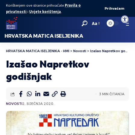
Korištenjem ove stranice prihvaćate
Pravila o
Prihvaćam
privatnosti
i
Uvjete korištenja
.
Open to
Aa
HRVATSKA MATICA ISELJENIKA
HRVATSKA MATICA ISELJENIKA - HMI
>
Novosti
>
Izašao Napretkov godišnjak
Izašao Napretkov
godišnjak
3 MIN ČITANJA
NOVOSTI
2. SIJEČNJA 2020.