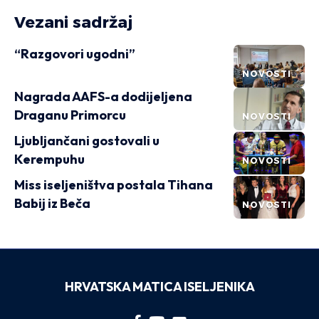
Vezani sadržaj
“Razgovori ugodni”
NOVOSTI
Nagrada AAFS-a dodijeljena
Draganu Primorcu
NOVOSTI
Ljubljančani gostovali u
Kerempuhu
NOVOSTI
Miss iseljeništva postala Tihana
Babij iz Beča
NOVOSTI
HRVATSKA MATICA ISELJENIKA