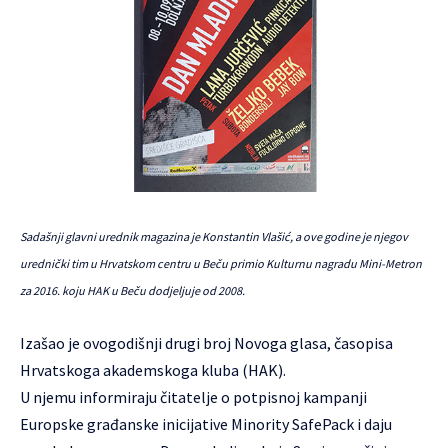
Sadašnji glavni urednik magazina je Konstantin Vlašić, a ove godine je njegov
urednički tim u Hrvatskom centru u Beču primio Kulturnu nagradu Mini-Metron
za 2016. koju HAK u Beču dodjeljuje od 2008.
Izašao je ovogodišnji drugi broj
Novoga glasa
, časopisa
Hrvatskoga akademskoga kluba (HAK)
.
U njemu informiraju čitatelje o potpisnoj kampanji
Europske građanske inicijative Minority SafePack i daju