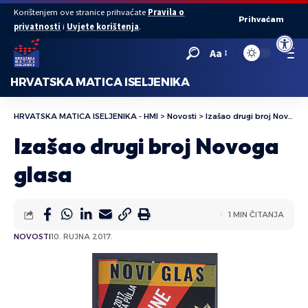
Korištenjem ove stranice prihvaćate
Pravila o
Prihvaćam
privatnosti
i
Uvjete korištenja
.
Open to
Aa
HRVATSKA MATICA ISELJENIKA
HRVATSKA MATICA ISELJENIKA - HMI
>
Novosti
>
Izašao drugi broj Novoga glasa
Izašao drugi broj Novoga
glasa
1 MIN ČITANJA
NOVOSTI
10. RUJNA 2017.