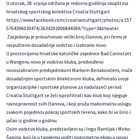
U utorak, 28. srpnja održana je redovna godišnja skupština
hrvatskog sportskog kolektiva Croatia Stuttgart
https://www.facebook.com/croatiastuttgart/photos/a.157
5764396030474/2634292006844369/?type=3&theater
.
Zasjedanju je prisustvovao veliki broj članova, pri čemu je
raspušteno dosadašnje vodstvo i izabrano novo.
U prostorijama hrvatske katoličke zajednice Bad Cannstatt
u Wangenu novo je vodstvo kluba, predvođeno
novoizabranim predsjednikom Markom Benakovićem, inače
dosadašnjim sportskim direktorom kluba, definiralo svoje
organizacijske i sportske planove za nadolazeći period.
Croatia Stuttgart se želi isprofilirati kao klub koji njeguje
ravnopravnost svih članova, i koji pruža maksimalnu uslugu
svakom pojedincu pokraj sportskih terena, kako bi se širio i
jačao iz godine u godinu.
Osim vodstva kluba, predstavljeni su i Ingo Ramljak i Mirko
Šapina, koji će u tandemu voditi nogometnu ekipu u novoj