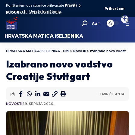
Korištenjem ove stranice prihvaćate
Pravila o
Prihvaćam
privatnosti
i
Uvjete korištenja
.
Open to
Aa
HRVATSKA MATICA ISELJENIKA
HRVATSKA MATICA ISELJENIKA - HMI
>
Novosti
>
Izabrano novo vodstvo Croatije Stuttgart
Izabrano novo vodstvo
Croatije Stuttgart
1 MIN ČITANJA
NOVOSTI
29. SRPNJA 2020.