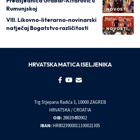
Predsjednica Grabar-Kitarović u
Rumunjskoj
NOVOSTI
VIII. Likovno-literarno-novinarski
natječaj Bogatstvo različitosti
NOVOSTI
HRVATSKA MATICA ISELJENIKA
Trg Stjepana Radića 3, 10000 ZAGREB
HRVATSKA / CROATIA
OIB:
28639480902
IBAN:
HR8023900011100021305