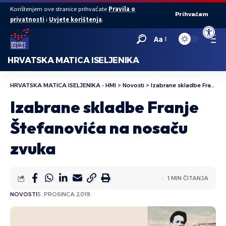
Korištenjem ove stranice prihvaćate
Pravila o
Prihvaćam
privatnosti
i
Uvjete korištenja
.
Open to
Aa
HRVATSKA MATICA ISELJENIKA
HRVATSKA MATICA ISELJENIKA - HMI
>
Novosti
>
Izabrane skladbe Franje Štefanovića na nosaču zvuka
Izabrane skladbe Franje
Štefanovića na nosaču
zvuka
1 MIN ČITANJA
NOVOSTI
5. PROSINCA 2019.