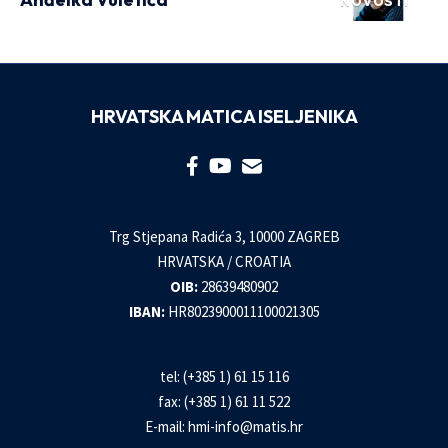
NOVOSTI
HRVATSKA MATICA ISELJENIKA
Trg Stjepana Radića 3, 10000 ZAGREB
HRVATSKA / CROATIA
OIB:
28639480902
IBAN:
HR8023900011100021305
tel: (+385 1) 61 15 116
fax: (+385 1) 61 11 522
E-mail:
hmi-info@matis.hr