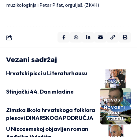
muzikologinja i Petar Pifat, orguljaš. (ZKVH)
Vezani sadržaj
Hrvatski pisci u Literaturhausu
NOVOSTI
Stinjački 44. Dan mladine
NOVOSTI
NOVOSTI
Zimska škola hrvatskoga folklora
STARE
plesovi DINARSKOGA PODRUČJA
VIJESTI
U Nizozemskoj objavljen roman
Anđelka Vuletića