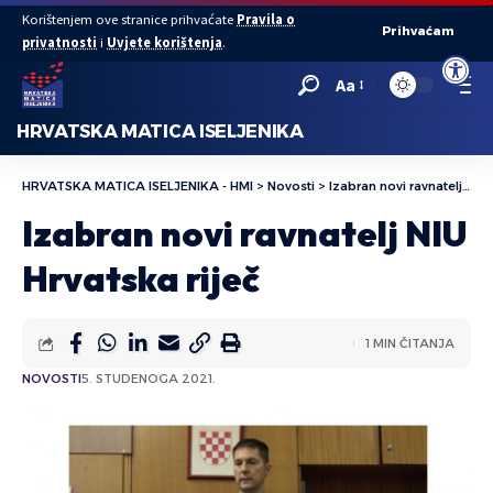
Korištenjem ove stranice prihvaćate
Pravila o
Prihvaćam
privatnosti
i
Uvjete korištenja
.
Open to
Aa
HRVATSKA MATICA ISELJENIKA
HRVATSKA MATICA ISELJENIKA - HMI
>
Novosti
>
Izabran novi ravnatelj NIU Hrvatska riječ
Izabran novi ravnatelj NIU
Hrvatska riječ
1 MIN ČITANJA
NOVOSTI
5. STUDENOGA 2021.