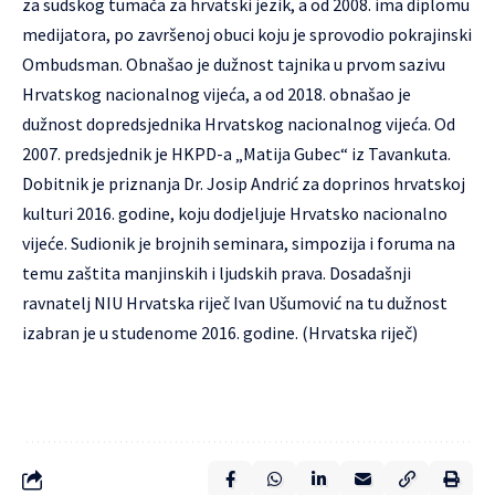
za sudskog tumača za hrvatski jezik, a od 2008. ima diplomu
medijatora, po završenoj obuci koju je sprovodio pokrajinski
Ombudsman. Obnašao je dužnost tajnika u prvom sazivu
Hrvatskog nacionalnog vijeća, a od 2018. obnašao je
dužnost dopredsjednika Hrvatskog nacionalnog vijeća. Od
2007. predsjednik je HKPD-a „Matija Gubec“ iz Tavankuta.
Dobitnik je priznanja Dr. Josip Andrić za doprinos hrvatskoj
kulturi 2016. godine, koju dodjeljuje Hrvatsko nacionalno
vijeće. Sudionik je brojnih seminara, simpozija i foruma na
temu zaštita manjinskih i ljudskih prava. Dosadašnji
ravnatelj NIU Hrvatska riječ Ivan Ušumović na tu dužnost
izabran je u studenome 2016. godine. (Hrvatska riječ)