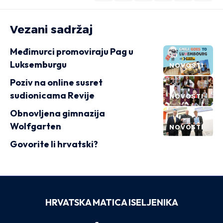
Vezani sadržaj
Međimurci promoviraju Pag u
Luksemburgu
NOVOSTI
Poziv na online susret
sudionicama Revije
NOVOSTI
Obnovljena gimnazija
Wolfgarten
NOVOSTI
Govorite li hrvatski?
HRVATSKA MATICA ISELJENIKA