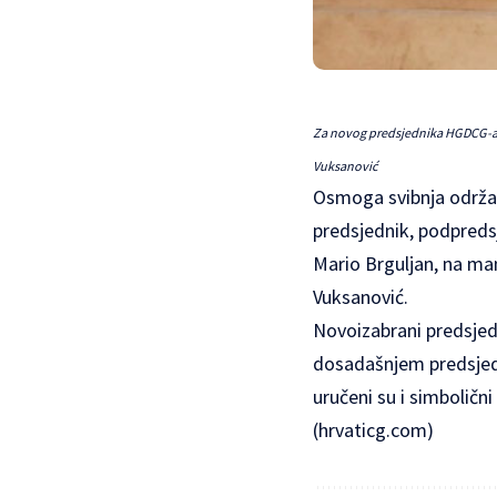
Za novog predsjednika HGDCG-a je
Vuksanović
Osmoga svibnja održan
predsjednik, podpreds
Mario Brguljan, na man
Vuksanović.
Novoizabrani predsjedn
dosadašnjem predsjedn
uručeni su i simbolič
(
hrvaticg.com
)