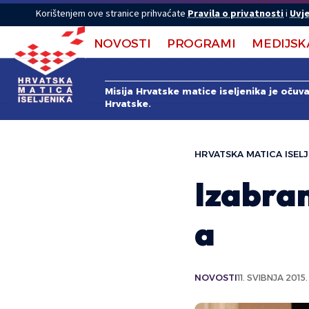
Korištenjem ove stranice prihvaćate
Pravila o privatnosti
i
Uvje
NOVOSTI
PROGRAMI
MEDIJSK
Misija Hrvatske matice iseljenika je očuv
Hrvatske.
HRVATSKA MATICA ISELJ
Izabra
a
NOVOSTI
11. SVIBNJA 2015.