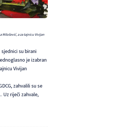
ilošević, a za tajnicu Vivijan
jednici su birani
jednoglasno je izabran
jnicu Vivijan
DCG, zahvalili su se
Uz riječi zahvale,