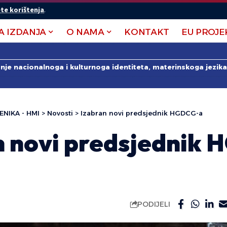
te korištenja
.
A IZDANJA
O NAMA
KONTAKT
EU PROJE
anje nacionalnoga i kulturnoga identiteta, materinskoga jezika 
ENIKA - HMI
>
Novosti
>
Izabran novi predsjednik HGDCG-a
n novi predsjednik
PODIJELI