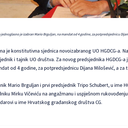
dnoglasno je izabran Mario Brguljan, na mandat od 4 godine, za potpredsjednicu Dijana M
a je konstitutivna sjednica novoizabranog UO HGDCG-a. Na s
jednik i tajnik UO društva. Za novog predsjednika HGDCG-a 
dat od 4 godine, za potpredsjednicu Dijana Milošević, a za ta
ik Mario Brguljan i prvi predsjednik Tripo Schubert, u ime HG
iku Mirku Vičeviću na angažmanu i uspješnom rukovođenju.. 
ni darovi u ime Hrvatskog građanskog društva CG.