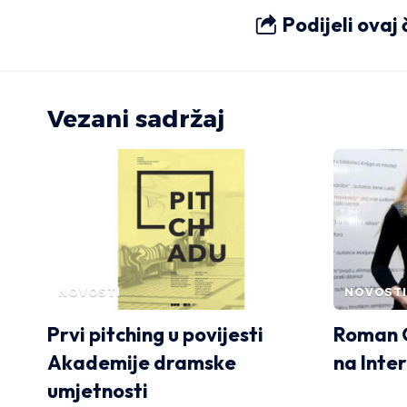
Podijeli ovaj
Vezani sadržaj
NOVOSTI
NOVOSTI
Prvi pitching u povijesti
Roman G
Akademije dramske
na Inter
umjetnosti