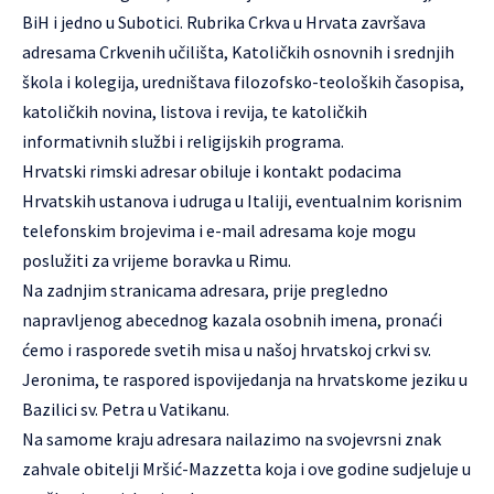
BiH i jedno u Subotici. Rubrika Crkva u Hrvata završava
adresama Crkvenih učilišta, Katoličkih osnovnih i srednjih
škola i kolegija, uredništava filozofsko-teoloških časopisa,
katoličkih novina, listova i revija, te katoličkih
informativnih službi i religijskih programa.
Hrvatski rimski adresar obiluje i kontakt podacima
Hrvatskih ustanova i udruga u Italiji, eventualnim korisnim
telefonskim brojevima i e-mail adresama koje mogu
poslužiti za vrijeme boravka u Rimu.
Na zadnjim stranicama adresara, prije pregledno
napravljenog abecednog kazala osobnih imena, pronaći
ćemo i rasporede svetih misa u našoj hrvatskoj crkvi sv.
Jeronima, te raspored ispovijedanja na hrvatskome jeziku u
Bazilici sv. Petra u Vatikanu.
Na samome kraju adresara nailazimo na svojevrsni znak
zahvale obitelji Mršić-Mazzetta koja i ove godine sudjeluje u