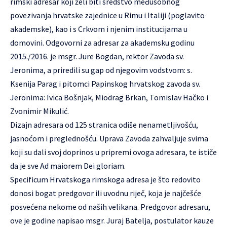
rimski adresar koji želi biti sredstvo međusobnog
povezivanja hrvatske zajednice u Rimu i Italiji (poglavito
akademske), kao i s Crkvom i njenim institucijama u
domovini. Odgovorni za adresar za akademsku godinu
2015./2016. je msgr. Jure Bogdan, rektor Zavoda sv.
Jeronima, a priredili su gap od njegovim vodstvom: s.
Ksenija Parag i pitomci Papinskog hrvatskog zavoda sv.
Jeronima: Ivica Bošnjak, Miodrag Brkan, Tomislav Hačko i
Zvonimir Mikulić.
Dizajn adresara od 125 stranica odiše nenametljivošću,
jasnoćom i preglednošću. Uprava Zavoda zahvaljuje svima
koji su dali svoj doprinos u pripremi ovoga adresara, te ističe
da je sve Ad maiorem Dei gloriam.
Specificum Hrvatskoga rimskoga adresa je što redovito
donosi bogat predgovor ili uvodnu riječ, koja je najčešće
posvećena nekome od naših velikana. Predgovor adresaru,
ove je godine napisao msgr. Juraj Batelja, postulator kauze