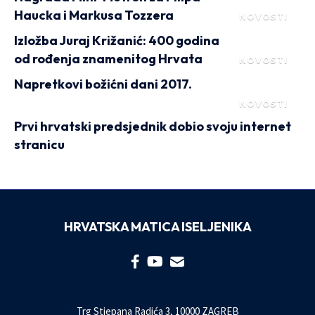
Haucka i Markusa Tozzera
NOVOSTI
Izložba Juraj Križanić: 400 godina
od rođenja znamenitog Hrvata
NOVOSTI
Napretkovi božićni dani 2017.
NOVOSTI
Prvi hrvatski predsjednik dobio svoju internet
stranicu
HRVATSKA MATICA ISELJENIKA
Trg Stjepana Radića 3, 10000 ZAGREB