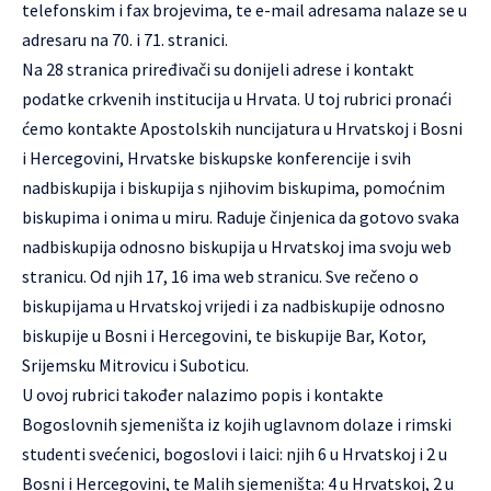
telefonskim i fax brojevima, te e-mail adresama nalaze se u
adresaru na 70. i 71. stranici.
Na 28 stranica priređivači su donijeli adrese i kontakt
podatke crkvenih institucija u Hrvata. U toj rubrici pronaći
ćemo kontakte Apostolskih nuncijatura u Hrvatskoj i Bosni
i Hercegovini, Hrvatske biskupske konferencije i svih
nadbiskupija i biskupija s njihovim biskupima, pomoćnim
biskupima i onima u miru. Raduje činjenica da gotovo svaka
nadbiskupija odnosno biskupija u Hrvatskoj ima svoju web
stranicu. Od njih 17, 16 ima web stranicu. Sve rečeno o
biskupijama u Hrvatskoj vrijedi i za nadbiskupije odnosno
biskupije u Bosni i Hercegovini, te biskupije Bar, Kotor,
Srijemsku Mitrovicu i Suboticu.
U ovoj rubrici također nalazimo popis i kontakte
Bogoslovnih sjemeništa iz kojih uglavnom dolaze i rimski
studenti svećenici, bogoslovi i laici: njih 6 u Hrvatskoj i 2 u
Bosni i Hercegovini, te Malih sjemeništa: 4 u Hrvatskoj, 2 u