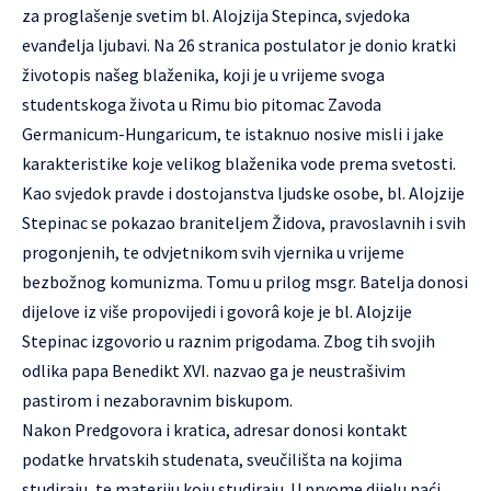
za proglašenje svetim bl. Alojzija Stepinca, svjedoka
evanđelja ljubavi. Na 26 stranica postulator je donio kratki
životopis našeg blaženika, koji je u vrijeme svoga
studentskoga života u Rimu bio pitomac Zavoda
Germanicum-Hungaricum, te istaknuo nosive misli i jake
karakteristike koje velikog blaženika vode prema svetosti.
Kao svjedok pravde i dostojanstva ljudske osobe, bl. Alojzije
Stepinac se pokazao braniteljem Židova, pravoslavnih i svih
progonjenih, te odvjetnikom svih vjernika u vrijeme
bezbožnog komunizma. Tomu u prilog msgr. Batelja donosi
dijelove iz više propovijedi i govorâ koje je bl. Alojzije
Stepinac izgovorio u raznim prigodama. Zbog tih svojih
odlika papa Benedikt XVI. nazvao ga je neustrašivim
pastirom i nezaboravnim biskupom.
Nakon Predgovora i kratica, adresar donosi kontakt
podatke hrvatskih studenata, sveučilišta na kojima
studiraju, te materiju koju studiraju. U prvome dijelu naći