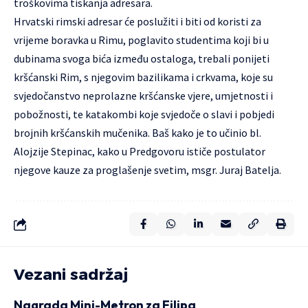
troškovima tiskanja adresara.
Hrvatski rimski adresar će poslužiti i biti od koristi za
vrijeme boravka u Rimu, poglavito studentima koji bi u
dubinama svoga bića između ostaloga, trebali ponijeti
kršćanski Rim, s njegovim bazilikama i crkvama, koje su
svjedočanstvo neprolazne kršćanske vjere, umjetnosti i
pobožnosti, te katakombi koje svjedoče o slavi i pobjedi
brojnih kršćanskih mučenika. Baš kako je to učinio bl.
Alojzije Stepinac, kako u Predgovoru ističe postulator
njegove kauze za proglašenje svetim, msgr. Juraj Batelja.
Vezani sadržaj
Nagrada Mini-Metron za Filipa