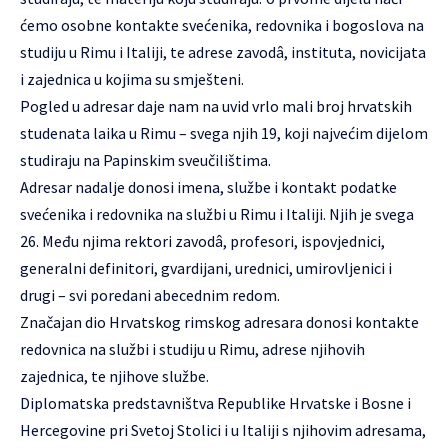
ćemo osobne kontakte svećenika, redovnika i bogoslova na
studiju u Rimu i Italiji, te adrese zavodâ, instituta, novicijata
i zajednica u kojima su smješteni.
Pogled u adresar daje nam na uvid vrlo mali broj hrvatskih
studenata laika u Rimu – svega njih 19, koji najvećim dijelom
studiraju na Papinskim sveučilištima.
Adresar nadalje donosi imena, službe i kontakt podatke
svećenika i redovnika na službi u Rimu i Italiji. Njih je svega
26. Među njima rektori zavodâ, profesori, ispovjednici,
generalni definitori, gvardijani, urednici, umirovljenici i
drugi – svi poredani abecednim redom.
Značajan dio Hrvatskog rimskog adresara donosi kontakte
redovnica na službi i studiju u Rimu, adrese njihovih
zajednica, te njihove službe.
Diplomatska predstavništva Republike Hrvatske i Bosne i
Hercegovine pri Svetoj Stolici i u Italiji s njihovim adresama,