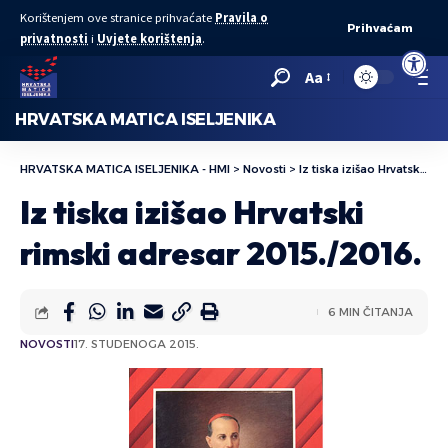
Korištenjem ove stranice prihvaćate
Pravila o
Prihvaćam
privatnosti
i
Uvjete korištenja
.
Open to
Aa
HRVATSKA MATICA ISELJENIKA
HRVATSKA MATICA ISELJENIKA - HMI
>
Novosti
>
Iz tiska izišao Hrvatski rimski adresar 2015./2016.
Iz tiska izišao Hrvatski
rimski adresar 2015./2016.
6 MIN ČITANJA
NOVOSTI
17. STUDENOGA 2015.