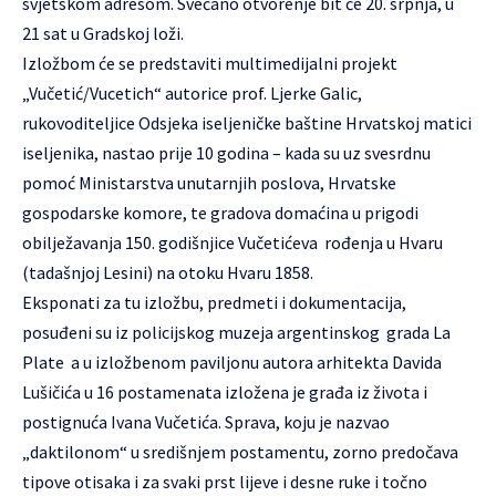
svjetskom adresom. Svečano otvorenje bit će 20. srpnja, u
21 sat u Gradskoj loži.
Izložbom će se predstaviti multimedijalni projekt
„Vučetić/Vucetich“ autorice prof. Ljerke Galic,
rukovoditeljice Odsjeka iseljeničke baštine Hrvatskoj matici
iseljenika, nastao prije 10 godina – kada su uz svesrdnu
pomoć Ministarstva unutarnjih poslova, Hrvatske
gospodarske komore, te gradova domaćina u prigodi
obilježavanja 150. godišnjice Vučetićeva rođenja u Hvaru
(tadašnjoj Lesini) na otoku Hvaru 1858.
Eksponati za tu izložbu, predmeti i dokumentacija,
posuđeni su iz policijskog muzeja argentinskog grada La
Plate a u izložbenom paviljonu autora arhitekta Davida
Lušičića u 16 postamenata izložena je građa iz života i
postignuća Ivana Vučetića. Sprava, koju je nazvao
„daktilonom“ u središnjem postamentu, zorno predočava
tipove otisaka i za svaki prst lijeve i desne ruke i točno