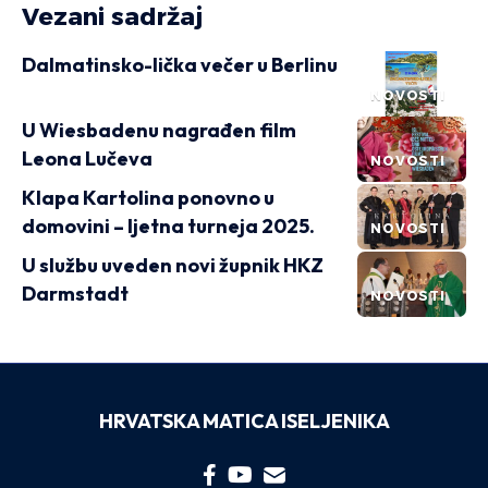
Vezani sadržaj
Dalmatinsko-lička večer u Berlinu
NOVOSTI
U Wiesbadenu nagrađen film
Leona Lučeva
NOVOSTI
Klapa Kartolina ponovno u
domovini – ljetna turneja 2025.
NOVOSTI
U službu uveden novi župnik HKZ
Darmstadt
NOVOSTI
HRVATSKA MATICA ISELJENIKA