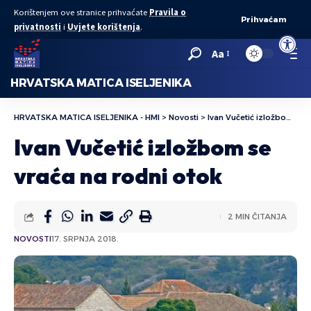
Korištenjem ove stranice prihvaćate
Pravila o
Prihvaćam
privatnosti
i
Uvjete korištenja
.
Open to
Aa
HRVATSKA MATICA ISELJENIKA
HRVATSKA MATICA ISELJENIKA - HMI
>
Novosti
>
Ivan Vučetić izložbom se vraća na rodni otok
Ivan Vučetić izložbom se
vraća na rodni otok
2 MIN ČITANJA
NOVOSTI
17. SRPNJA 2018.