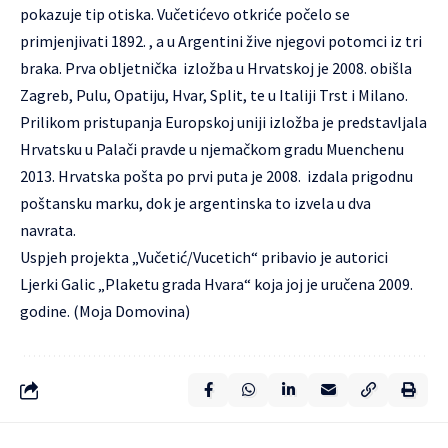
pokazuje tip otiska. Vučetićevo otkriće počelo se
primjenjivati 1892. , a u Argentini žive njegovi potomci iz tri
braka. Prva obljetnička izložba u Hrvatskoj je 2008. obišla
Zagreb, Pulu, Opatiju, Hvar, Split, te u Italiji Trst i Milano.
Prilikom pristupanja Europskoj uniji izložba je predstavljala
Hrvatsku u Palači pravde u njemačkom gradu Muenchenu
2013. Hrvatska pošta po prvi puta je 2008. izdala prigodnu
poštansku marku, dok je argentinska to izvela u dva
navrata.
Uspjeh projekta „Vučetić/Vucetich“ pribavio je autorici
Ljerki Galic „Plaketu grada Hvara“ koja joj je uručena 2009.
godine. (
Moja Domovina
)