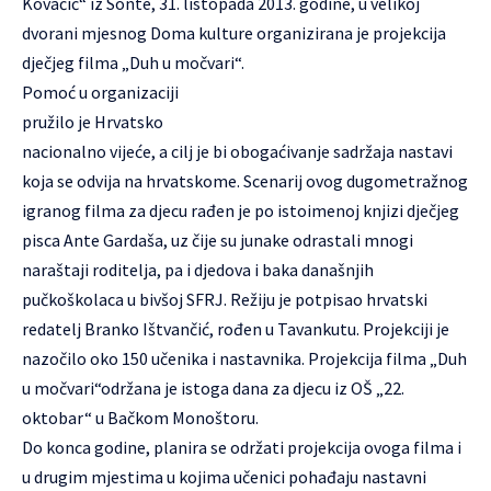
Kovačić“ iz Sonte, 31. listopada 2013. godine, u velikoj
dvorani mjesnog Doma kulture organizirana je projekcija
dječjeg filma „Duh u močvari“.
Pomoć u organizaciji
pružilo je Hrvatsko
nacionalno vijeće, a cilj je bi obogaćivanje sadržaja nastavi
koja se odvija na hrvatskome. Scenarij ovog dugometražnog
igranog filma za djecu rađen je po istoimenoj knjizi dječjeg
pisca Ante Gardaša, uz čije su junake odrastali mnogi
naraštaji roditelja, pa i djedova i baka današnjih
pučkoškolaca u bivšoj SFRJ. Režiju je potpisao hrvatski
redatelj Branko Ištvančić, rođen u Tavankutu. Projekciji je
nazočilo oko 150 učenika i nastavnika. Projekcija filma „Duh
u močvari“održana je istoga dana za djecu iz OŠ „22.
oktobar“ u Bačkom Monoštoru.
Do konca godine, planira se održati projekcija ovoga filma i
u drugim mjestima u kojima učenici pohađaju nastavni