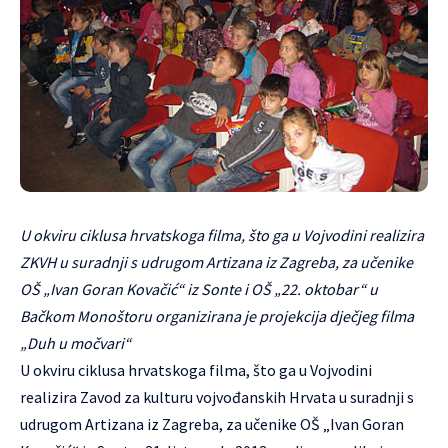
U okviru ciklusa hrvatskoga filma, što ga u Vojvodini realizira
ZKVH u suradnji s udrugom Artizana iz Zagreba, za učenike
OŠ „Ivan Goran Kovačić“ iz Sonte i OŠ „22. oktobar“ u
Bačkom Monoštoru organizirana je projekcija dječjeg filma
„Duh u močvari“
U okviru ciklusa hrvatskoga filma, što ga u Vojvodini
realizira Zavod za kulturu vojvođanskih Hrvata u suradnji s
udrugom Artizana iz Zagreba, za učenike OŠ „Ivan Goran