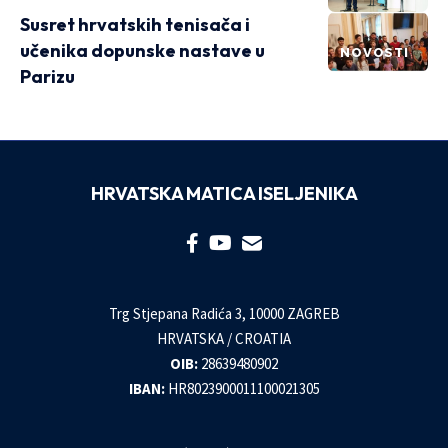
Susret hrvatskih tenisača i
učenika dopunske nastave u
NOVOSTI
Parizu
HRVATSKA MATICA ISELJENIKA
Trg Stjepana Radića 3, 10000 ZAGREB
HRVATSKA / CROATIA
OIB:
28639480902
IBAN:
HR8023900011100021305