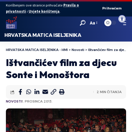
Korištenjem ove stranice prihvaćate
Pravila o
Prihvaćam
privatnosti
i
Uvjete korištenja
.
Open to
Aa
HRVATSKA MATICA ISELJENIKA
HRVATSKA MATICA ISELJENIKA - HMI
>
Novosti
>
Ištvančićev film za djecu Sonte i Monoštora
Ištvančićev film za djecu
Sonte i Monoštora
2 MIN ČITANJA
NOVOSTI
1. PROSINCA 2013.