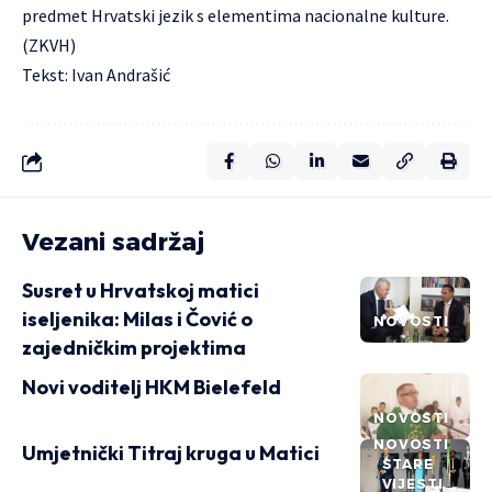
predmet Hrvatski jezik s elementima nacionalne kulture.
(ZKVH)
Tekst: Ivan Andrašić
Vezani sadržaj
Susret u Hrvatskoj matici
iseljenika: Milas i Čović o
NOVOSTI
zajedničkim projektima
Novi voditelj HKM Bielefeld
NOVOSTI
NOVOSTI
Umjetnički Titraj kruga u Matici
STARE
VIJESTI