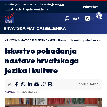
Korištenjem ove stranice prihvaćate
Pravila o
Prihvaćam
privatnosti
i
Uvjete korištenja
.
Open to
Aa
HRVATSKA MATICA ISELJENIKA
HRVATSKA MATICA ISELJENIKA - HMI
>
Novosti
>
Iskustvo pohađanja nastave hrvatskoga jezika i kulture
Iskustvo pohađanja
nastave hrvatskoga
jezika i kulture
1 MIN ČITANJA
NOVOSTI
15. OŽUJKA 2019.