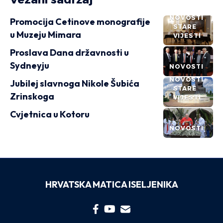
NOVOSTI
Promocija Cetinove monografije
STARE
u Muzeju Mimara
VIJESTI
Proslava Dana državnosti u
Sydneyju
NOVOSTI
NOVOSTI
Jubilej slavnoga Nikole Šubića
STARE
Zrinskoga
VIJESTI
Cvjetnica u Kotoru
NOVOSTI
HRVATSKA MATICA ISELJENIKA