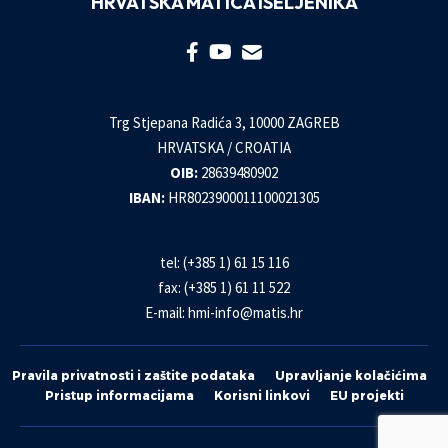
HRVATSKA MATICA ISELJENIKA
Trg Stjepana Radića 3, 10000 ZAGREB
HRVATSKA / CROATIA
OIB:
28639480902
IBAN:
HR8023900011100021305
tel: (+385 1) 61 15 116
fax: (+385 1) 61 11 522
E-mail:
hmi-info@matis.hr
Pravila privatnosti i zaštite podataka
Upravljanje kolačićima
Pristup informacijama
Korisni linkovi
EU projekti