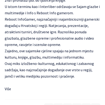
zna i pronalazi put do ljubitelja knjige.
U istom terminu kao i Interliber održavaju se Sajam glazbe i
multimedije i Info s Reboot Info gamerom.
Reboot InfoGamer, najznačajniji i najambiciozniji gamerski
događaj u Hrvatskoj i regiji. Natjecanja, prezentacije,
atraktivni turniri, društvene igre. Raznolika ponuda
glazbala, glazbene opreme i profesionalne audio i video
opreme, rasvjete i scenske opreme.
Zajedno, ove sajamske cjeline spajaju na jednom mjestu
kulturu, knjige, glazbu, multimediju i informatiku.
Ovaj miks izložbeno-kulturnog, edukativnog i zabavnog
sadržaja, kao najznačajnije događanje ove vrste u regiji,
jamči i veliku medijsku pozornost i praćenje.
Više