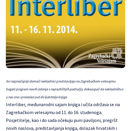
Svi najznačajniji domaći nakladnici predstavljaju na Zagrebačkom velesajmu
bogati program novih izdanja s najrazličitijih područja, dokazujući da nakladništvo
u nas zna i pronalazi put do ljubitelja knjige
Interliber, međunarodni sajam knjiga i učila održava se na
Zagrebačkom velesajmu od 11. do 16. studenoga.
Posjetitelje, kao i do sada očekuju puni paviljoni, pregršt
novih naslova, predstavljanja knjiga, dolazak hrvatskih i