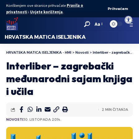
Korištenjem ove stranice prihvaćate
Pravila o
Prihvaćam
privatnosti
i
Uvjete korištenja
.
Open to
Aa
HRVATSKA MATICA ISELJENIKA
HRVATSKA MATICA ISELJENIKA - HMI
>
Novosti
>
Interliber – zagrebački međunarodni sajam knjiga i učila
Interliber – zagrebački
međunarodni sajam knjiga
i učila
2 MIN ČITANJA
NOVOSTI
30. LISTOPADA 2014.