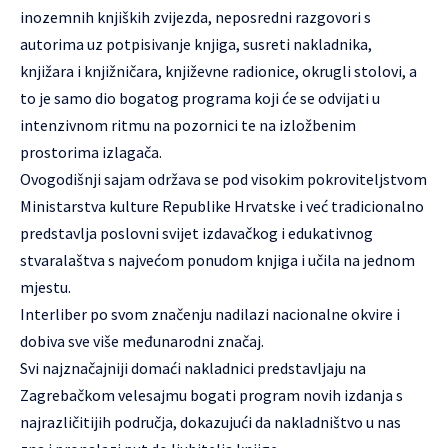
inozemnih knjiških zvijezda, neposredni razgovori s
autorima uz potpisivanje knjiga, susreti nakladnika,
knjižara i knjižničara, književne radionice, okrugli stolovi, a
to je samo dio bogatog programa koji će se odvijati u
intenzivnom ritmu na pozornici te na izložbenim
prostorima izlagača.
Ovogodišnji sajam održava se pod visokim pokroviteljstvom
Ministarstva kulture Republike Hrvatske i već tradicionalno
predstavlja poslovni svijet izdavačkog i edukativnog
stvaralaštva s najvećom ponudom knjiga i učila na jednom
mjestu.
Interliber po svom značenju nadilazi nacionalne okvire i
dobiva sve više međunarodni značaj.
Svi najznačajniji domaći nakladnici predstavljaju na
Zagrebačkom velesajmu bogati program novih izdanja s
najrazličitijih područja, dokazujući da nakladništvo u nas