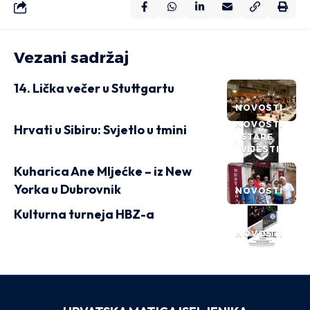
Vezani sadržaj
14. Lička večer u Stuttgartu
NOVOSTI
NOVOSTI
Hrvati u Sibiru: Svjetlo u tmini
STARE
VIJESTI
Kuharica Ane Mljećke – iz New
Yorka u Dubrovnik
NOVOSTI
Kulturna turneja HBZ-a
NOVOSTI