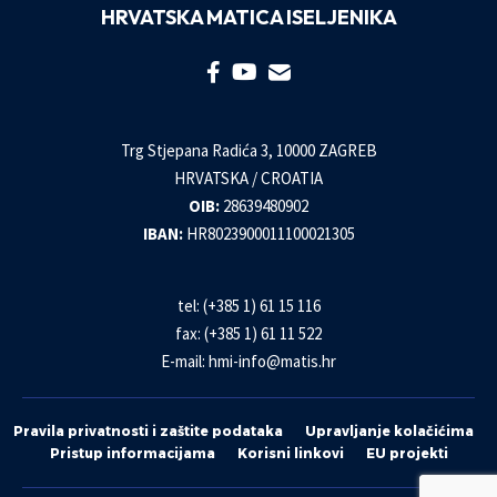
HRVATSKA MATICA ISELJENIKA
Trg Stjepana Radića 3, 10000 ZAGREB
HRVATSKA / CROATIA
OIB:
28639480902
IBAN:
HR8023900011100021305
tel: (+385 1) 61 15 116
fax: (+385 1) 61 11 522
E-mail:
hmi-info@matis.hr
Pravila privatnosti i zaštite podataka
Upravljanje kolačićima
Pristup informacijama
Korisni linkovi
EU projekti