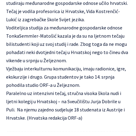
studiraju međunarodne gospodarske odnose učilo hrvatski.
Tečaj je vodila profesorica iz Hrvatske, Vida Kostrenčić-
Lukić iz zagrebačke škole Svijet jezika.
Voditeljica studija za međunarodne gospodarske odnose
TonkaSemmler-Matošić kazala je da su na ljetnom tečaju
bilistudenti koji uz svoj studij i rade. Zbog toga da ne mogu
pohađati neki dvotjedni tečaj u Hrvatskoj nego to čineu dva
vikende u srpnju u Željeznom.
Vježbaju interkulturnu komunikaciju, imaju radionice, igre,
ekskurzije i drugo. Grupa studentov je tako 14. srpnja
pohodila studio ORF-a u Željeznom.
Paralelno uz intenzivni tečaj, stručna visoka škola nudi i
ljetni kolegij u Hrvatskoj – na Sveučilištu Jurja Dobrile u
Puli. Na njemu zajedno sudjeluje 18 studenata iz Austrije i
Hrvatske. (Hrvatska redakcija ORF-a)