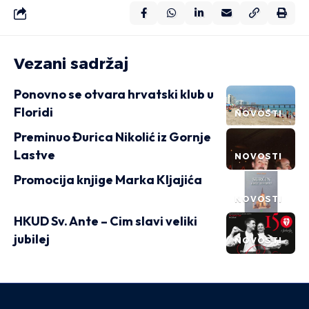
Vezani sadržaj
Ponovno se otvara hrvatski klub u
Floridi
NOVOSTI
Preminuo Đurica Nikolić iz Gornje
Lastve
NOVOSTI
Promocija knjige Marka Kljajića
NOVOSTI
HKUD Sv. Ante – Cim slavi veliki
jubilej
NOVOSTI