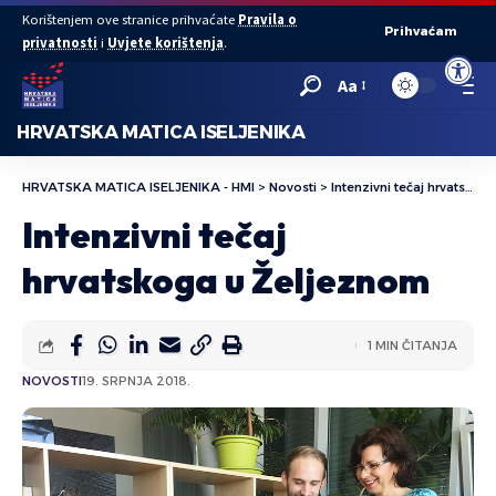
Korištenjem ove stranice prihvaćate
Pravila o
Prihvaćam
privatnosti
i
Uvjete korištenja
.
Open to
Aa
HRVATSKA MATICA ISELJENIKA
HRVATSKA MATICA ISELJENIKA - HMI
>
Novosti
>
Intenzivni tečaj hrvatskoga u Željeznom
Intenzivni tečaj
hrvatskoga u Željeznom
1 MIN ČITANJA
NOVOSTI
19. SRPNJA 2018.