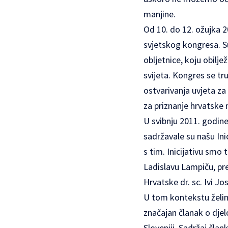
manjine.
Od 10. do 12. ožujka 
svjetskog kongresa. S
obljetnice, koju obilj
svijeta. Kongres se tr
ostvarivanja uvjeta za
za priznanje hrvatske 
U svibnju 2011. godin
sadržavale su našu Inic
s tim. Inicijativu smo 
Ladislavu Lampiču, pre
Hrvatske dr. sc. Ivi Jo
U tom kontekstu želim 
značajan članak o dje
Sloveniji. Sadržaj čla