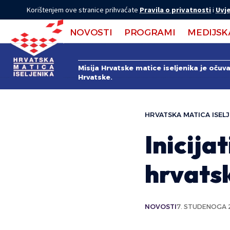
Korištenjem ove stranice prihvaćate
Pravila o privatnosti
i
Uvje
NOVOSTI
PROGRAMI
MEDIJSK
Misija Hrvatske matice iseljenika je očuv
Hrvatske.
HRVATSKA MATICA ISELJ
Inicija
hrvatsk
NOVOSTI
7. STUDENOGA 2