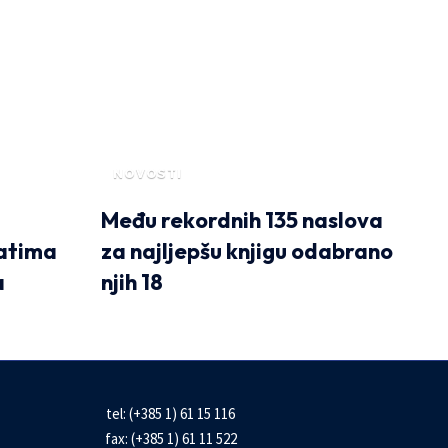
NOVOSTI
Među rekordnih 135 naslova
atima
za najljepšu knjigu odabrano
a
njih 18
tel: (+385 1) 61 15 116
fax: (+385 1) 61 11 522