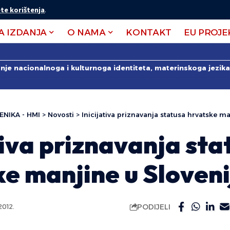
te korištenja
.
A IZDANJA
O NAMA
KONTAKT
EU PROJE
anje nacionalnoga i kulturnoga identiteta, materinskoga jezika 
ENIKA - HMI
>
Novosti
>
Inicijativa priznavanja statusa hrvatske ma
tiva priznavanja sta
e manjine u Sloveni
PODIJELI
012.