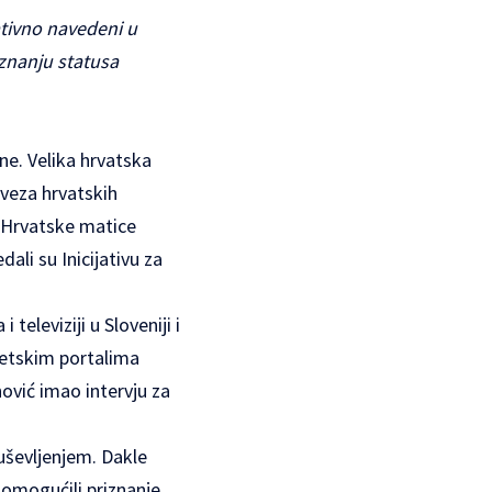
ativno navedeni u
iznanju statusa
ine. Velika hrvatska
aveza hrvatskih
i Hrvatske matice
ali su Inicijativu za
eleviziji u Sloveniji i
netskim portalima
ović imao intervju za
uševljenjem. Dakle
omogućili priznanje