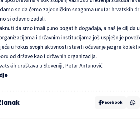
Nadamo se da ćemo zajedničkim snagama unutar hrvatskih dru
 smo si odavno zadali.
taknuti da smo imali puno bogatih događaja, a naš je cilj da u
rganizacijama i državnim institucijama još uspješnije povež
ljeća u fokus svojih aktivnosti staviti očuvanje jezgre kolekt
ru od države kao i državnih organizacija.
atskih društava u Sloveniji, Petar Antunović
dje
 članak
Facebook