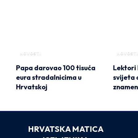
NOVOSTI
NOVOSTI
Papa darovao 100 tisuća
Lektori
eura stradalnicima u
svijeta
Hrvatskoj
znameni
HRVATSKA MATICA