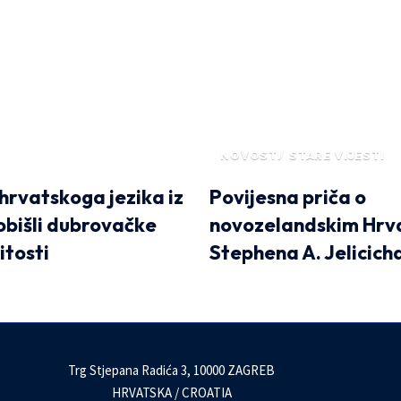
NOVOSTI
STARE VIJESTI
 hrvatskoga jezika iz
Povijesna priča o
 obišli dubrovačke
novozelandskim Hrv
tosti
Stephena A. Jelicich
Trg Stjepana Radića 3, 10000 ZAGREB
HRVATSKA / CROATIA