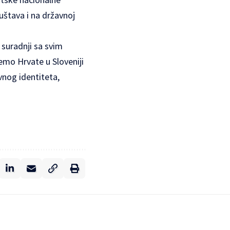
štava i na državnoj
 suradnji sa svim
emo Hrvate u Sloveniji
ivnog identiteta,