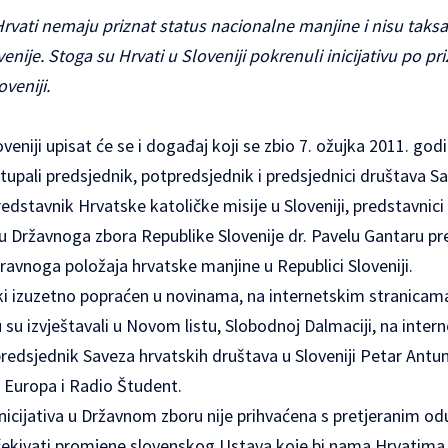
Hrvati nemaju priznat status nacionalne manjine i nisu taks
nije. Stoga su Hrvati u Sloveniji pokrenuli inicijativu po pr
veniji.
veniji upisat će se i događaj koji se zbio 7. ožujka 2011. god
stupali predsjednik, potpredsjednik i predsjednici društava S
predstavnik Hrvatske katoličke misije u Sloveniji, predstavnic
ku Državnoga zbora Republike Slovenije dr. Pavelu Gantaru pred
avnoga položaja hrvatske manjine u Republici Sloveniji.
i izuzetno popraćen u novinama, na internetskim stranicama i t
su izvještavali u Novom listu, Slobodnoj Dalmaciji, na inter
predsjednik Saveza hrvatskih društava u Sloveniji Petar Antun
o Europa i Radio Študent.
nicijativa u Državnom zboru nije prihvaćena s pretjeranim od
kivati promjene slovenskog Ustava koje bi nama Hrvatima 