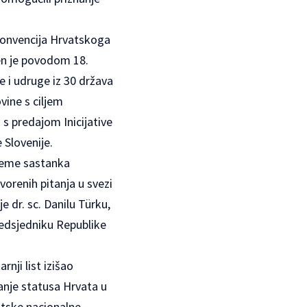
Konvencija Hrvatskoga
en je povodom 18.
e i udruge iz 30 država
vine s ciljem
 s predajom Inicijative
 Slovenije.
 Teme sastanka
vorenih pitanja u svezi
e dr. sc. Danilu Türku,
redsjedniku Republike
nji list izišao
anje statusa Hrvata u
atske nacionalne