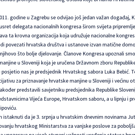
2011. godine u Zagrebu se odvijao još jedan važan događaj, 
usret delegata nacionalnih kongresa širom svijeta pripremlj
ežava ta krovna organizacija koja udružuje nacionalne kongres
udi povezati hrvatska društva i ustanove izvan matične domo
 njihovo što bolje djelovanje. Članove Kongresa upoznali smo
manjine u Sloveniji koja je uručena Državnom zboru Republike
e posjetio nas je predsjednik Hrvatskog sabora Luka Bebić.
ijativu za priznavanje hrvatske manjine u Sloveniji i većinu ot
također predstavili savjetniku predsjednika Republike Slovenij
dstavnicima Vijeća Europe, Hrvatskom saboru, a u lipnju i p
sipoviću.
istaknuti da je 3. srpnja u hrvatskim dnevnim novinama Jutar
lovanju hrvatskog Ministarstva za vanjske poslove za poboljš
nka upozorava na visok stupanj važnosti uređenja statusa hrv