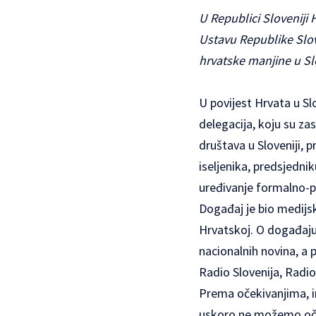
U Republici Sloveniji 
Ustavu Republike Slove
hrvatske manjine u Slo
U povijest Hrvata u Slo
delegacija, koju su za
društava u Sloveniji, 
iseljenika, predsjedni
uređivanje formalno-pr
Događaj je bio medijsk
Hrvatskoj. O događaju 
nacionalnih novina, a 
Radio Slovenija, Radi
Prema očekivanjima, i
uskoro ne možemo oče