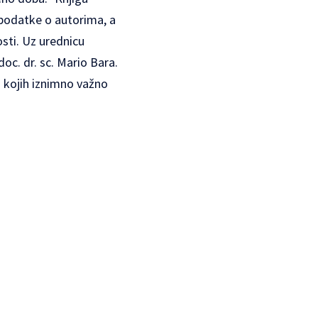
 podatke o autorima, a
sti. Uz urednicu
 doc. dr. sc. Mario Bara.
z kojih iznimno važno