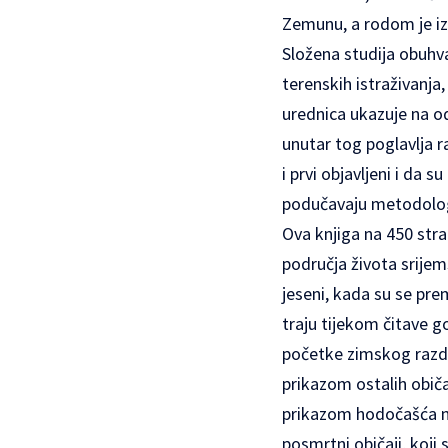
Zemunu, a rodom je iz
Složena studija obuhva
terenskih istraživanja
urednica ukazuje na od
unutar tog poglavlja 
i prvi objavljeni i da 
podučavaju metodologij
Ova knjiga na 450 stra
područja života srije
jeseni, kada su se pre
traju tijekom čitave g
početke zimskog razdob
prikazom ostalih običaj
prikazom hodočašća na
posmrtni običaji, koji 