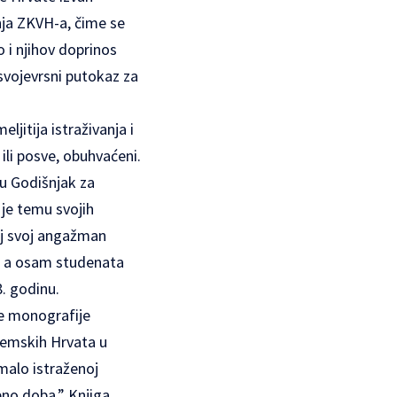
nja ZKVH-a, čime se
o i njihov doprinos
o svojevrsni putokaz za
jitija istraživanja i
 ili posve, obuhvaćeni.
su Godišnjak za
je temu svojih
taj svoj angažman
u, a osam studenata
. godinu.
ove monografije
ijemskih Hrvata u
malo istraženoj
eno doba.” Knjiga