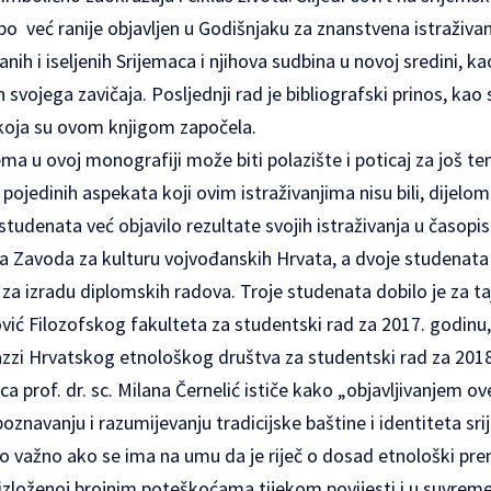
po već ranije objavljen u Godišnjaku za znanstvena istraživa
nih i iseljenih Srijemaca i njihova sudbina u novoj sredini, ka
an svojega zavičaja. Posljednji rad je bibliografski prinos, ka
 koja su ovom knjigom započela.
 u ovoj monografiji može biti polazište i poticaj za još temel
 pojedinih aspekata koji ovim istraživanjima nisu bili, dijelom
tudenata već objavilo rezultate svojih istraživanja u časopi
ja Zavoda za kulturu vojvođanskih Hrvata, a dvoje studenata 
i za izradu diplomskih radova. Troje studenata dobilo je za 
ić Filozofskog fakulteta za studentski rad za 2017. godin
zi Hrvatskog etnološkog društva za studentski rad za 2018
ica prof. dr. sc. Milana Černelić ističe kako „objavljivanjem 
poznavanju i razumijevanju tradicijske baštine i identiteta sr
to važno ako se ima na umu da je riječ o dosad etnološki pre
 izloženoj brojnim poteškoćama tijekom povijesti i u suvrem