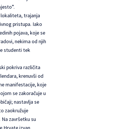
jesto”.
lokaliteta, trajanja
ivnog pristupa. Iako
edinih pojava, koje se
radovi, nekima od njih
se studenti tek
ki pokriva različita
lendara, krenuvši od
ene manifestacije, koje
 kojom se zakoračuje u
ičaji; nastavlja se
 to zaokružuje
. Na završetku su
ke Hrvate izvan