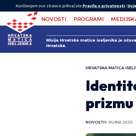
Korištenjem ove stranice prihvaćate
Pravila o privatnosti
i
Uvje
NOVOSTI
PROGRAMI
MEDIJSK
Misija Hrvatske matice iseljenika je očuv
Hrvatske.
HRVATSKA MATICA ISELJ
Identit
prizmu 
NOVOSTI
9. RUJNA 2020.