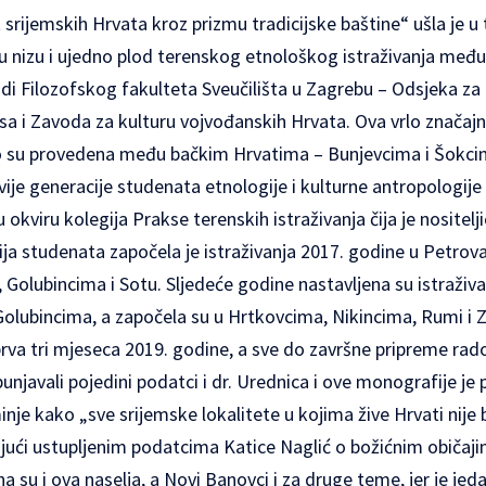
 srijemskih Hrvata kroz prizmu tradicijske baštine“ ušla je u
 u nizu i ujedno plod terenskog etnološkog istraživanja među
ladi Filozofskog fakulteta Sveučilišta u Zagrebu – Odsjeka za 
ssa i Zavoda za kulturu vojvođanskih Hrvata. Ova vrlo značaj
to su provedena među bačkim Hrvatima – Bunjevcima i Šokci
ije generacije studenata etnologije i kulturne antropologije
 okviru kolegija Prakse terenskih istraživanja čija je nositelji
ija studenata započela je istraživanja 2017. godine u Petrov
 Golubincima i Sotu. Sljedeće godine nastavljena su istraživ
i Golubincima, a započela su u Hrtkovcima, Nikincima, Rumi 
 u prva tri mjeseca 2019. godine, a sve do završne pripreme ra
punjavali pojedini podatci i dr. Urednica i ove monografije je pr
inje kako „sve srijemske lokalitete u kojima žive Hrvati nije
ujući ustupljenim podatcima Katice Naglić o božićnim običaj
su i ova naselja, a Novi Banovci i za druge teme, jer je jedan