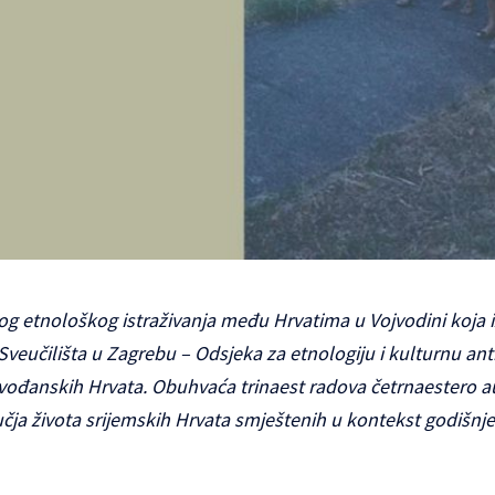
og etnološkog istraživanja među Hrvatima u Vojvodini koja i
Sveučilišta u Zagrebu – Odsjeka za etnologiju i kulturnu ant
vođanskih Hrvata. Obuhvaća trinaest radova četrnaestero au
učja života srijemskih Hrvata smještenih u kontekst godišnj