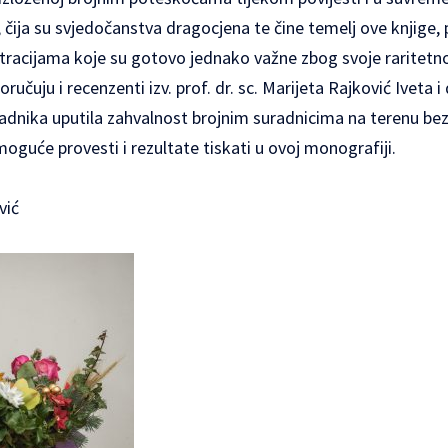
 čija su svjedočanstva dragocjena te čine temelj ove knjige,
stracijama koje su gotovo jednako važne zbog svoje raritetno
ručuju i recenzenti izv. prof. dr. sc. Marijeta Rajković Iveta i
ladnika uputila zahvalnost brojnim suradnicima na terenu be
 moguće provesti i rezultate tiskati u ovoj monografiji.
vić