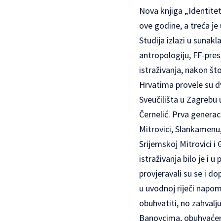
Nova knjiga „Identitet
ove godine, a treća je
Studija izlazi u sunak
antropologiju, FF-pre
istraživanja, nakon š
Hrvatima provele su dv
Sveučilišta u Zagrebu u
Černelić. Prva generac
Mitrovici, Slankamenu,
Srijemskoj Mitrovici 
istraživanja bilo je i
provjeravali su se i do
u uvodnoj riječi napom
obuhvatiti, no zahvalj
Banovcima, obuhvaćena 