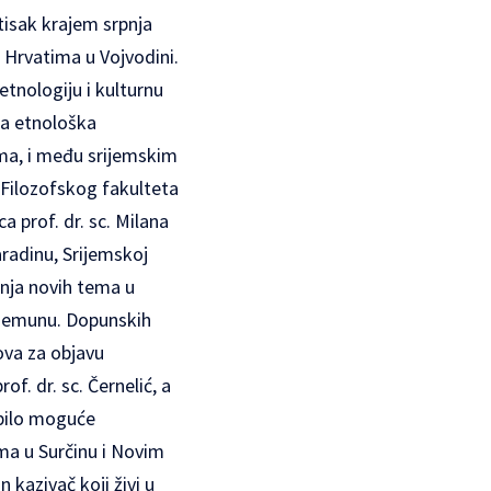
 tisak krajem srpnja
 Hrvatima u Vojvodini.
etnologiju i kulturnu
na etnološka
ma, i među srijemskim
 Filozofskog fakulteta
ca prof. dr. sc. Milana
aradinu, Srijemskoj
anja novih tema u
i Zemunu. Dopunskih
dova za objavu
of. dr. sc. Černelić, a
 bilo moguće
ima u Surčinu i Novim
 kazivač koji živi u