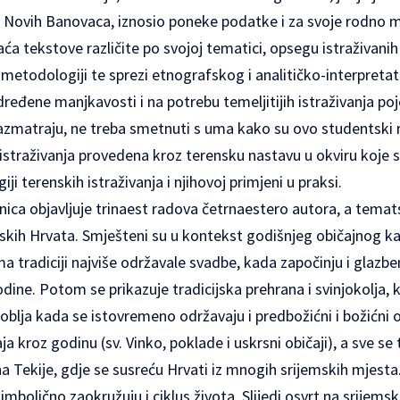
 Novih Banovaca, iznosio poneke podatke i za svoje rodno m
ća tekstove različite po svojoj tematici, opsegu istraživanih 
, metodologiji te sprezi etnografskog i analitičko-interpretat
ređene manjkavosti i na potrebu temeljitijih istraživanja poj
razmatraju, ne treba smetnuti s uma kako su ovo studentski 
su istraživanja provedena kroz terensku nastavu u okviru koje 
i terenskih istraživanja i njihovoj primjeni u praksi.
nica objavljuje trinaest radova četrnaestero autora, a temats
mskih Hrvata. Smješteni su u kontekst godišnjeg običajnog ka
ma tradiciji najviše održavale svadbe, kada započinju i glazb
odine. Potom se prikazuje tradicijska prehrana i svinjokolja,
lja kada se istovremeno održavaju i predbožićni i božićni ob
a kroz godinu (sv. Vinko, poklade i uskrsni običaji), a sve se
 Tekije, gdje se susreću Hrvati iz mnogih srijemskih mjesta
simbolično zaokružuju i ciklus života. Slijedi osvrt na srijems