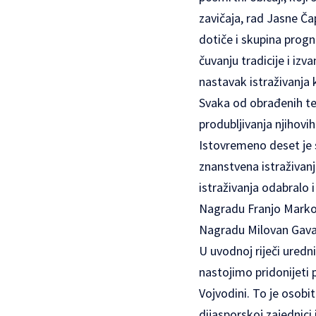
zavičaja, rad Jasne Ča
dotiče i skupina progna
čuvanju tradicije i izv
nastavak istraživanja
Svaka od obrađenih tema
produbljivanja njihovih
Istovremeno deset je s
znanstvena istraživan
istraživanja odabralo 
Nagradu Franjo Markov
Nagradu Milovan Gavaz
U uvodnoj riječi uredn
nastojimo pridonijeti 
Vojvodini. To je osobi
dijasporskoj zajednici