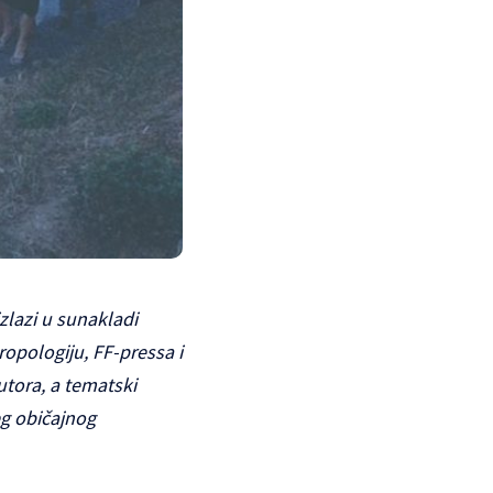
zlazi u sunakladi
ropologiju, FF-pressa i
tora, a tematski
eg običajnog