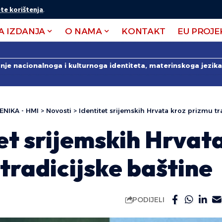
te korištenja
.
A IZDANJA
O NAMA
KONTAKT
EU PROJE
anje nacionalnoga i kulturnoga identiteta, materinskoga jezika 
ENIKA - HMI
>
Novosti
>
Identitet srijemskih Hrvata kroz prizmu tr
et srijemskih Hrvat
tradicijske baštine
PODIJELI