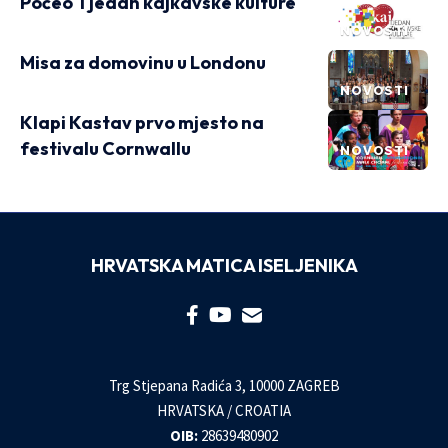
Počeo Tjedan kajkavske kulture
NOVOSTI
Misa za domovinu u Londonu
NOVOSTI
Klapi Kastav prvo mjesto na
festivalu Cornwallu
NOVOSTI
HRVATSKA MATICA ISELJENIKA
Trg Stjepana Radića 3, 10000 ZAGREB
HRVATSKA / CROATIA
OIB:
28639480902