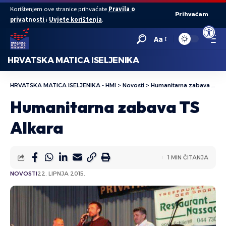
Korištenjem ove stranice prihvaćate
Pravila o
Prihvaćam
privatnosti
i
Uvjete korištenja
.
Open to
Aa
HRVATSKA MATICA ISELJENIKA
HRVATSKA MATICA ISELJENIKA - HMI
>
Novosti
>
Humanitarna zabava TS Alkara
Humanitarna zabava TS
Alkara
1 MIN ČITANJA
NOVOSTI
22. LIPNJA 2015.