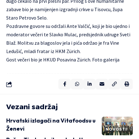
dugo čekalo na prvi plesni par. Prilog s ove humanitarne
zabave bio je namijenjen izgradnji crkve u Tisovcu, župa
Staro Petrovo Selo.
Pozdravne govore su održali Ante Valčić, koji je bio ujedno i
moderator večeri te Slavko Mulac, predsjednik udruge Sveti
Blaž. Molitvu za blagoslov jela i pića održao je fra Vine
Ledušić, mladi fratar iz HKM Zürich.
Gost večeri bio je HKUD Posavina Zürich.
Foto galerija
Vezani sadržaj
Hrvatski izlagači na Vitafoodsu u
Ženevi
NOVOSTI