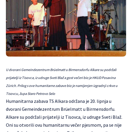
U dvorani Gemeindezentrum Brüelmatt u Birmensdorfu Alkare su podržali
prijatelji iz Tisovca, iz udruge Sveti Blaž a gost večeri bio je HKUD Posavina
Zürich. Prilog s ove humanitarne zabave bio je namijenjen izgradnji crkve u
Tisovcu, župa Staro Petrovo Selo
Humanitarna zabava TS Alkara održana je 20. lipnja u
dvorani Gemeindezentrum Brüelmatt u Birmensdorfu.
Alkare su podržali prijatelji iz Tisovca, iz udruge Sveti Blaž.
Oni su otvorili ovu humanitarnu večer pjesmom, pa se nije