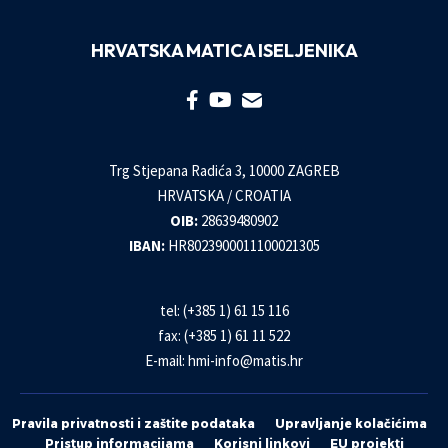
HRVATSKA MATICA ISELJENIKA
Trg Stjepana Radića 3, 10000 ZAGREB
HRVATSKA / CROATIA
OIB:
28639480902
IBAN:
HR8023900011100021305
tel: (+385 1) 61 15 116
fax: (+385 1) 61 11 522
E-mail:
hmi-info@matis.hr
Pravila privatnosti i zaštite podataka
Upravljanje kolačićima
Pristup informacijama
Korisni linkovi
EU projekti