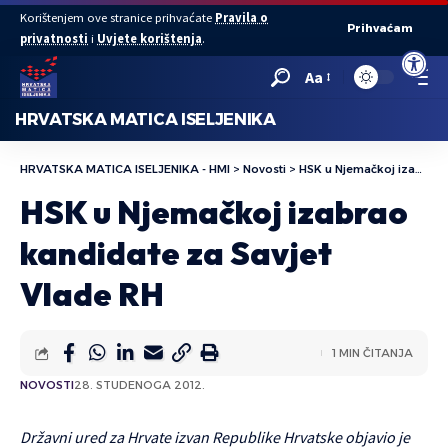
Korištenjem ove stranice prihvaćate
Pravila o
Prihvaćam
privatnosti
i
Uvjete korištenja
.
Open to
Aa
HRVATSKA MATICA ISELJENIKA
HRVATSKA MATICA ISELJENIKA - HMI
>
Novosti
>
HSK u Njemačkoj izabrao kandidate za Savjet Vlade RH
HSK u Njemačkoj izabrao
kandidate za Savjet
Vlade RH
1 MIN ČITANJA
NOVOSTI
28. STUDENOGA 2012.
Državni ured za Hrvate izvan Republike Hrvatske objavio je