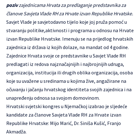
poziv
zajednicama Hrvata za predlaganje predstavnika za
članove Savjeta Vlade RH za Hrvate izvan Republike Hrvatske.
Savjet Vlade je savjetodavno tijelo koje joj pruža pomoć u
stvaranju politike,aktivnosti i programa u odnosu na Hrvate
izvan Republike Hrvatske. Imenuju se na prijedlog hrvatskih
zajednica iz država iz kojih dolaze, na mandat od 4 godine.
Zajednice Hrvata svoje ce predstavnike u Savjet Vlade RH
predlagati iz redova najznačajnijih i najbrojnijih udruga,
organizacija, institucija ili drugih oblika organizacija, osoba
koje su uvažene u sredinama u kojima žive, angažirane na
očuvanju i jačanju hrvatskog identiteta svojih zajednica i na
unapređenju odnosa sa svojom domovinom.
Hrvatski svjetski kongres u Njemačkoj izabrao je sljedeće
kandidate za članove Savjeta Vlade RH za Hrvate izvan
Republike Hrvatske: Mijo Marić, Dr. Siniša Kušić, Franjo
Akmadža.