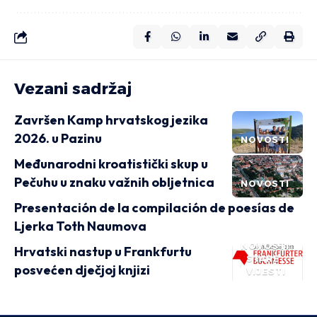
Vezani sadržaj
Završen Kamp hrvatskog jezika
2026. u Pazinu
NOVOSTI
Međunarodni kroatistički skup u
Pečuhu u znaku važnih obljetnica
NOVOSTI
Presentación de la compilación de poesías de
Ljerka Toth Naumova
NOVOSTI
Hrvatski nastup u Frankfurtu
STARE
posvećen dječjoj knjizi
VIJESTI