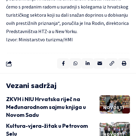
ćemo s predanim radom u suradnji s kolegama iz hrvatskog
turističkog sektora koji su dali snažan doprinos u dobivanju
ovih prestižnih priznanja“, poručila je Ina Rodin, direktorica
Predstavništva HTZ-a u New Yorku.
Izvor: Ministarstvo turizma/HMI
Vezani sadržaj
ZKVH i NIU Hrvatska riječ na
Međunarodnom sajmu knjiga u
NOVOSTI
Novom Sadu
Kultura-vjera-žitak u Petrovom
Selu
NOVOSTI