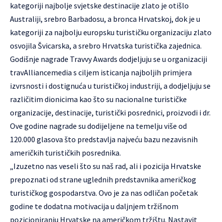
kategoriji najbolje svjetske destinacije zlato je otišlo
Australiji, srebro Barbadosu, a bronca Hrvatskoj, dok je u
kategoriji za najbolju europsku turističku organizaciju zlato
osvojila Švicarska, a srebro Hrvatska turistička zajednica.
Godišnje nagrade Travvy Awards dodjeljuju se u organizaciji
travAlliancemedia s ciljem isticanja najboljih primjera
izvrsnosti i dostignuća u turističkoj industriji, a dodjeljuju se
različitim dionicima kao što su nacionalne turističke
organizacije, destinacije, turistički posrednici, proizvodi i dr.
Ove godine nagrade su dodijeljene na temelju više od
120.000 glasova što predstavlja najveću bazu nezavisnih
američkih turističkih posrednika.
„Izuzetno nas veseli što su naš rad, ali i pozicija Hrvatske
prepoznati od strane uglednih predstavnika američkog
turističkog gospodarstva. Ovo je za nas odličan početak
godine te dodatna motivacija u daljnjem tržišnom
pozicioniranju Hrvatske na američkom tržištu. Nastavit