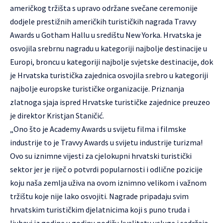
američkog tržišta s upravo održane svečane ceremonije
dodjele prestižnih američkih turističkih nagrada Travvy
Awards u Gotham Hallu u središtu New Yorka. Hrvatska je
osvojila srebrnu nagradu u kategoriji najbolje destinacije u
Europi, broncu u kategoriji najbolje svjetske destinacije, dok
je Hrvatska turistička zajednica osvojila srebro u kategoriji
najbolje europske turističke organizacije. Priznanja
zlatnoga sjaja ispred Hrvatske turističke zajednice preuzeo
je direktor Kristjan Staničić.
„Ono što je Academy Awards u svijetu filma i filmske
industrije to je Travvy Awards u svijetu industrije turizma!
Ovo su iznimne vijesti za cjelokupni hrvatski turistički
sektor jer je riječ o potvrdi popularnosti i odlične pozicije
koju naša zemlja uživa na ovom iznimno velikom i važnom
tržištu koje nije lako osvojiti. Nagrade pripadaju svim
hrvatskim turističkim djelatnicima koji s puno truda i
ljubavi iz godine u godinu podižu kvalitetu usluge i sadržaja