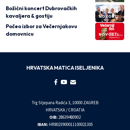
Božićni koncert Dubrovačkih
kavaljera & gostiju
NOVOSTI
Počeo izbor za Večernjakovu
domovnicu
NOVOSTI
HRVATSKA MATICA ISELJENIKA
Trg Stjepana Radića 3, 10000 ZAGREB
HRVATSKA / CROATIA
OIB:
28639480902
IBAN:
HR8023900011100021305