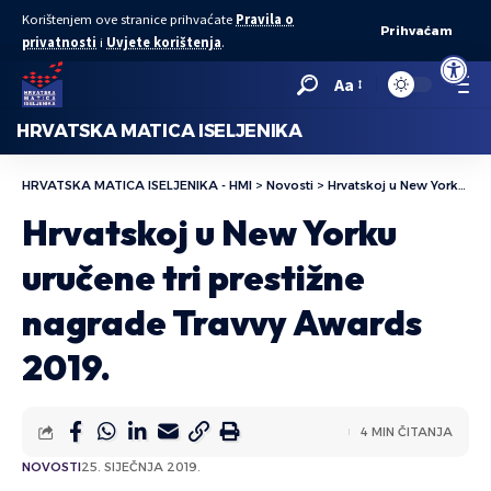
Korištenjem ove stranice prihvaćate
Pravila o
Prihvaćam
privatnosti
i
Uvjete korištenja
.
Open to
Aa
HRVATSKA MATICA ISELJENIKA
HRVATSKA MATICA ISELJENIKA - HMI
>
Novosti
>
Hrvatskoj u New Yorku uručene tri prestižne nagrade Travvy Awards 2019.
Hrvatskoj u New Yorku
uručene tri prestižne
nagrade Travvy Awards
2019.
4 MIN ČITANJA
NOVOSTI
25. SIJEČNJA 2019.