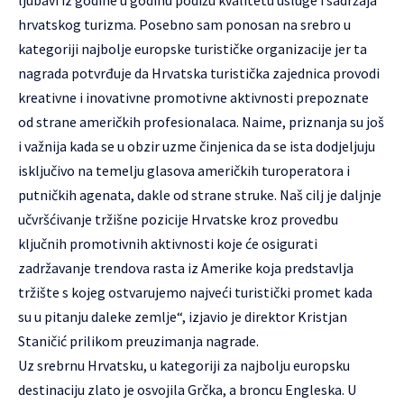
hrvatskog turizma. Posebno sam ponosan na srebro u
kategoriji najbolje europske turističke organizacije jer ta
nagrada potvrđuje da Hrvatska turistička zajednica provodi
kreativne i inovativne promotivne aktivnosti prepoznate
od strane američkih profesionalaca. Naime, priznanja su još
i važnija kada se u obzir uzme činjenica da se ista dodjeljuju
isključivo na temelju glasova američkih turoperatora i
putničkih agenata, dakle od strane struke. Naš cilj je daljnje
učvršćivanje tržišne pozicije Hrvatske kroz provedbu
ključnih promotivnih aktivnosti koje će osigurati
zadržavanje trendova rasta iz Amerike koja predstavlja
tržište s kojeg ostvarujemo najveći turistički promet kada
su u pitanju daleke zemlje“, izjavio je direktor Kristjan
Staničić prilikom preuzimanja nagrade.
Uz srebrnu Hrvatsku, u kategoriji za najbolju europsku
destinaciju zlato je osvojila Grčka, a broncu Engleska. U