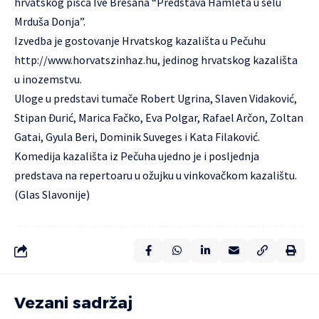
hrvatskog pisca Ive Brešana “Predstava Hamleta u selu
Mrduša Donja”.
Izvedba je gostovanje Hrvatskog kazališta u Pečuhu
http://www.horvatszinhaz.hu
, jedinog hrvatskog kazališta
u inozemstvu.
Uloge u predstavi tumače Robert Ugrina, Slaven Vidaković,
Stipan Đurić, Marica Fačko, Eva Polgar, Rafael Arčon, Zoltan
Gatai, Gyula Beri, Dominik Suveges i Kata Filaković.
Komedija kazališta iz Pečuha ujedno je i posljednja
predstava na repertoaru u ožujku u vinkovačkom kazalištu.
(Glas Slavonije)
Vezani sadržaj