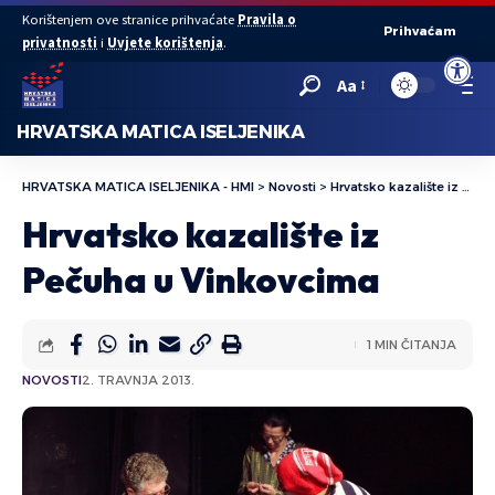
Korištenjem ove stranice prihvaćate
Pravila o
Prihvaćam
privatnosti
i
Uvjete korištenja
.
Open to
Aa
HRVATSKA MATICA ISELJENIKA
HRVATSKA MATICA ISELJENIKA - HMI
>
Novosti
>
Hrvatsko kazalište iz Pečuha u Vinkovcima
Hrvatsko kazalište iz
Pečuha u Vinkovcima
1 MIN ČITANJA
NOVOSTI
2. TRAVNJA 2013.