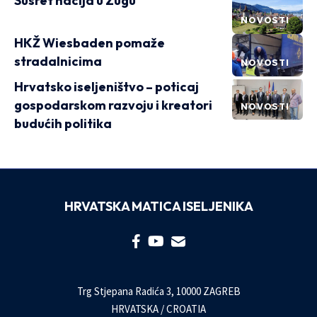
Susret nacija u Zugu
NOVOSTI
HKŽ Wiesbaden pomaže
stradalnicima
NOVOSTI
Hrvatsko iseljeništvo – poticaj
gospodarskom razvoju i kreatori
NOVOSTI
budućih politika
HRVATSKA MATICA ISELJENIKA
Trg Stjepana Radića 3, 10000 ZAGREB
HRVATSKA / CROATIA