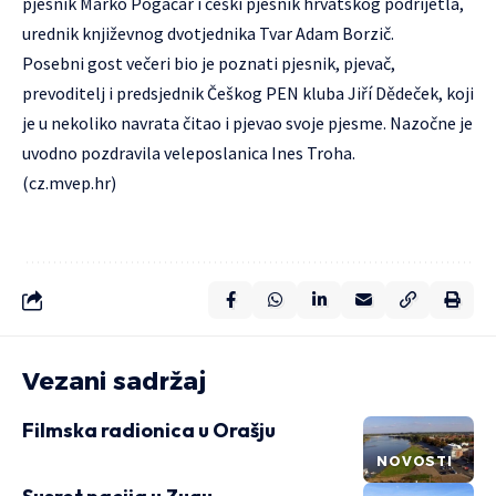
pjesnik Marko Pogačar i češki pjesnik hrvatskog podrijetla,
urednik književnog dvotjednika Tvar Adam Borzič.
Posebni gost večeri bio je poznati pjesnik, pjevač,
prevoditelj i predsjednik Češkog PEN kluba Jiří Dědeček, koji
je u nekoliko navrata čitao i pjevao svoje pjesme. Nazočne je
uvodno pozdravila veleposlanica Ines Troha.
(
cz.mvep.hr
)
Vezani sadržaj
Filmska radionica u Orašju
NOVOSTI