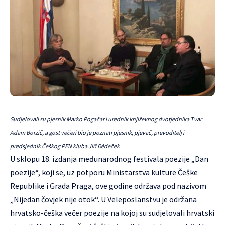
Sudjelovali su pjesnik Marko Pogačar i urednik književnog dvotjednika Tvar
Adam Borzič, a gost večeri bio je poznati pjesnik, pjevač, prevoditelj i
predsjednik Češkog PEN kluba Jiří Dědeček
U sklopu 18. izdanja međunarodnog festivala poezije „Dan
poezije“, koji se, uz potporu Ministarstva kulture Češke
Republike i Grada Praga, ove godine održava pod nazivom
„Nijedan čovjek nije otok“. U Veleposlanstvu je održana
hrvatsko-češka večer poezije na kojoj su sudjelovali hrvatski