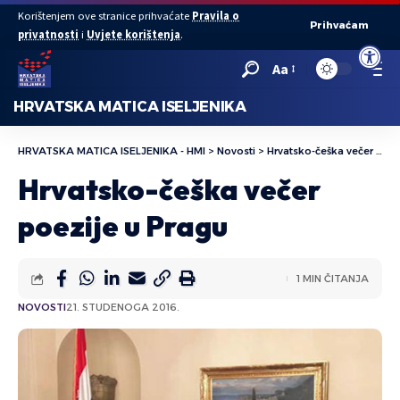
Korištenjem ove stranice prihvaćate
Pravila o
Prihvaćam
privatnosti
i
Uvjete korištenja
.
Open to
Aa
HRVATSKA MATICA ISELJENIKA
HRVATSKA MATICA ISELJENIKA - HMI
>
Novosti
>
Hrvatsko-češka večer poezije u Pragu
Hrvatsko-češka večer
poezije u Pragu
1 MIN ČITANJA
NOVOSTI
21. STUDENOGA 2016.