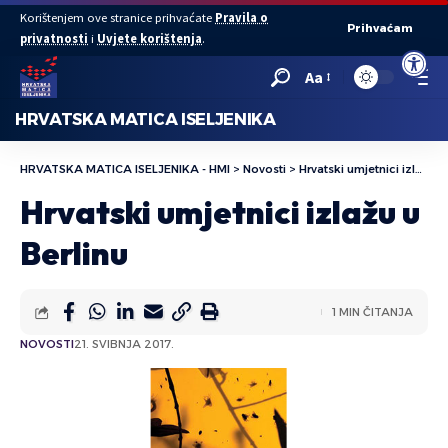
Korištenjem ove stranice prihvaćate
Pravila o
Prihvaćam
privatnosti
i
Uvjete korištenja
.
Open to
Aa
HRVATSKA MATICA ISELJENIKA
HRVATSKA MATICA ISELJENIKA - HMI
>
Novosti
>
Hrvatski umjetnici izlažu u Berlinu
Hrvatski umjetnici izlažu u
Berlinu
1 MIN ČITANJA
NOVOSTI
21. SVIBNJA 2017.