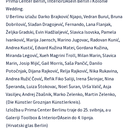
Prima Center Berlin, InteriorDAsein Berlin i Kolonie
Wedding.
U Berlinu izlažu: Darko Brajković Njapo, Vedran Burul, Bruna
Dobrilović, Slađan Dragojević, Fernando, Lana Flanjak,
Željka Gradski, Evin Hadžialjević, Slavica Isovska, Pamela
Ivanković, Marija Jaensch, Marino Jugovac, Radovan Kunić,
Andrea Kustić, Edvard Kužina Matei, Gordana Kužina,
Miranda Legović, Xueh Magrini Troll, Milan Marin, Slavica
Marin, Josip Mijić, Gail Morris, Saša Pančić, Danilo
Potočnjak, Dijana Rajković, Relja Rajković, Nika Rukavina,
Andrea Ružić Čović, Refik Fiko Saliji, Irena Škrinjar, Nina
Šperanda, Luiza Štokovac, Noel Šuran, Urša Valič, Asja
Vasiljev, Andrej Zbašnik, Marko Zelenko, Martin Zelenko,
(Die Künstler Groznjan Künstlerkreis).
Izložba u Prima Center Berlinu traje do 25. svibnja, a u
Galeriji Toolbox & InteriorDAsein do 4. lipnja.
(Hrvatski glas Berlin)