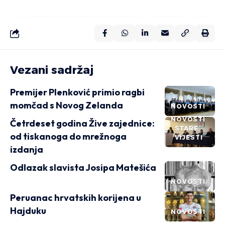
Vezani sadržaj
Premijer Plenković primio ragbi
momčad s Novog Zelanda
NOVOSTI
NOVOSTI
Četrdeset godina Žive zajednice:
STARE
od tiskanoga do mrežnoga
VIJESTI
izdanja
Odlazak slavista Josipa Matešića
NOVOSTI
Peruanac hrvatskih korijena u
Hajduku
NOVOSTI