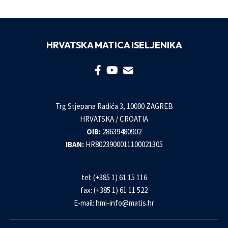
HRVATSKA MATICA ISELJENIKA
Trg Stjepana Radića 3, 10000 ZAGREB
HRVATSKA / CROATIA
OIB:
28639480902
IBAN:
HR8023900011100021305
tel: (+385 1) 61 15 116
fax: (+385 1) 61 11 522
E-mail:
hmi-info@matis.hr