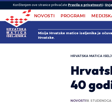
Korištenjem ove stranice prihvaćate
Pravila o privatnosti
i
Uvje
NOVOSTI
PROGRAMI
MEDIJSK
Misija Hrvatske matice iseljenika je očuv
Hrvatske.
HRVATSKA MATICA ISELJ
Hrvatsk
40 god
NOVOSTI
18. STUDENOGA 