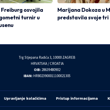
 Freiburg osvojila
Marijana Dokoza u 
ometni turnir u
predstavila svoje tri
usenu
Trg Stjepana Radića 3, 10000 ZAGREB
HRVATSKA / CROATIA
OIB:
28639480902
IBAN:
HR8023900011100021305
Upravljanje kolačićima
Pristup informacijama
K