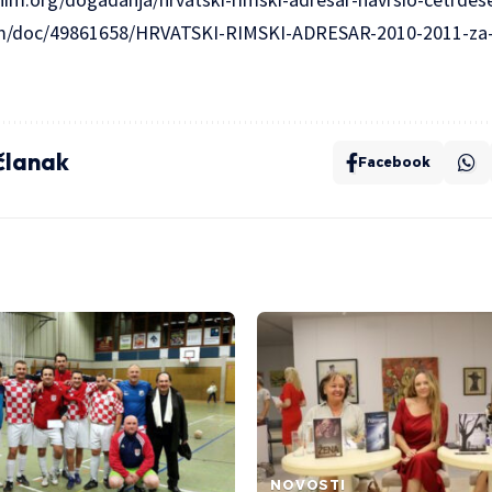
om/doc/49861658/HRVATSKI-RIMSKI-ADRESAR-2010-2011-za
 članak
Facebook
NOVOSTI