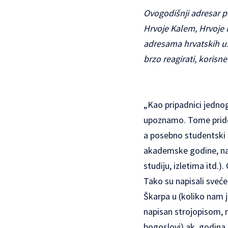
Ovogodišnji adresar pr
Hrvoje Kalem, Hrvoje K
adresama hrvatskih ust
brzo reagirati, koris
„Kao pripadnici jednog
upoznamo. Tome pridon
a posebno studentski s
akademske godine, na ov
studiju, izletima itd.)
Tako su napisali sveć
Škarpa u (koliko nam 
napisan strojopisom, n
bogoslovi) ak. godina