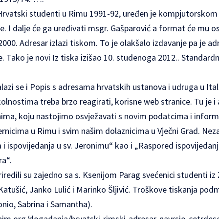
rvatski studenti u Rimu 1991-92, uređen je kompjutorskom 
ce. I dalje će ga uređivati msgr. Gašparović a format će mu o
00. Adresar izlazi tiskom. To je olakšalo izdavanje pa je ad
. Tako je novi Iz tiska izišao 10. studenoga 2012.. Standardn
zi se i Popis s adresama hrvatskih ustanova i udruga u Italij
olnostima treba brzo reagirati, korisne web stranice. Tu je i
ma, koju nastojimo osvježavati s novim podatcima i informa
ernicima u Rimu i svim našim dolaznicima u Vječni Grad. Neza
 i ispovijedanja u sv. Jeronimu“ kao i „Raspored ispovijeda
ra“.
iredili su zajedno sa s. Ksenijom Parag svećenici studenti iz
tušić, Janko Lulić i Marinko Šljivić. Troškove tiskanja podmir
onio, Sabrina i Samantha).
onim.org/dogadanja/hrvatski-rimski-adresar-navrsio-cetrde