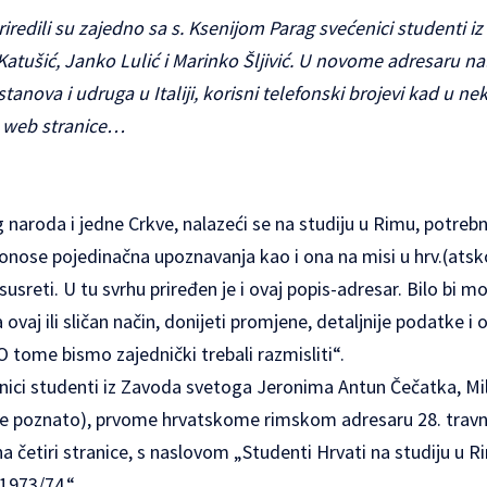
iredili su zajedno sa s. Ksenijom Parag svećenici studenti i
atušić, Janko Lulić i Marinko Šljivić. U novome adresaru nal
anova i udruga u Italiji, korisni telefonski brojevi kad u n
ne web stranice…
 naroda i jedne Crkve, nalazeći se na studiju u Rimu, potrebn
ose pojedinačna upoznavanja kao i ona na misi u hrv.(atskoj
usreti. U tu svrhu priređen je i ovaj popis-adresar. Bilo bi m
aj ili sličan način, donijeti promjene, detaljnije podatke i o
. O tome bismo zajednički trebali razmisliti“.
enici studenti iz Zavoda svetoga Jeronima Antun Čečatka, Mil
je poznato), prvome hrvatskome rimskom adresaru 28. travnj
a četiri stranice, s naslovom „Studenti Hrvati na studiju u Ri
 1973/74.“….