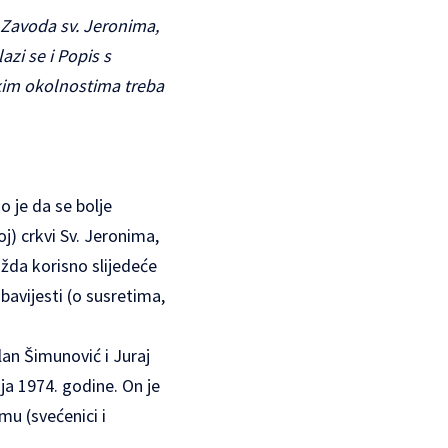
z Zavoda sv. Jeronima,
azi se i Popis s
ekim okolnostima treba
o je da se bolje
) crkvi Sv. Jeronima,
ožda korisno slijedeće
bavijesti (o susretima,
an Šimunović i Juraj
a 1974. godine. On je
mu (svećenici i