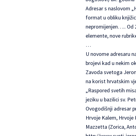
Adresar s naslovom „H
format u obliku knjiži
nepromijenjen….. Od 20
elemente, nove rubrike
…
U novome adresaru nala
brojevi kad u nekim ok
Zavoda svetoga Jeroni
na korist hrvatskim vj
„Raspored svetih misa
jeziku u bazilici sv. Pet
Ovogodišnji adresar pr
Hrvoje Kalem, Hrvoje Ka
Mazzetta (Zorica, Ant
http://www.sveti-jer