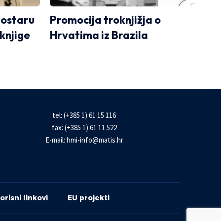
Mostaru
Promocija troknjižja o
 knjige
Hrvatima iz Brazila
tel: (+385 1) 61 15 116
fax: (+385 1) 61 11 522
E-mail:
hmi-info@matis.hr
orisni linkovi
EU projekti