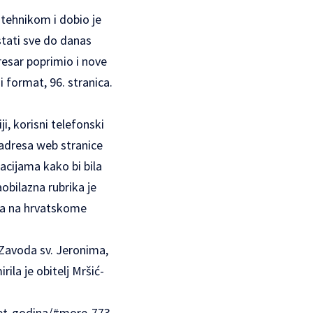
tehnikom i dobio je
stati sve do danas
resar poprimio i nove
i format, 96. stranica.
i, korisni telefonski
 adresa web stranice
cijama kako bi bila
obilazna rubrika je
nja na hrvatskome
 Zavoda sv. Jeronima,
ila je obitelj Mršić-
set-godina/#more-773