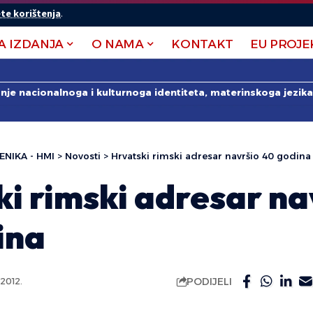
te korištenja
.
A IZDANJA
O NAMA
KONTAKT
EU PROJE
anje nacionalnoga i kulturnoga identiteta, materinskoga jezika 
ENIKA - HMI
>
Novosti
>
Hrvatski rimski adresar navršio 40 godina
i rimski adresar na
ina
PODIJELI
2012.