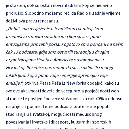
je stažom, dok su ostali novi mladi tim koji se nedavno
pridružio. Slobodno možemo reći da Radio u zadnje vrijeme
doživljava pravu renesansu.
„Dobili smo osvježenje u tehničkom i voditeljskom
uredništvu s novim suradnicima koji su se s puno
entuzijazma prihvatili posla. Pogotovo smo ponosni na naših
čak 13 podcasta, gdje smo ostvarili suradnju s drugim
organizacijama Hrvata u Americi te s ustanovama u
Hrvatskoj. Posebice nas raduje da su se uključili i mnogi
mladi ljudi koji s puno volje i energije spremaju svoje
emisije.“
, otkriva Petra Peša iz New Yorka dodajući kako su
sve ove aktivnosti dovele do većeg broja posjećenosti web
stranice te posljedično veće slušanosti za čak 70% u odnosu
na prije tri godine. Teme podcasta prate teme poput
studiranja u Hrvatskoj, mogućnosti međusobnog
povezivanja Hrvatske i dijaspore, kulturnih i sportskih