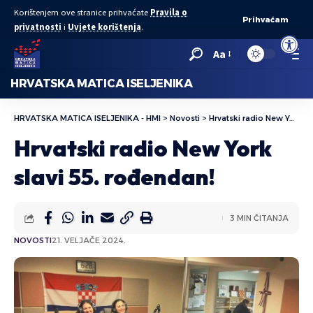
Korištenjem ove stranice prihvaćate
Pravila o
Prihvaćam
privatnosti
i
Uvjete korištenja
.
Open to
Aa
HRVATSKA MATICA ISELJENIKA
HRVATSKA MATICA ISELJENIKA - HMI
>
Novosti
>
Hrvatski radio New York slavi 55. rođendan!
Hrvatski radio New York
slavi 55. rođendan!
3 MIN ČITANJA
NOVOSTI
21. VELJAČE 2024.