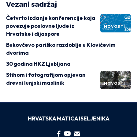
Vezani sadržaj
Četvrto izdanje konferencije koja
povezuje poslovne ljude iz
NOVOSTI
Hrvatske i dijaspore
Bukovčevo pariško razdoblje u Klovićevim
dvorima
30 godina HKZ Ljubljana
Stihom i fotografijom opjevan
drevni lunjski maslinik
NOVOSTI
HRVATSKA MATICA ISELJENIKA