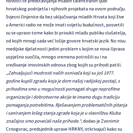
novosti te predstavljanja mladih talentiranih ljudi
hrvatskog podrijetla i njihovih projekata na ovom području.
Svjesni činjenice da bez uključivanja mladih Hrvata koji žive
u Americi radio ne može imati svijetlu budućnost, posvetili
su se upravo tome kako bi privukli mlađu publiku slušatelja,
od kojih mnogi sada već lošije govore hrvatski jezik. No nisu
medijske djelatnosti jedini problem s kojim se nova Uprava
uspješno suočila, mnogo vremena potrošili su i na
sređivanje imovinskih odnosa zbog kojih su prihodi patili.
„Zahvaljujući mudrosti naših osnivača koji su još 1977.
godine kupili zgradu koja je dom našoj radijskoj postaji, s
prihodima smo u mogućnosti pomagati druge neprofitne
organizacije i dobrotvorne akcije te imamo dugu tradiciju
pomaganja potrebitima. Rješavanjem problematičnih pitanja
i saniranjem lošeg stanja zgrade koja je u vlasništvu Kluba
značajno smo povećali naše prihode.“,
dodao je Zvonimir
Crnogorac, predsjednik uprave HRKNY, otkrivajući kako su