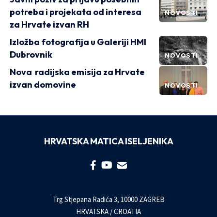
potreba i projekata od interesa
NOVOSTI
za Hrvate izvan RH
Izložba fotografija u Galeriji HMI
Dubrovnik
NOVOSTI
Nova radijska emisija za Hrvate
izvan domovine
NOVOSTI
HRVATSKA MATICA ISELJENIKA
Trg Stjepana Radića 3, 10000 ZAGREB
HRVATSKA / CROATIA