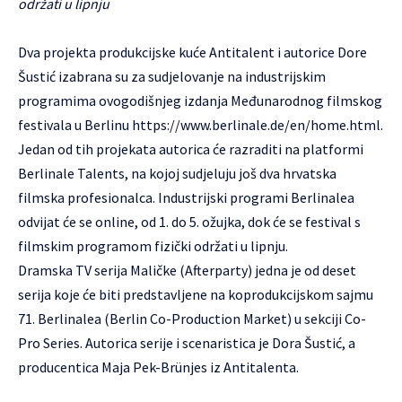
održati u lipnju
Dva projekta produkcijske kuće Antitalent i autorice Dore
Šustić izabrana su za sudjelovanje na industrijskim
programima ovogodišnjeg izdanja Međunarodnog filmskog
festivala u Berlinu
https://www.berlinale.de/en/home.html
.
Jedan od tih projekata autorica će razraditi na platformi
Berlinale Talents, na kojoj sudjeluju još dva hrvatska
filmska profesionalca. Industrijski programi Berlinalea
odvijat će se online, od 1. do 5. ožujka, dok će se festival s
filmskim programom fizički održati u lipnju.
Dramska TV serija Maličke (Afterparty) jedna je od deset
serija koje će biti predstavljene na koprodukcijskom sajmu
71. Berlinalea (Berlin Co-Production Market) u sekciji Co-
Pro Series. Autorica serije i scenaristica je Dora Šustić, a
producentica Maja Pek-Brünjes iz Antitalenta.