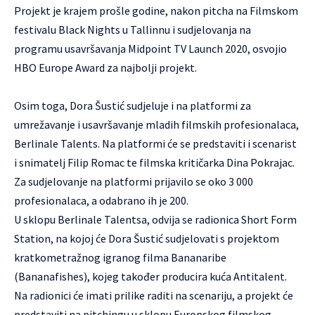
Projekt je krajem prošle godine, nakon pitcha na Filmskom
festivalu Black Nights u Tallinnu i sudjelovanja na
programu usavršavanja Midpoint TV Launch 2020, osvojio
HBO Europe Award za najbolji projekt.
Osim toga, Dora Šustić sudjeluje i na platformi za
umrežavanje i usavršavanje mladih filmskih profesionalaca,
Berlinale Talents. Na platformi će se predstaviti i scenarist
i snimatelj Filip Romac te filmska kritičarka Dina Pokrajac.
Za sudjelovanje na platformi prijavilo se oko 3 000
profesionalaca, a odabrano ih je 200.
U sklopu Berlinale Talentsa, odvija se radionica Short Form
Station, na kojoj će Dora Šustić sudjelovati s projektom
kratkometražnog igranog filma Bananaribe
(Bananafishes), kojeg također producira kuća Antitalent.
Na radionici će imati prilike raditi na scenariju, a projekt će
predstaviti na pitchingu u sklopu Europskog filmskog