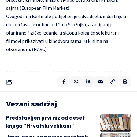
sajma (European Film Market).
Ovogodišnji Berlinale podijeljen je u dva dijela: industrijski
dio održava se online, od 1. do 5. ožujka, a za lipanj je
planirano fizičko izdanje, u sklopu kojeg će selektirani
filmovi prikazivati u kinodvoranama i u kinima na
otvorenom. (HAVC)
Vezani sadržaj
Predstavljen prvi niz od deset
knjiga “Hrvatski velikani”
NOVOSTI
Javni poziv za prijavu posebnih