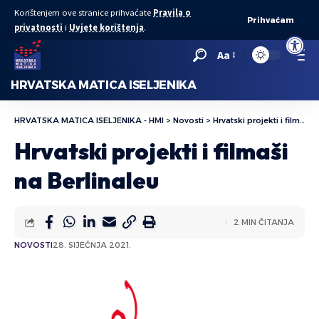
Korištenjem ove stranice prihvaćate
Pravila o
Prihvaćam
privatnosti
i
Uvjete korištenja
.
Open to
Aa
HRVATSKA MATICA ISELJENIKA
HRVATSKA MATICA ISELJENIKA - HMI
>
Novosti
>
Hrvatski projekti i filmaši na Berlinaleu
Hrvatski projekti i filmaši
na Berlinaleu
2 MIN ČITANJA
NOVOSTI
28. SIJEČNJA 2021.