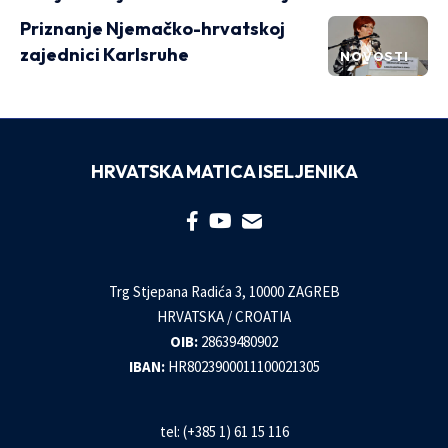
Priznanje Njemačko-hrvatskoj
zajednici Karlsruhe
NOVOSTI
HRVATSKA MATICA ISELJENIKA
Trg Stjepana Radića 3, 10000 ZAGREB
HRVATSKA / CROATIA
OIB:
28639480902
IBAN:
HR8023900011100021305
tel: (+385 1) 61 15 116