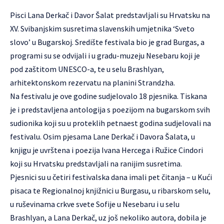
Pisci Lana Derkač i Davor Šalat predstavljali su Hrvatsku na
XV. Svibanjskim susretima slavenskih umjetnika ‘Sveto
slovo’ u Bugarskoj. Središte festivala bio je grad Burgas, a
programi su se odvijali i u gradu-muzeju Nesebaru koji je
pod zaštitom UNESCO-a, te u selu Brashlyan,
arhitektonskom rezervatu na planini Strandzha.
Na festivalu je ove godine sudjelovalo 18 pjesnika. Tiskana
je i predstavljena antologija s poezijom na bugarskom svih
sudionika koji su u proteklih petnaest godina sudjelovali na
festivalu. Osim pjesama Lane Derkač i Davora Šalata, u
knjigu je uvrštena i poezija Ivana Hercega i Ružice Cindori
koji su Hrvatsku predstavljali na ranijim susretima.
Pjesnici su u četiri festivalska dana imali pet čitanja – u Kući
pisaca te Regionalnoj knjižnici u Burgasu, u ribarskom selu,
u ruševinama crkve svete Sofije u Nesebaru i u selu
Brashlyan, a Lana Derkač, uz još nekoliko autora, dobila je