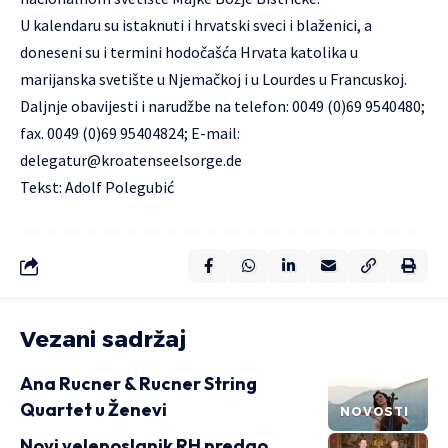
U kalendaru su istaknuti i hrvatski sveci i blaženici, a
doneseni su i termini hodočašća Hrvata katolika u
marijanska svetište u Njemačkoj i u Lourdes u Francuskoj.
Daljnje obavijesti i narudžbe na telefon: 0049 (0)69 9540480;
fax. 0049 (0)69 95404824; E-mail:
delegatur@kroatenseelsorge.de
Tekst: Adolf Polegubić
Vezani sadržaj
Ana Rucner & Rucner String
Quartet u Ženevi
NOVOSTI
Novi veleposlanik RH predao