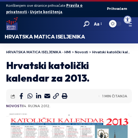
Korištenjem ove stranice prihvaćate
Pravila o
Prihvaćam
privatnosti
i
Uvjete korištenja
.
Open to
Aa
HRVATSKA MATICA ISELJENIKA
HRVATSKA MATICA ISELJENIKA - HMI
>
Novosti
>
Hrvatski katolički kalendar za 2013.
Hrvatski katolički
kalendar za 2013.
1 MIN ČITANJA
NOVOSTI
14. RUJNA 2012.