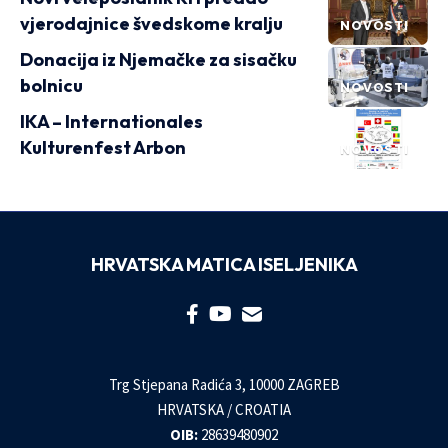
vjerodajnice švedskome kralju
NOVOSTI
Donacija iz Njemačke za sisačku
bolnicu
NOVOSTI
IKA – Internationales
Kulturenfest Arbon
NOVOSTI
HRVATSKA MATICA ISELJENIKA
Trg Stjepana Radića 3, 10000 ZAGREB
HRVATSKA / CROATIA
OIB:
28639480902