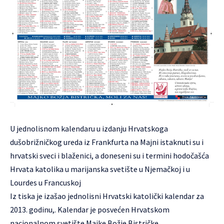
U jednolisnom kalendaru u izdanju Hrvatskoga
dušobrižničkog ureda iz Frankfurta na Majni istaknuti su i
hrvatski sveci i blaženici, a doneseni su i termini hodočašća
Hrvata katolika u marijanska svetište u Njemačkoj i u
Lourdes u Francuskoj
Iz tiska je izašao jednolisni Hrvatski katolički kalendar za
2013. godinu,. Kalendar je posvećen Hrvatskom
nacionalnom svetište Majke Božje Bistričke.