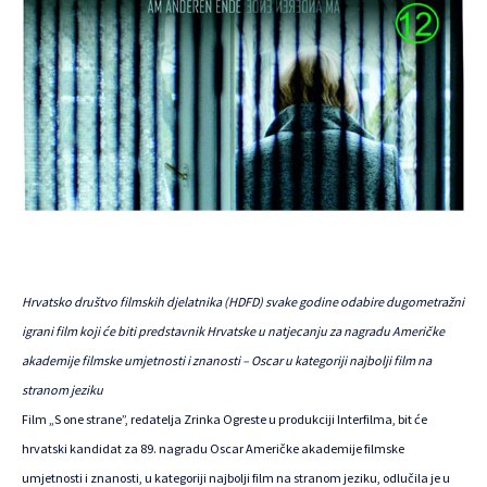
Hrvatsko društvo filmskih djelatnika (HDFD) svake godine odabire dugometražni
igrani film koji će biti predstavnik Hrvatske u natjecanju za nagradu Američke
akademije filmske umjetnosti i znanosti – Oscar u kategoriji najbolji film na
stranom jeziku
Film „S one strane”, redatelja Zrinka Ogreste u produkciji Interfilma, bit će
hrvatski kandidat za 89. nagradu Oscar Američke akademije filmske
umjetnosti i znanosti, u kategoriji najbolji film na stranom jeziku, odlučila je u