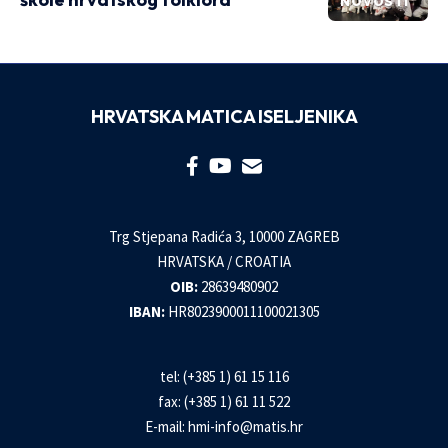
NOVOSTI
HRVATSKA MATICA ISELJENIKA
Trg Stjepana Radića 3, 10000 ZAGREB
HRVATSKA / CROATIA
OIB:
28639480902
IBAN:
HR8023900011100021305
tel: (+385 1) 61 15 116
fax: (+385 1) 61 11 522
E-mail:
hmi-info@matis.hr