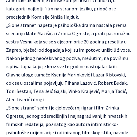
Američke akademije filmske umjetnosti i znanosti, u
kategoriji najbolji film na stranom jeziku, priopćio je
predsjednik Komisije Siniša Hajduk.
„S one strane“ napeta je psihološka drama nastala prema
scenariju Mate Matišića i Zrinka Ogreste, a prati patronažnu
sestru Vesnu koja se se s djecom prije 20 godina preselila u
Zagreb, bježeći od događaja koji su im gotovo uništili živote.
Nakon jednog neočekivanog poziva, međutim, na površinu
ispliva tajna koju je kroz sve te godine nastojala skriti.
Glavne uloge tumače Ksenija Marinković i Lazar Ristovski,
dok se u ostalima pojavljuju Tihana Lazović, Robert Budak,
Toni Šestan, Tena Jeić Gajski, Vinko Kraljević, Marija Tadić,
Alen Liverić i drugi.
„S one strane“ sedmi je cjelovečernji igrani film Zrinka
Ogreste, jednog od središnjih i najnagrađivanijih hrvatskih
filmskih redatelja, poznatog kao autora intimističko-
psihološke orijentacije i rafiniranog filmskog stila, navode