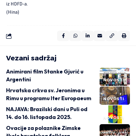
iz HDFD-a.
(Hina)
Vezani sadržaj
Animirani film Stanke Gjurić u
Argentini
NOVOSTI
Hrvatska crkva sv. Jeronima u
Rimu u programu Iter Europaeum
NOVOSTI
NAJAVA: Brazilski dani u Puli od
14. do 16. listopada 2025.
NOVOSTI
Ovacije za polaznike Zimske
škole hrvatskog folklora