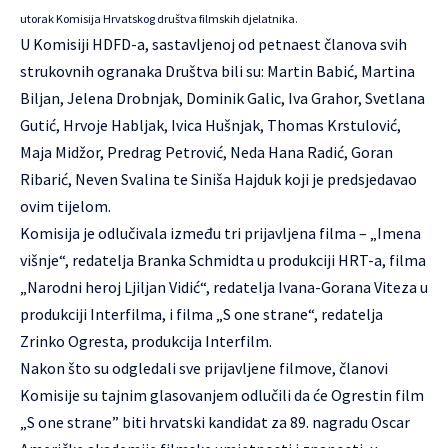
utorak Komisija Hrvatskog društva filmskih djelatnika.
U Komisiji HDFD-a, sastavljenoj od petnaest članova svih
strukovnih ogranaka Društva bili su: Martin Babić, Martina
Biljan, Jelena Drobnjak, Dominik Galic, Iva Grahor, Svetlana
Gutić, Hrvoje Habljak, Ivica Hušnjak, Thomas Krstulović,
Maja Midžor, Predrag Petrović, Neda Hana Radić, Goran
Ribarić, Neven Svalina te Siniša Hajduk koji je predsjedavao
ovim tijelom.
Komisija je odlučivala između tri prijavljena filma – „Imena
višnje“, redatelja Branka Schmidta u produkciji HRT-a, filma
„Narodni heroj Ljiljan Vidić“, redatelja Ivana-Gorana Viteza u
produkciji Interfilma, i filma „S one strane“, redatelja
Zrinko Ogresta, produkcija Interfilm.
Nakon što su odgledali sve prijavljene filmove, članovi
Komisije su tajnim glasovanjem odlučili da će Ogrestin film
„S one strane” biti hrvatski kandidat za 89. nagradu Oscar