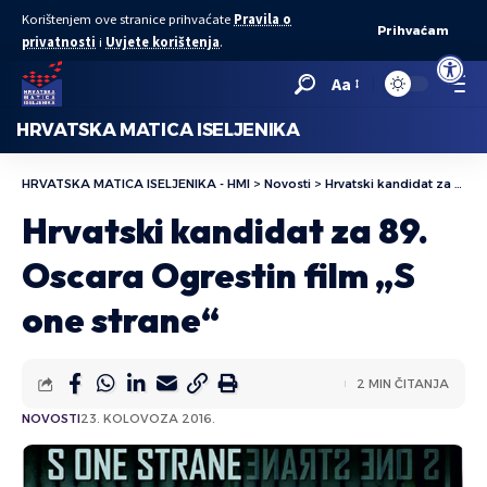
Korištenjem ove stranice prihvaćate
Pravila o
Prihvaćam
privatnosti
i
Uvjete korištenja
.
Open to
Aa
HRVATSKA MATICA ISELJENIKA
HRVATSKA MATICA ISELJENIKA - HMI
>
Novosti
>
Hrvatski kandidat za 89. Oscara Ogrestin film „S one strane“
Hrvatski kandidat za 89.
Oscara Ogrestin film „S
one strane“
2 MIN ČITANJA
NOVOSTI
23. KOLOVOZA 2016.