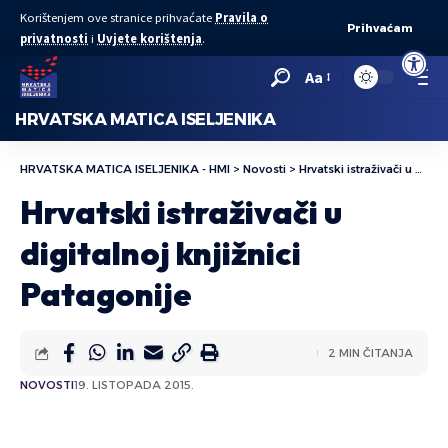
Korištenjem ove stranice prihvaćate
Pravila o
Prihvaćam
privatnosti
i
Uvjete korištenja
.
Open to
Aa
HRVATSKA MATICA ISELJENIKA
HRVATSKA MATICA ISELJENIKA - HMI
>
Novosti
>
Hrvatski istraživači u digitalnoj knjižnici Patagonije
Hrvatski istraživači u
digitalnoj knjižnici
Patagonije
2 MIN ČITANJA
NOVOSTI
19. LISTOPADA 2015.