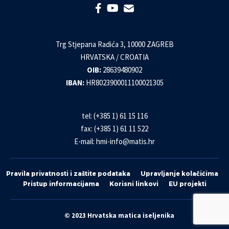
Trg Stjepana Radića 3, 10000 ZAGREB
HRVATSKA / CROATIA
OIB:
28639480902
IBAN:
HR8023900011100021305
tel: (+385 1) 61 15 116
fax: (+385 1) 61 11 522
E-mail:
hmi-info@matis.hr
Pravila privatnosti i zaštite podataka
Upravljanje kolačićima
Pristup informacijama
Korisni linkovi
EU projekti
© 2023 Hrvatska matica iseljenika