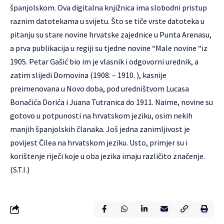
španjolskom. Ova digitalna knjižnica ima slobodni pristup
raznim datotekama u svijetu. Što se tiče vrste datoteka u
pitanju su stare novine hrvatske zajednice u Punta Arenasu,
a prva publikacija u regiji su tjedne novine “Male novine “iz
1905. Petar Gašić bio im je vlasnik i odgovorni urednik, a
zatim slijedi Domovina (1908. – 1910. ), kasnije
preimenovana u Novo doba, pod uredništvom Lucasa
Bonačića Dorića i Juana Tutranica do 1911. Naime, novine su
gotovo u potpunosti na hrvatskom jeziku, osim nekih
manjih španjolskih članaka. Još jedna zanimljivost je
povijest Čilea na hrvatskom jeziku. Usto, primjer su i
korištenje riječi koje u oba jezika imaju različito značenje.
(S.T.I.)