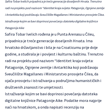
Safira Tobar Ivelich pripadnica je treće generacije doseljenih Hrvata. Trenutno
radi na projektu pod nazivom “Identitet kraja svijeta: Patagonije, Ognjene zemlje
i Antarktika koji podržavaju Sveučilište Magallanes i Ministarstvo prosvjete Čilea.
Istraživanje kojim se bavi doprinosi povećanju datoteka digitalne knjižnice
Patagonije Aike
Safira Tobar Ivelich rođena je u Punta Arenasu u Čileu,
pripadnica je treće generacije doseljenih Hrvata. Ima
hrvatsko državljanstvo i bila je na Croaticumu prije dvije
godine, a studirala je i povijest i kulturnu baštinu. Trenutno
radi na projektu pod nazivom “Identitet kraja svijeta:
Patagonije, Ognjene zemlje i Antarktika koji podržavaju
Sveučilište Magallanes i Ministarstvo prosvjete Čilea, da
ojača prosvjetu i istraživanja u područjima humanističkih i
društvenih znanosti te umjetnosti.
Istraživanje kojim se bavi doprinosi povećanju datoteka
digitalne knjižnice Patagonije Aike
. Podatke mora najprije
naći na hrvatskom, a onda napisati recenziju na