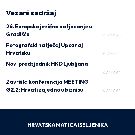
Vezani sadržaj
26. Europsko jezično natjecanje u
Gradišću
NOVOSTI
Fotografski natječaj Upoznaj
Hrvatsku
NOVOSTI
Novi predsjednik HKD Ljubljana
NOVOSTI
Završila konferencija MEETING
G2.2: Hrvati zajedno u biznisu
NOVOSTI
HRVATSKA MATICA ISELJENIKA