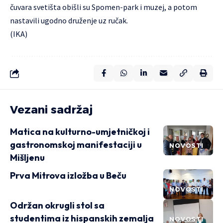
čuvara svetišta obišli su Spomen-park i muzej, a potom
nastavili ugodno druženje uz ručak.
(IKA)
Vezani sadržaj
Matica na kulturno-umjetničkoj i
gastronomskoj manifestaciji u
NOVOSTI
Mišljenu
Prva Mitrova izložba u Beču
NOVOSTI
Održan okrugli stol sa
studentima iz hispanskih zemalja
NOVOSTI