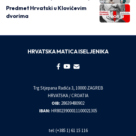
Predmet Hrvatski u Klovićevim
dvorima
NOVOSTI
HRVATSKA MATICA ISELJENIKA
Trg Stjepana Radića 3, 10000 ZAGREB
HRVATSKA / CROATIA
OIB:
28639480902
IBAN:
HR8023900011100021305
tel: (+385 1) 61 15 116