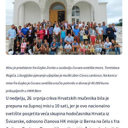
Misu je predslavio fra Gojko Zovko u suslavlju čuvara svetišta mons. Tomislava
Rogića. Liturgijsko pjevanje uljepšao je muški zbor Corus cantorus. Na koncu
mise fra Gojko je čuvaru svetišta uručio potvrdu o donaciji 40.000 kuna
prikupljenih u HKM Bern
U nedjelju, 26. srpnja crkva Hrvatskih mučenika bila je
prepuna na župnoj misi u 10 sati, jer je ovo nacionalno
svetište posjetila veća skupina hodočasnika Hrvata iz
Švicarske, odnosno članova HK misije iz Berna na čelu s fra