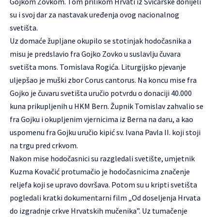
Gojkom Zovkom. Tom prilikom Hrvati iz Švicarske donijeli
su i svoj dar za nastavak uređenja ovog nacionalnog
svetišta.
Uz domaće župljane okupilo se stotinjak hodočasnika a
misu je predslavio fra Gojko Zovko u suslavlju čuvara
svetišta mons. Tomislava Rogića. Liturgijsko pjevanje
uljepšao je muški zbor Corus cantorus. Na koncu mise fra
Gojko je čuvaru svetišta uručio potvrdu o donaciji 40.000
kuna prikupljenih u HKM Bern. Župnik Tomislav zahvalio se
fra Gojku i okupljenim vjernicima iz Berna na daru, a kao
uspomenu fra Gojku uručio kipić sv. Ivana Pavla II. koji stoji
na trgu pred crkvom.
Nakon mise hodočasnici su razgledali svetište, umjetnik
Kuzma Kovačić protumačio je hodočasnicima značenje
reljefa koji se upravo dovršava. Potom su u kripti svetišta
pogledali kratki dokumentarni film „Od doseljenja Hrvata
do izgradnje crkve Hrvatskih mučenika”. Uz tumačenje