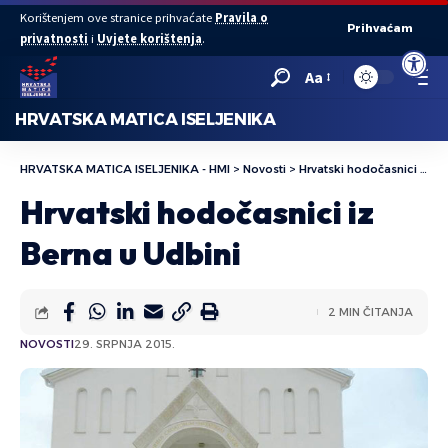
Korištenjem ove stranice prihvaćate
Pravila o
Prihvaćam
privatnosti
i
Uvjete korištenja
.
Open to
Aa
HRVATSKA MATICA ISELJENIKA
HRVATSKA MATICA ISELJENIKA - HMI
>
Novosti
>
Hrvatski hodočasnici iz Berna u Udbini
Hrvatski hodočasnici iz
Berna u Udbini
2 MIN ČITANJA
NOVOSTI
29. SRPNJA 2015.