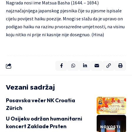
Nagrada nosi ime Matsua Basha (1644. – 1694.)
najznačajnijega japanskog pjesnika čije su pjesme ispisale
cijelu povijest haiku poezije. Mnogi se slažu da je upravo on
podigao haiku na razinu prvorazredne umjetnosti, na visinu
koju nitko ni prije ni kasnije nije dosegnuo. (Hina)
Vezani sadržaj
Posavska večer NK Croatia
Zürich
NOVOSTI
U Osijeku održan humanitarni
koncert Zaklade Prsten
NOVOSTI