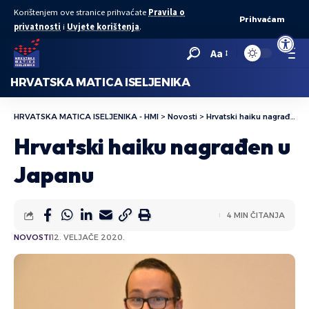
Korištenjem ove stranice prihvaćate
Pravila o
Prihvaćam
privatnosti
i
Uvjete korištenja
.
Open to
Aa
HRVATSKA MATICA ISELJENIKA
HRVATSKA MATICA ISELJENIKA - HMI
>
Novosti
>
Hrvatski haiku nagrađen u Japanu
Hrvatski haiku nagrađen u
Japanu
4 MIN ČITANJA
NOVOSTI
12. VELJAČE 2020.