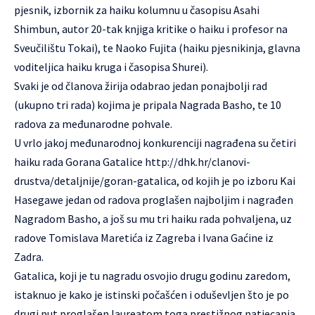
pjesnik, izbornik za haiku kolumnu u časopisu Asahi
Shimbun, autor 20-tak knjiga kritike o haiku i profesor na
Sveučilištu Tokai), te Naoko Fujita (haiku pjesnikinja, glavna
voditeljica haiku kruga i časopisa Shurei).
Svaki je od članova žirija odabrao jedan ponajbolji rad
(ukupno tri rada) kojima je pripala Nagrada Basho, te 10
radova za međunarodne pohvale.
U vrlo jakoj međunarodnoj konkurenciji nagrađena su četiri
haiku rada Gorana Gatalice
http://dhk.hr/clanovi-
drustva/detaljnije/goran-gatalica
, od kojih je po izboru Kai
Hasegawe jedan od radova proglašen najboljim i nagrađen
Nagradom Basho, a još su mu tri haiku rada pohvaljena, uz
radove Tomislava Maretića iz Zagreba i Ivana Gaćine iz
Zadra.
Gatalica, koji je tu nagradu osvojio drugu godinu zaredom,
istaknuo je kako je istinski počašćen i oduševljen što je po
drugi put proglašen laureatom toga prestižnog natjecanja.