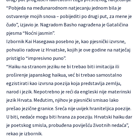
“Pobjeda na međunarodnom natjecanju jednom bila je
ostvarenje mojih snova – pobijediti po drugi put, za mene je
čudo”, izjavio je. Nagradom Basho nagrađena je Gataličina
pjesma “Noćni jasmin”.
Izbornik Kai Hasegawa posebno je, kao pjesnički izvrsne,
pohvalio radove iz Hrvatske, kojih je ove godine na natječaj
pristiglo “impresivno puno”.
“Haiku na stranom jeziku ne bi trebao biti imitacija ili
proširenje japanskog haikua, već bi trebao samostalno
egzistirati kao izvrsna poezija koja predstavlja zemlju,
narod i jezik. Nepotrebno je reći da engleski nije materinski
jezik Hrvata. Međutim, njihov je pjesnički smisao lako
prešao jezične granice. Sreća nije uvijek hraniteljica poezije.
U biti, nedaće mogu biti hrana za poeziju. Hrvatski haiku dar
je poetskog smisla, probuđena poviješću životnih nedaća”,
rekao je izbornik.