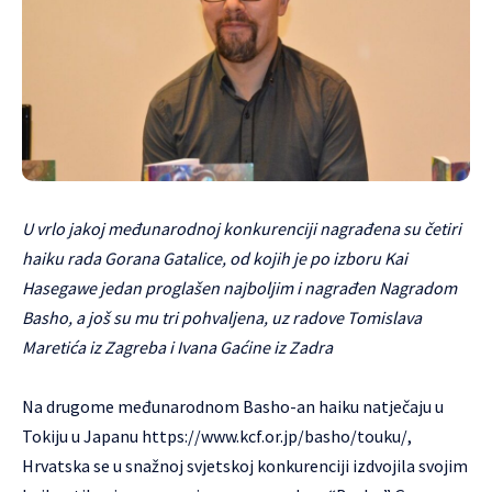
U vrlo jakoj međunarodnoj konkurenciji nagrađena su četiri
haiku rada Gorana Gatalice, od kojih je po izboru Kai
Hasegawe jedan proglašen najboljim i nagrađen Nagradom
Basho, a još su mu tri pohvaljena, uz radove Tomislava
Maretića iz Zagreba i Ivana Gaćine iz Zadra
Na drugome međunarodnom Basho-an haiku natječaju u
Tokiju u Japanu
https://www.kcf.or.jp/basho/touku/
,
Hrvatska se u snažnoj svjetskoj konkurenciji izdvojila svojim