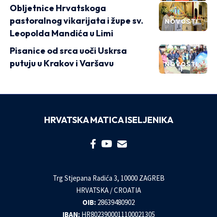
Obljetnice Hrvatskoga
pastoralnog vikarijata i župe sv.
NOVOSTI
Leopolda Mandića u Limi
Pisanice od srca uoči Uskrsa
putuju u Krakov i Varšavu
NOVOSTI
HRVATSKA MATICA ISELJENIKA
Trg Stjepana Radića 3, 10000 ZAGREB
HRVATSKA / CROATIA
OIB:
28639480902
IBAN:
HR8023900011100021305