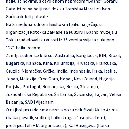
haiku stihovima, s osvojenom nagradom “Basho” Goranu
Gatalici za najbolji rad, dok su Tomislav Maretić i Ivan
Gaćina dobili pohvale.
Na 2. međunarodnom Basho-an haiku natječaju u
organizaciji Koto-ku Zaklade za kulturu i Basho muzeja u
Tokiju sudjelovali su autori iz 35 zemlja svijeta s ukupno
1271 haiku radom.
Zemlje sudionice bile su : Australija, Bangladeš, BIH, Brazil,
Bugarska, Kanada, Kina, Kolumbija, Hrvatska, Francuska,
Gruzija, Njemačka, Grčka, Indija, Indonezija, Irska, Italija,
Japan, Malezija, Crna Gora, Nepal, Novi Zeland, Nigerija,
Poljska, Portugal, Rumunjska, Rusija, Slovenija,
Južnoafrička Republika, Šri Lanka, Švicarska, Tajvan, Velika
Britanija, SAD i Vijetnam.
O najboljim radovima nezavisno su odlučivali Akito Arima
(haiku pjesnik, voditelj haiku kruga i časopisa Ten-i,
predsjedatelj HIA organizacije), Kai Hasegawa (haiku