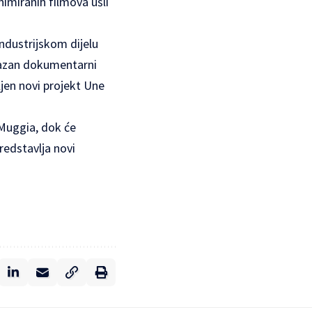
imiranih filmova ušli
ndustrijskom dijelu
kazan dokumentarni
ljen novi projekt Une
 Muggia, dok će
redstavlja novi