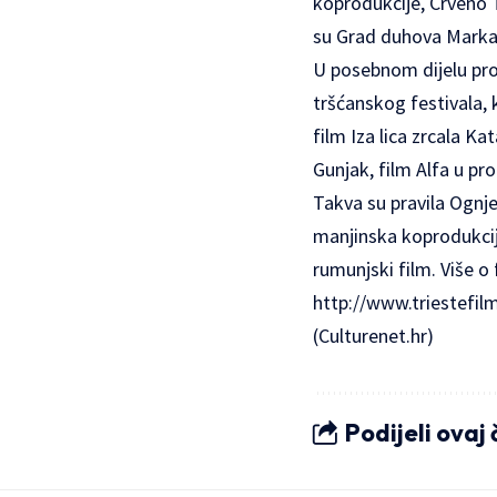
koprodukcije, Crveno 
su Grad duhova Marka 
U posebnom dijelu prog
tršćanskog festivala
film Iza lica zrcala K
Gunjak, film Alfa u pr
Takva su pravila Ognje
manjinska koprodukcija
rumunjski film. Više o 
http://www.triestefilm
(Culturenet.hr)
Podijeli ovaj