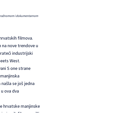
gometražnomom i dokumentarnom
hrvatskih filmova.
an na nove trendove u
ateći industrijski
eets West.
ani S one strane
i manjinska
našla se još jedna
 u ova dva
ije hrvatske manjinske