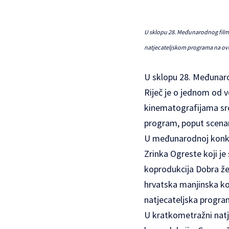
U sklopu 28. Međunarodnog films
natjecateljskom programa na ovom
U sklopu 28. Međunaro
Riječ je o jednom od vo
kinematografijama sred
program, poput scena
U međunarodnoj konkur
Zrinka Ogreste koji j
koprodukcija Dobra že
hrvatska manjinska ko
natjecateljska program
U kratkometražni natje