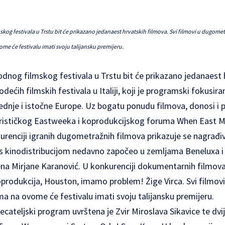
kog festivala u Trstu bit će prikazano jedanaest hrvatskih filmova. Svi filmovi u du
e će festivalu imati svoju talijansku premijeru.
dnog filmskog festivala u Trstu bit će prikazano jedanaest 
dećih filmskih festivala u Italiji, koji je programski fokusir
nje i istočne Europe. Uz bogatu ponudu filmova, donosi i pr
rističkog Eastweeka i koprodukcijskog foruma When East M
enciji igranih dugometražnih filmova prikazuje se nagrađiv
e s kinodistribucijom nedavno započeo u zemljama Beneluxa 
na Mirjane Karanović. U konkurenciji dokumentarnih filmova 
produkcija, Houston, imamo problem! Žige Virca. Svi filmovi
a na ovome će festivalu imati svoju talijansku premijeru.
cateljski program uvrštena je Zvir Miroslava Sikavice te dv