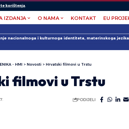
te korištenja
.
A IZDANJA
O NAMA
KONTAKT
EU PROJE
anje nacionalnoga i kulturnoga identiteta, materinskoga jezika 
ENIKA - HMI
>
Novosti
>
Hrvatski filmovi u Trstu
i filmovi u Trstu
PODIJELI
7.