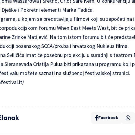
Toma Waszarowa i Sretno, Orlo! Sare Kern. U konkurenciju an
Dješke i Pokretni elementi Marka Tadića.
rama, u kojem se predstavljaju filmovi koji su započeti na i
, korpodukcijskom forumu When East Meets West, bit će pri
atarine Zrinke Matijević. Na tom istom forumu bit će predstav
odukciji bosanskog SCCA/pro.ba i hrvatskog Nukleus filma.
na Sviličića imat će posebnu projekciju u suradnji s teatrom
 Sieranevada Cristija Puiua biti prikazana u programu koji p
festivalu možete saznati na službenoj festivalskoj stranici.
festival.it/
 članak
Facebook