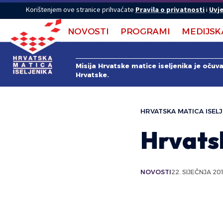
Korištenjem ove stranice prihvaćate
Pravila o privatnosti
i
Uvje
NOVOSTI
PROGRAMI
MEDIJSK
Misija Hrvatske matice iseljenika je očuv
Hrvatske.
HRVATSKA MATICA ISELJ
Hrvatsk
NOVOSTI
22. SIJEČNJA 201