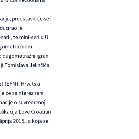
ju, predstavit će se i
ducirao je
arij, te mini-seriju U
 dugometražnom
u: dugometražni igrani
ji Tomislava Jelinčića
et (EFM). Hrvatski
e će zainteresirani
ormacije o suvremenoj
likacija Love Croatian
pnja 2015., a koja se