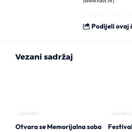
(
www.havc.hr
)
Podijeli ovaj
Vezani sadržaj
NOVOSTI
NOVOSTI
Otvara se Memorijalna soba
Festiva