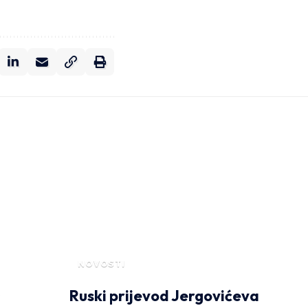
NOVOSTI
z
Ruski prijevod Jergovićeva