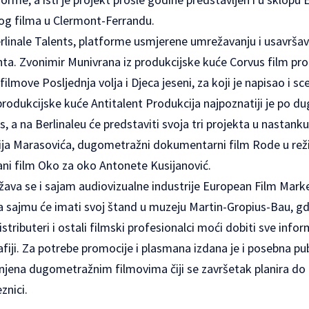
g filma u Clermont-Ferrandu.
linale Talents, platforme usmjerene umrežavanju i usavršavan
ta. Zvonimir Munivrana iz produkcijske kuće Corvus film pro
move Posljednja volja i Djeca jeseni, za koji je napisao i scen
z produkcijske kuće Antitalent Produkcija najpoznatiji je po
s, a na Berlinaleu će predstaviti svoja tri projekta u nastank
vija Marasovića, dugometražni dokumentarni film Rode u reži
ani film Oko za oko Antonete Kusijanović.
žava se i sajam audiovizualne industrije European Film Mark
a sajmu će imati svoj štand u muzeju Martin-Gropius-Bau, gdj
distributeri i ostali filmski profesionalci moći dobiti sve inf
iji. Za potrebe promocije i plasmana izdana je i posebna pub
jena dugometražnim filmovima čiji se završetak planira do li
znici.