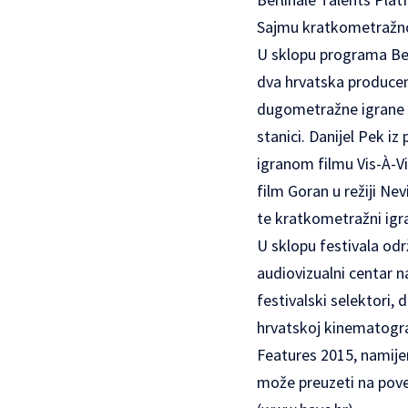
Sajmu kratkometražno
U sklopu programa Ber
dva hrvatska producen
dugometražne igrane fil
stanici. Danijel Pek i
igranom filmu Vis-À-Vi
film Goran u režiji Ne
te kratkometražni igr
U sklopu festivala odr
audiovizualni centar n
festivalski selektori, 
hrvatskoj kinematograf
Features 2015, namijen
može preuzeti na pove