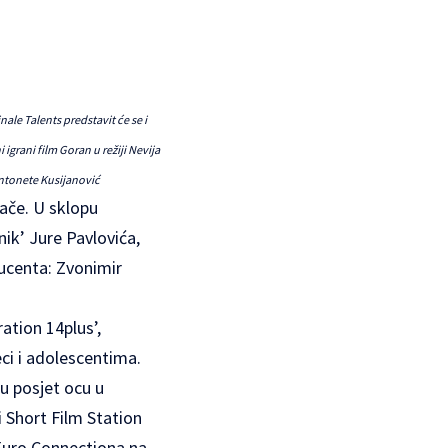
ale Talents predstavit će se i
igrani film Goran u režiji Nevija
Antonete Kusijanović
jače. U sklopu
ik’ Jure Pavlovića,
ducenta: Zvonimir
ation 14plus’,
ci i adolescentima.
 u posjet ocu u
 Short Film Station
u Euro Connectiona na