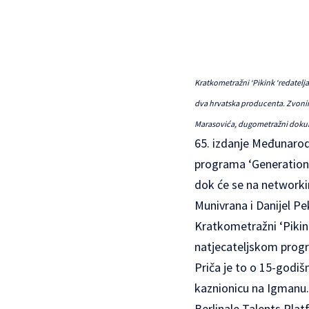
Kratkometražni ‘Pikink ‘redatelja
dva hrvatska producenta. Zvonimir
Marasovića, dugometražni dokumen
65. izdanje
Međunarodn
programa ‘Generation 1
dok će se na networki
Munivrana i Danijel Pe
Kratkometražni ‘Pikink
natjecateljskom progr
Priča je to o 15-godiš
kaznionicu na Igmanu. 
Berlinale Talents Plat