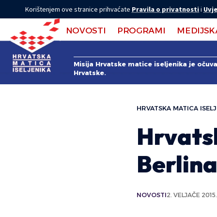
Korištenjem ove stranice prihvaćate
Pravila o privatnosti
i
Uvje
NOVOSTI
PROGRAMI
MEDIJSK
Misija Hrvatske matice iseljenika je očuv
Hrvatske.
HRVATSKA MATICA ISELJ
Hrvatsk
Berlina
NOVOSTI
2. VELJAČE 2015.