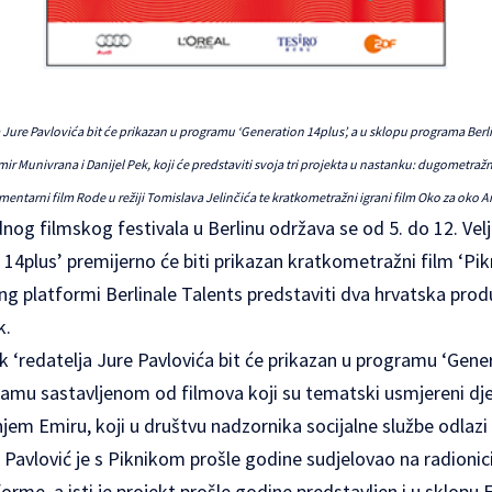
 Jure Pavlovića bit će prikazan u programu ‘Generation 14plus’, a u sklopu programa Berlin
 Munivrana i Danijel Pek, koji će predstaviti svoja tri projekta u nastanku: dugometražni 
tarni film Rode u režiji Tomislava Jelinčića te kratkometražni igrani film Oko za oko 
og filmskog festivala u Berlinu
održava se od 5. do 12. Vel
4plus’ premijerno će biti prikazan kratkometražni film ‘Pikn
ng platformi Berlinale Talents predstaviti dva hrvatska pro
k.
 ‘redatelja Jure Pavlovića bit će prikazan u programu ‘Gener
amu sastavljenom od filmova koji su tematski usmjereni dje
njem Emiru, koji u društvu nadzornika socijalne službe odlazi
Pavlović je s Piknikom prošle godine sudjelovao na radionici
forme, a isti je projekt prošle godine predstavljen i u sklop