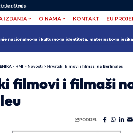
te korištenja
.
A IZDANJA
O NAMA
KONTAKT
EU PROJE
anje nacionalnoga i kulturnoga identiteta, materinskoga jezika 
ENIKA - HMI
>
Novosti
>
Hrvatski filmovi i filmaši na Berlinaleu
i filmovi i filmaši n
leu
PODIJELI