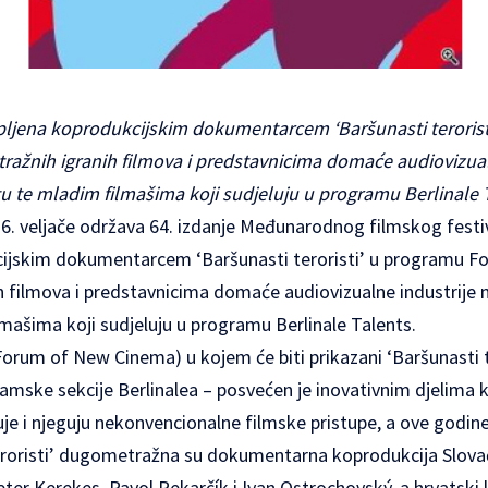
upljena koprodukcijskim dokumentarcem ‘Baršunasti teroris
ažnih igranih filmova i predstavnicima domaće audiovizual
 te mladim filmašima koji sudjeluju u programu Berlinale 
16. veljače održava 64. izdanje Međunarodnog filmskog festiv
ijskim dokumentarcem ‘Baršunasti teroristi’ u programu F
 filmova i predstavnicima domaće audiovizualne industrije 
mašima koji sudjeluju u programu Berlinale Talents.
orum of New Cinema) u kojem će biti prikazani ‘Baršunasti t
mske sekcije Berlinalea – posvećen je inovativnim djelima k
e i njeguju nekonvencionalne filmske pristupe, a ove godine 
teroristi’ dugometražna su dokumentarna koprodukcija Slovač
eter Kerekes, Pavol Pekarčík i Ivan Ostrochovský, a hrvatski