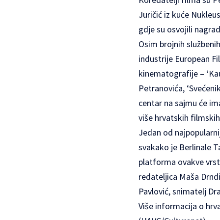
Juričić iz kuće Nukleu
gdje su osvojili nagra
Osim brojnih službenih
industrije European F
kinematografije – ‘Kau
Petranovića, ‘Svećenik
centar na sajmu će ima
više hrvatskih filmski
Jedan od najpopularn
svakako je Berlinale T
platforma ovakve vrste
redateljica Maša Drndi
Pavlović, snimatelj Dr
Više informacija o hrv