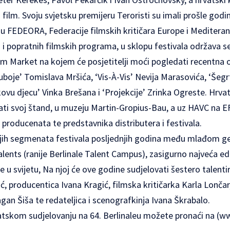
s film. Svoju svjetsku premijeru Teroristi su imali prošle go
du FEDEORA, Federacije filmskih kritičara Europe i Mediteran
 i popratnih filmskih programa, u sklopu
festivala
održava se
ilm Market na kojem će posjetitelji moći pogledati recentna 
boje’ Tomislava Mršića, ‘Vis-À-Vis’ Nevija Marasovića, ‘Šegrta
ovu djecu’ Vinka Brešana i ‘Projekcije’ Zrinka Ogreste. Hrvat
ti svoj štand, u muzeju Martin-Gropius-Bau, a uz HAVC na EF
h producenata te predstavnika distributera i festivala.
ijih segmenata festivala posljednjih godina među mlađom g
alents (ranije Berlinale Talent Campus), zasigurno najveća e
 u svijetu, Na njoj će ove godine sudjelovati šestero talenti
ć, producentica Ivana Kragić, filmska kritičarka Karla Lončar,
agan Šiša te redateljica i scenografkinja Ivana Škrabalo.
atskom sudjelovanju na 64. Berlinaleu možete pronaći na (
ww