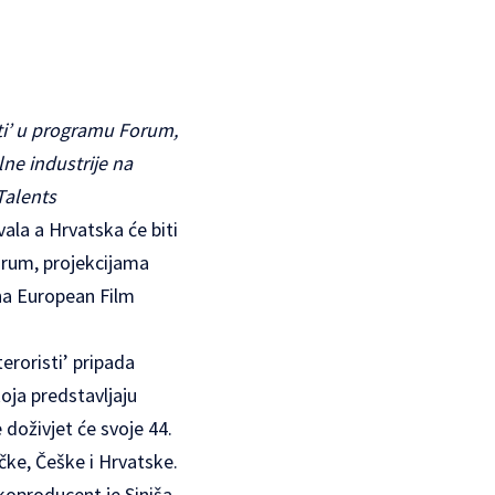
ti’ u programu Forum,
ne industrije na
Talents
ala a Hrvatska će biti
orum, projekcijama
na European Film
eroristi’ pripada
oja predstavljaju
doživjet će svoje 44.
ke, Češke i Hrvatske.
 koproducent je Siniša