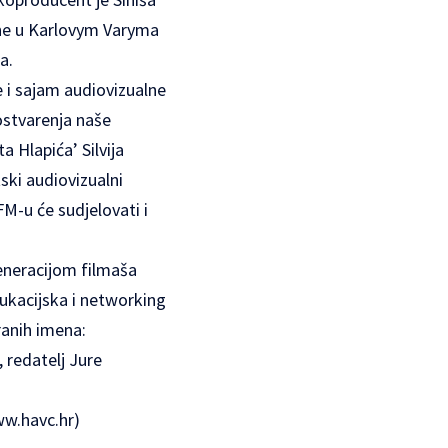
dine u Karlovym Varyma
a.
 i sajam audiovizualne
ostvarenja naše
 Hlapića’ Silvija
ski audiovizualni
M-u će sudjelovati i
eneracijom filmaša
dukacijska i networking
ranih imena:
 redatelj Jure
w.havc.hr
)