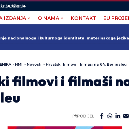
te korištenja
.
A IZDANJA
O NAMA
KONTAKT
EU PROJE
anje nacionalnoga i kulturnoga identiteta, materinskoga jezika 
ENIKA - HMI
>
Novosti
>
Hrvatski filmovi i filmaši na 64. Berlinaleu
i filmovi i filmaši n
leu
PODIJELI