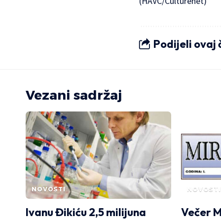
(HAVC/Culturenet)
Podijeli ovaj
Vezani sadržaj
NOVOSTI
NOVOSTI
Ivanu Đikiću 2,5 milijuna
Večer M