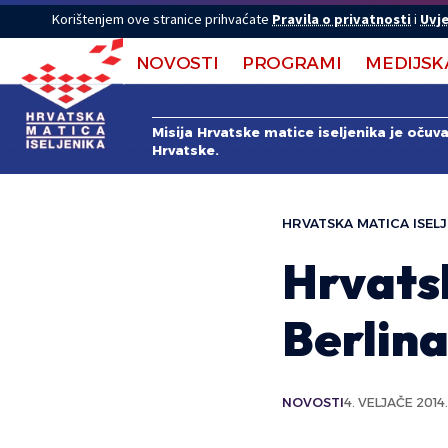
Korištenjem ove stranice prihvaćate
Pravila o privatnosti
i
Uvje
NOVOSTI
PROGRAMI
MEDIJSK
Misija Hrvatske matice iseljenika je očuv
Hrvatske.
HRVATSKA MATICA ISELJ
Hrvatsk
Berlina
NOVOSTI
4. VELJAČE 2014.