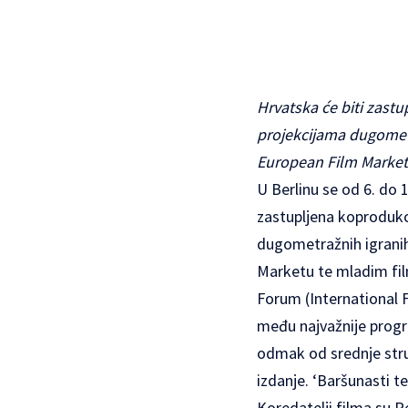
Hrvatska će biti zast
projekcijama dugometr
European Film Marketu
U Berlinu se od 6. do 
zastupljena koprodukc
dugometražnih igranih
Marketu te mladim fil
Forum (International F
među najvažnije progra
odmak od srednje struj
izdanje. ‘Baršunasti 
Koredatelji filma su P